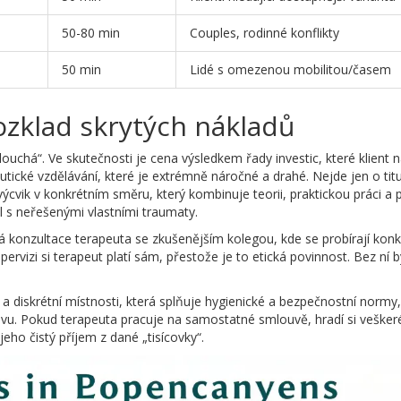
50-80 min
Couples, rodinné konflikty
50 min
Lidé s omezenou mobilitou/časem
ozklad skrytých nákladů
louchá“. Ve skutečnosti je cena výsledkem řady investic, které klient n
utické vzdělávání
, které je extrémně náročné a drahé. Nejde jen o titu
výcvik v konkrétním směru, který kombinuje teorii, praktickou práci a 
l s neřešenými vlastními traumaty.
á konzultace terapeuta se zkušenějším kolegou, kde se probírají konk
upervizi si terapeut platí sám, přestože je to etická povinnost. Bez ní b
 diskrétní místnosti, která splňuje hygienické a bezpečnostní normy,
ativu. Pokud terapeuta pracuje na samostatné smlouvě, hradí si vešker
eho čistý příjem z dané „tisícovky“.