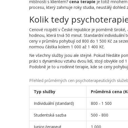
místnosti s klientem?
cena terapie
je totiž mnohem v
procesu, který zahrnuje roky studia, neustálý dohled 
Kolik tedy psychoterapie
Cenové rozpětí v České republice je poměrně široké, al
hodinou, která trvá 50 minut. Standardní
individuální 
ceny v průměru pohybují od 800 do 1 500 Kč za seze
normou částka kolem 1 000 až 1 400 Kč.
Ne všechny služby jsou ale stejné. Pokud hledáte po
práci s dynamikou vztahu dvou lidí, stojí obvykle od 
Podobně je to u rodinné terapie, kde se ceny pohybuj
Přehled průměrných cen psychoterapeutických služe
Typ služby
Průměrná cena (K
Individuální (standard)
800 - 1 500
Studentská sazba
500 - 800
Junior-terapeut
1 000