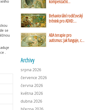
kompenzační
exního
mechanismy při bulimii
nervosa
Behaviorální rodičovský
trénink pro ADHD:
ickou
Ověřené strategie a
de se
praktické návody
ABA terapie pro
 běžnou
autismus: Jak funguje, co
přináší a jaké jsou její
žaduje
limity
tace
.
Archivy
srpna 2026
července 2026
června 2026
května 2026
dubna 2026
března 2026