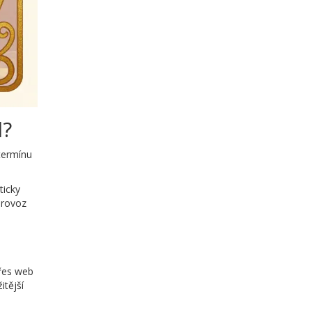
l?
 termínu
ticky
provoz
řes web
itější