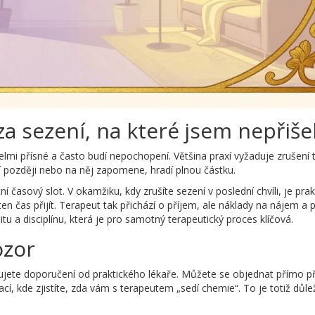
za sezení, na které jsem nepřiše
elmi přísné a často budí nepochopení. Většina praxí vyžaduje zrušení
í později nebo na něj zapomene, hradí plnou částku.
í časový slot. V okamžiku, kdy zrušíte sezení v poslední chvíli, je prak
en čas přijít. Terapeut tak přichází o příjem, ale náklady na nájem a 
tu a disciplínu, která je pro samotný terapeutický proces klíčová.
ozor
jete doporučení od praktického lékaře. Můžete se objednat přímo p
í, kde zjistíte, zda vám s terapeutem „sedí chemie“. To je totiž důlež