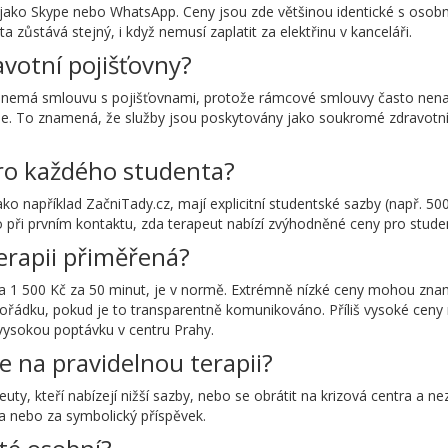
y jako Skype nebo WhatsApp. Ceny jsou zde většinou identické s osob
 zůstává stejný, i když nemusí zaplatit za elektřinu v kanceláři.
avotní pojišťovny?
 nemá smlouvu s pojišťovnami, protože rámcové smlouvy často nena
pie. To znamená, že služby jsou poskytovány jako soukromé zdravotní
ro každého studenta?
ko například ZačniTady.cz, mají explicitní studentské sazby (např. 500
mo při prvním kontaktu, zda terapeut nabízí zvýhodněné ceny pro stude
erapii přiměřená?
a 1 500 Kč za 50 minut, je v normě. Extrémně nízké ceny mohou zna
 v pořádku, pokud je to transparentně komunikováno. Příliš vysoké ce
 vysokou poptávku v centru Prahy.
 na pravidelnou terapii?
y, kteří nabízejí nižší sazby, nebo se obrátit na krizová centra a ne
ma nebo za symbolický příspěvek.