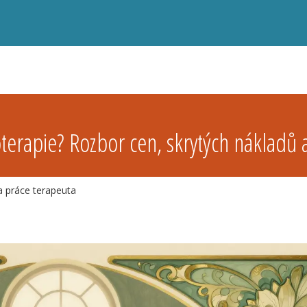
hoterapie? Rozbor cen, skrytých nákladů 
a práce terapeuta