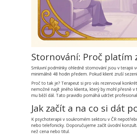
Stornování: Proč platím 
Smluvní podmínky ohledně stornování jsou v terapii v
minimálně 48 hodin předem. Pokud klient zruší sezen
Proč to tak je? Terapeut si pro vás rezervoval konkrétn
nemožné najít jiného klienta, který by mohl přesně v t
mu běží dál. Tato pravidlo pomáhá udržet profesionali
Jak začít a na co si dát p
K psychoterapii v soukromém sektoru v ČR nepotřebu
nebo telefonicky. Doporučujeme začít úvodní konzultac
než cena nebo titul.