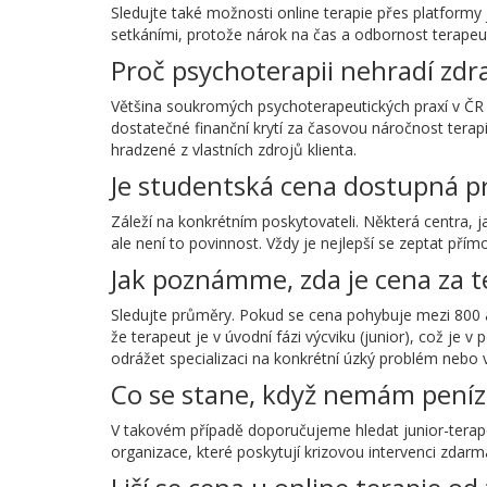
Sledujte také možnosti online terapie přes platform
setkáními, protože nárok na čas a odbornost terapeuta
Proč psychoterapii nehradí zdr
Většina soukromých psychoterapeutických praxí v ČR
dostatečné finanční krytí za časovou náročnost tera
hradzené z vlastních zdrojů klienta.
Je studentská cena dostupná p
Záleží na konkrétním poskytovateli. Některá centra, ja
ale není to povinnost. Vždy je nejlepší se zeptat pří
Jak poznámme, zda je cena za t
Sledujte průměry. Pokud se cena pohybuje mezi 800 
že terapeut je v úvodní fázi výcviku (junior), což je
odrážet specializaci na konkrétní úzký problém nebo
Co se stane, když nemám peníze
V takovém případě doporučujeme hledat junior-terapeut
organizace, které poskytují krizovou intervenci zdar