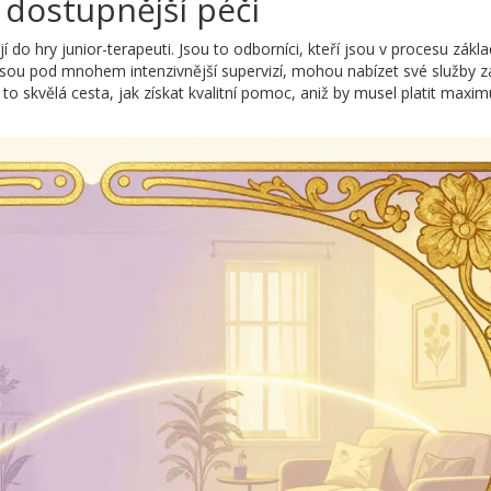
k dostupnější péči
pují do hry junior-terapeuti. Jsou to odborníci, kteří jsou v procesu zákl
jsou pod mnohem intenzivnější supervizí, mohou nabízet své služby z
 to skvělá cesta, jak získat kvalitní pomoc, aniž by musel platit maxi