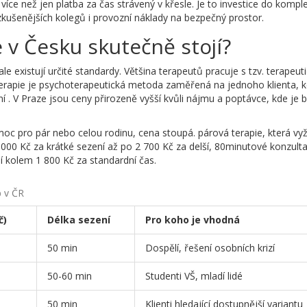
íce než jen platba za čas strávený v křesle. Je to investice do kompl
zkušenějších kolegů i provozní náklady na bezpečný prostor.
 v Česku skutečně stojí?
e existují určité standardy. Většina terapeutů pracuje s tzv. terapeut
terapie
je
psychoterapeutická metoda zaměřená na jednoho klienta, k
ní
. V Praze jsou ceny přirozeně vyšší kvůli nájmu a poptávce, kde je
moc pro pár nebo celou rodinu, cena stoupá.
párová terapie
, která vy
1 000 Kč za krátké sezení až po 2 700 Kč za delší, 80minutové konzul
í kolem 1 800 Kč za standardní čas.
b v ČR
č)
Délka sezení
Pro koho je vhodná
50 min
Dospělí, řešení osobních krizí
50-60 min
Studenti VŠ, mladí lidé
50 min
Klienti hledající dostupnější variantu