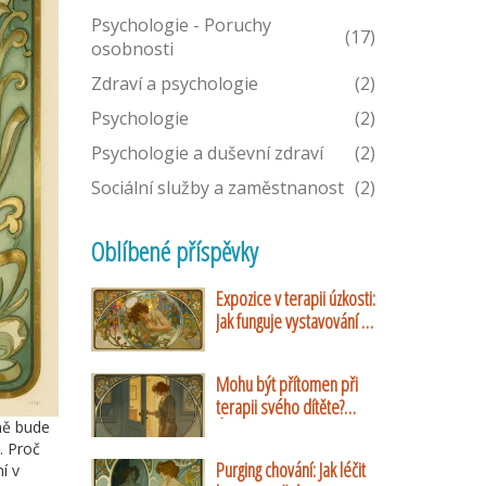
Psychologie - Poruchy
(17)
osobnosti
Zdraví a psychologie
(2)
Psychologie
(2)
Psychologie a duševní zdraví
(2)
Sociální služby a zaměstnanost
(2)
Oblíbené příspěvky
Expozice v terapii úzkosti:
Jak funguje vystavování a
proč pomáhá
Mohu být přítomen při
terapii svého dítěte?
ně bude
Úplný průvodce rolí
. Proč
rodičů v dětské
Purging chování: Jak léčit
í v
psychoterapii