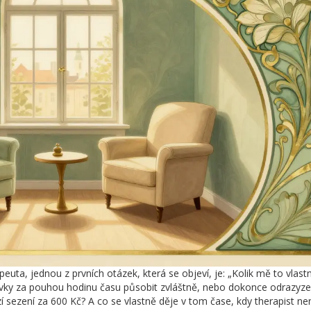
ta, jednou z prvních otázek, která se objeví, je: „Kolik mě to vlast
ovky za pouhou hodinu času působit zvláštně, nebo dokonce odrazyze
í sezení za 600 Kč? A co se vlastně děje v tom čase, kdy therapist nen