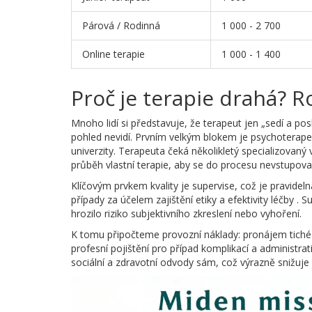
Párová / Rodinná
1 000 - 2 700
Online terapie
1 000 - 1 400
Proč je terapie drahá? R
Mnoho lidí si představuje, že terapeut jen „sedí a pos
pohled nevidí. Prvním velkým blokem je
psychoterape
univerzity. Terapeuta čeká několikletý specializovaný 
průběh vlastní terapie, aby se do procesu nevstupova
Klíčovým prvkem kvality je
supervise
, což je
pravideln
případy za účelem zajištění etiky a efektivity léčby
. S
hrozilo riziko subjektivního zkreslení nebo vyhoření.
K tomu připočteme provozní náklady: pronájem tiché a
profesní pojištění pro případ komplikací a administr
sociální a zdravotní odvody sám, což výrazně snižuje j