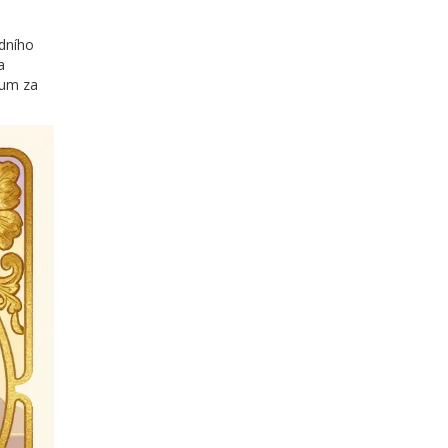
adního
a
mum za