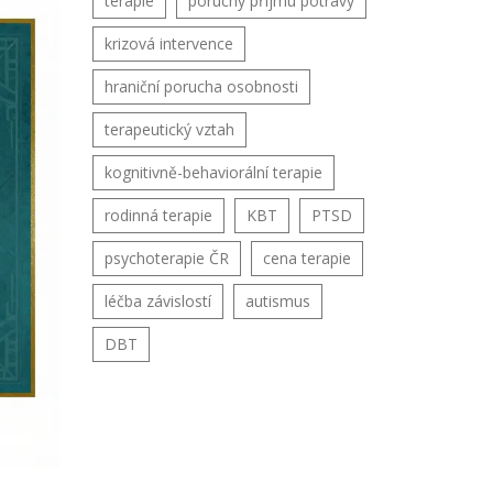
terapie
poruchy příjmu potravy
krizová intervence
hraniční porucha osobnosti
terapeutický vztah
kognitivně-behaviorální terapie
rodinná terapie
KBT
PTSD
psychoterapie ČR
cena terapie
léčba závislostí
autismus
DBT