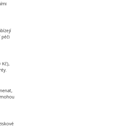
ními
bízejí
 péči
 Kč),
nty.
menat,
ny mohou
ziskové