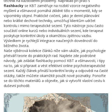
technik na každodenní problémy. Například při práci s
flashbacky
se KBT zaměřuje na rozbití vzorce negativního
myšlení a všímavost pomáhá zklidnit tělo v momentě, kdy se
vzpomínky objeví. Praktické cvičení, jako je denní plánování
nebo krátké dechové techniky, umožňují klientům udržet
kontrolu i mimo terapeutické sezení. Tyto nástroje jsou často
součástí online kurzů nebo individuálních sezení, kde terapeut
poskytuje konkrétní úkoly a okamžitou zpětnou vazbu.
Výsledkem je rychlejší integrace naučených dovedností do
běžného života.
Naše výběrová kolekce článků níže vám ukáže, jak psychologie
přetváří teorie do praktických rad. Najdete zde podrobné
návody, jak zvládat flashbacky pomocí KBT a všímavosti, i tipy
na to, jak si připravit a vést efektivní online psychoterapeutické
sezení. Každý článek přináší konkrétní kroky a odpovědi na časté
otázky, takže můžete okamžitě použít nové poznatky. Ponořte
se do těchto materiálů a objevíte, jak si vytvořit vlastní cestu k
duševní pohodě.