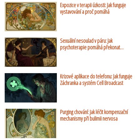
Expozice v terapii úzkosti: Jak funguje
vystavování a proč pomáhá
Sexuální nesoulad v páru: Jak
psychoterapie pomáhá překonat
rozdílné touhy
Krizové aplikace do telefonu: Jak funguje
Záchranka a systém Cell Broadcast
Purging chování: Jak léčit kompenzační
mechanismy při bulimii nervosa