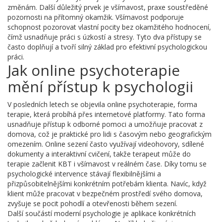
změnám. Další důležitý prvek je
všímavost
,
praxe soustředěné
pozornosti na přítomný okamžik
. Všímavost podporuje
schopnost pozorovat vlastní pocity bez okamžitého hodnocení,
čímž usnadňuje práci s úzkostí a stresy. Tyto dva přístupy se
často doplňují a tvoří silný základ pro efektivní psychologickou
práci.
Jak online psychoterapie
mění přístup k psychologii
V posledních letech se objevila
online psychoterapie
,
forma
terapie, která probíhá přes internetové platformy
. Tato forma
usnadňuje přístup k odborné pomoci a umožňuje pracovat z
domova, což je praktické pro lidi s časovým nebo geografickým
omezením. Online sezení často využívají videohovory, sdílené
dokumenty a interaktivní cvičení, takže terapeut může do
terapie začlenit KBT i všímavost v reálném čase. Díky tomu se
psychologické intervence stávají flexibilnějšími a
přizpůsobitelnějšími konkrétním potřebám klienta. Navíc, když
klient může pracovat v bezpečném prostředí svého domova,
zvyšuje se pocit pohodlí a otevřenosti během sezení.
Další součástí moderní psychologie je aplikace konkrétních