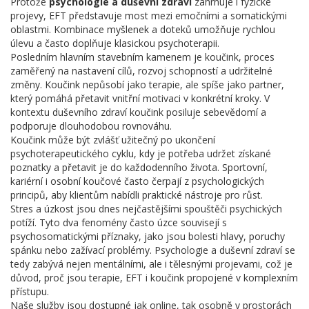
Protože
psychologie a duševní zdraví
zahrnuje i fyzické
projevy, EFT představuje most mezi emočními a somatickými
oblastmi. Kombinace myšlenek a doteků umožňuje rychlou
úlevu a často doplňuje klasickou psychoterapii.
Posledním hlavním stavebním kamenem je
koučink
,
proces
zaměřený na nastavení cílů, rozvoj schopností a udržitelné
změny
. Koučink nepůsobí jako terapie, ale spíše jako partner,
který pomáhá přetavit vnitřní motivaci v konkrétní kroky. V
kontextu duševního zdraví koučink posiluje sebevědomí a
podporuje dlouhodobou rovnováhu.
Koučink může být zvlášť užitečný po ukončení
psychoterapeutického cyklu, kdy je potřeba udržet získané
poznatky a přetavit je do každodenního života. Sportovní,
kariérní i osobní koučové často čerpají z psychologických
principů, aby klientům nabídli praktické nástroje pro růst.
Stres a úzkost jsou dnes nejčastějšími spouštěči psychických
potíží. Tyto dva fenomény často úzce souvisejí s
psychosomatickými příznaky, jako jsou bolesti hlavy, poruchy
spánku nebo zažívací problémy. Psychologie a duševní zdraví se
tedy zabývá nejen mentálními, ale i tělesnými projevami, což je
důvod, proč jsou terapie, EFT i koučink propojené v komplexním
přístupu.
Naše služby jsou dostupné jak online, tak osobně v prostorách