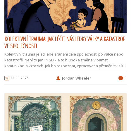
KOLEKTIVNÍ TRAUMA: JAK LÉČIT NÁSLEDKY VÁLKY A KATASTROF
VE SPOLEČNOSTI
Kolektivní trauma je sdílené zranění celé společnosti po válce nebo
katastrofě. Není to jen PTSD - je to hluboká změna v paměti,
komunikaci a vztazích. Jak ho rozpoznat, zpracovat a přeměnit v sílu?
11.30.2025
Jordan Wheeler
0