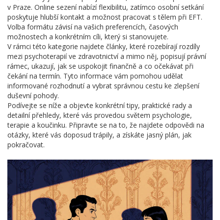
v Praze. Online sezení nabízí flexibilitu, zatímco osobní setkání
poskytuje hlubší kontakt a možnost pracovat s tělem při EFT.
Volba formátu závisí na vašich preferencích, časových
možnostech a konkrétním cíli, který si stanovujete.
V rámci této kategorie najdete články, které rozebírají rozdíly
mezi psychoterapií ve zdravotnictví a mimo něj, popisují právní
rámec, ukazují, jak se uspokojit finančně a co očekávat při
čekání na termín. Tyto informace vám pomohou udělat
informované rozhodnutí a vybrat správnou cestu ke zlepšení
duševní pohody.
Podívejte se níže a objevte konkrétní tipy, praktické rady a
detailní přehledy, které vás provedou světem psychologie,
terapie a koučinku. Připravte se na to, že najdete odpovědi na
otázky, které vás doposud trápily, a získáte jasný plán, jak
pokračovat.