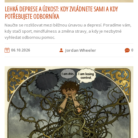
LEHKÁ DEPRESE A ÚZKOST: KDY ZVLÁDNETE SAMI A KDY
POTŘEBUJETE ODBORNÍKA
Naučte se rozlišovat mezi běžnou únavou a depresí. Poradíme vám,
kdy stačí sport, mindfulness a změna stravy, a kdy je nezbytné
vyhledat odbornou pomoc.
06.10.2026
Jordan Wheeler
0