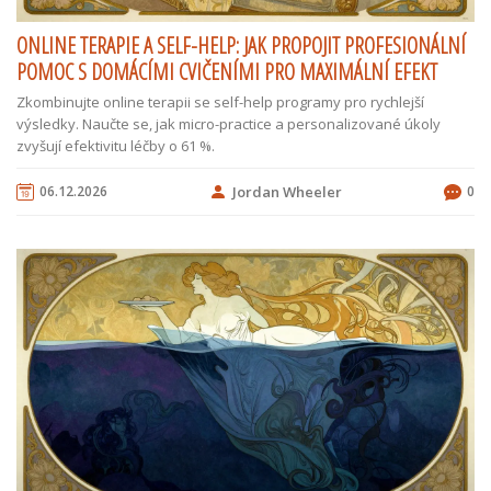
ONLINE TERAPIE A SELF-HELP: JAK PROPOJIT PROFESIONÁLNÍ
POMOC S DOMÁCÍMI CVIČENÍMI PRO MAXIMÁLNÍ EFEKT
Zkombinujte online terapii se self-help programy pro rychlejší
výsledky. Naučte se, jak micro-practice a personalizované úkoly
zvyšují efektivitu léčby o 61 %.
06.12.2026
Jordan Wheeler
0