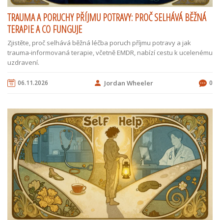
TRAUMA A PORUCHY PŘÍJMU POTRAVY: PROČ SELHÁVÁ BĚŽNÁ
TERAPIE A CO FUNGUJE
Zjistěte, proč selhává běžná léčba poruch příjmu potravy a jak
trauma-informovaná terapie, včetně EMDR, nabízí cestu k ucelenému
uzdravení.
06.11.2026
Jordan Wheeler
0