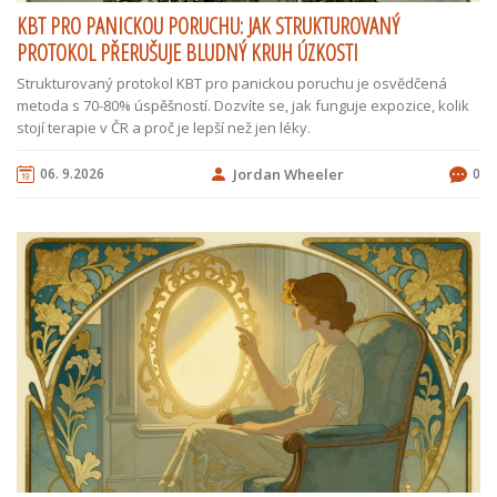
KBT PRO PANICKOU PORUCHU: JAK STRUKTUROVANÝ
PROTOKOL PŘERUŠUJE BLUDNÝ KRUH ÚZKOSTI
Strukturovaný protokol KBT pro panickou poruchu je osvědčená
metoda s 70-80% úspěšností. Dozvíte se, jak funguje expozice, kolik
stojí terapie v ČR a proč je lepší než jen léky.
06. 9.2026
Jordan Wheeler
0