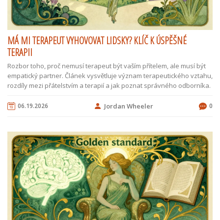
MÁ MI TERAPEUT VYHOVOVAT LIDSKY? KLÍČ K ÚSPĚŠNÉ
TERAPII
Rozbor toho, proč nemusí terapeut být vaším přítelem, ale musí být
empatický partner. Článek vysvětluje význam terapeutického vztahu,
rozdíly mezi přátelstvím a terapií a jak poznat správného odborníka.
06.19.2026
Jordan Wheeler
0