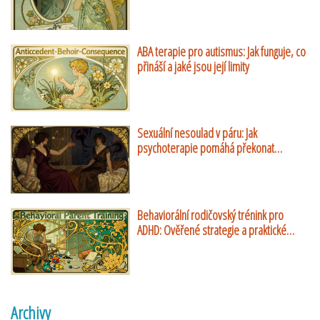
ABA terapie pro autismus: Jak funguje, co
přináší a jaké jsou její limity
Sexuální nesoulad v páru: Jak
psychoterapie pomáhá překonat
rozdílné touhy
Behaviorální rodičovský trénink pro
ADHD: Ověřené strategie a praktické
návody
Archivy