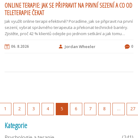
ONLINE TERAPIE: JAK SE PŘIPRAVIT NA PRVNÍ SEZENÍ A CO OD
TELETERAPIE ČEKAT
Jak využít online terapii efektivně? Poradíme, jak se připravit na první
sezení, vybrat správného terapeuta a překonat technické bariéry.
Zjistěte, proč 42 % klientů odejde po jednom setkání a jak tomu
zabránit.
06. 8.2026
Jordan Wheeler
0
1
2
3
4
5
6
7
8
…
27
Kategorie
Psychologie a terapie
(241)