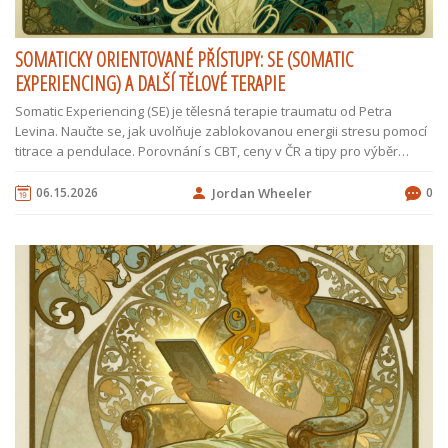
SOMATICKY ORIENTOVANÉ PŘÍSTUPY: SE (SOMATIC
EXPERIENCING) A DALŠÍ TĚLOVÉ TERAPIE
Somatic Experiencing (SE) je tělesná terapie traumatu od Petra
Levina. Naučte se, jak uvolňuje zablokovanou energii stresu pomocí
titrace a pendulace. Porovnání s CBT, ceny v ČR a tipy pro výběr
terapeuta.
06.15.2026
Jordan Wheeler
0