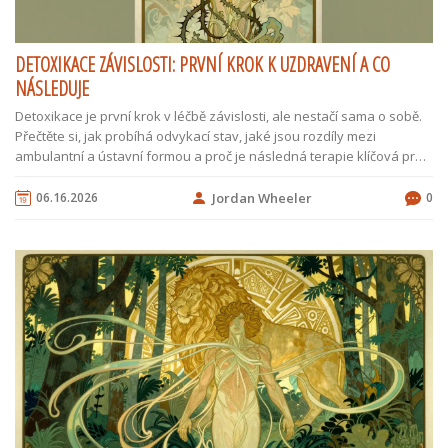
DETOXIKACE ZÁVISLOSTI: PRVNÍ KROK K UZDRAVENÍ A CO
NÁSLEDUJE
Detoxikace je první krok v léčbě závislosti, ale nestačí sama o sobě.
Přečtěte si, jak probíhá odvykací stav, jaké jsou rozdíly mezi
ambulantní a ústavní formou a proč je následná terapie klíčová pro
trvalou abstinenci.
06.16.2026
Jordan Wheeler
0