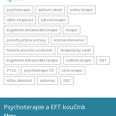
psychoterapie
duševní zdraví
online terapie
výběr terapeuta
párová terapie
kognitivně behaviorální terapie
terapie
poruchy příjmu potravy
krizová intervence
hraniční porucha osobnosti
terapeutický vztah
kognitivně-behaviorální terapie
rodinná terapie
KBT
PTSD
psychoterapie ČR
cena terapie
léčba závislostí
autismus
DBT
Psychoterapie a EFT koučink
Menu