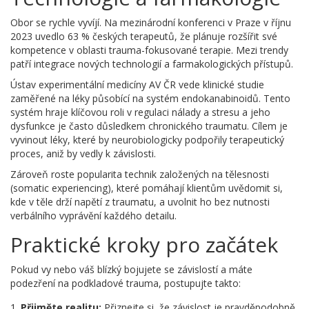
Obor se rychle vyvíjí. Na mezinárodní konferenci v Praze v říjnu
2023 uvedlo 63 % českých terapeutů, že plánuje rozšířit své
kompetence v oblasti trauma-fokusované terapie. Mezi trendy
patří integrace nových technologií a farmakologických přístupů.
Ústav experimentální medicíny AV ČR vede klinické studie
zaměřené na léky působící na systém endokanabinoidů. Tento
systém hraje klíčovou roli v regulaci nálady a stresu a jeho
dysfunkce je často důsledkem chronického traumatu. Cílem je
vyvinout léky, které by neurobiologicky podpořily terapeutický
proces, aniž by vedly k závislosti.
Zároveň roste popularita technik založených na tělesnosti
(somatic experiencing), které pomáhají klientům uvědomit si,
kde v těle drží napětí z traumatu, a uvolnit ho bez nutnosti
verbálního vyprávění každého detailu.
Praktické kroky pro začátek
Pokud vy nebo váš blízký bojujete se závislostí a máte
podezření na podkladové trauma, postupujte takto:
Přijměte realitu:
Přiznejte si, že závislost je pravděpodobně