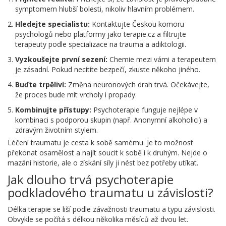
symptomem hlubší bolesti, nikoliv hlavním problémem.
Hledejte specialistu:
Kontaktujte Českou komoru
psychologů nebo platformy jako terapie.cz a filtrujte
terapeuty podle specializace na trauma a adiktologii.
Vyzkoušejte první sezení:
Chemie mezi vámi a terapeutem
je zásadní. Pokud necítíte bezpečí, zkuste někoho jiného.
Buďte trpěliví:
Změna neuronových drah trvá. Očekávejte,
že proces bude mít vrcholy i propady.
Kombinujte přístupy:
Psychoterapie funguje nejlépe v
kombinaci s podporou skupin (např. Anonymní alkoholici) a
zdravým životním stylem.
Léčení traumatu je cesta k sobě samému. Je to možnost
překonat osamělost a najít soucit k sobě i k druhým. Nejde o
mazání historie, ale o získání síly ji nést bez potřeby utíkat.
Jak dlouho trvá psychoterapie
podkladového traumatu u závislosti?
Délka terapie se liší podle závažnosti traumatu a typu závislosti.
Obvykle se počítá s délkou několika měsíců až dvou let.