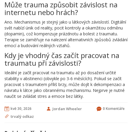
Může trauma způsobit závislost na
internetu nebo hrách?
Ano. Mechanismus je stejný jako u látkových závislostí. Digitální
svět nabízí únik od reality, pocit kontroly a okamžitou odměnu
(dopamin), což kompenzuje prázdnotu a bolest z traumatu.
Terapie se zaměřuje na nalezení alternativních způsobů zvládání
emocí a budování reálných vztahů.
Kdy je vhodný čas začít pracovat na
traumatu při závislosti?
Ideální je začít pracovat na traumatu až po dosažení určité
stability v abstinenci (obvykle po 3-6 měsících). Pokud se začít
pracovat s traumatem příliš brzy, může dojít k dekompenzaci a
návratu k látce jako obrannému mechanismu. Nejprve je nutné
naučit se zvládat stres a emoce bez látky.
kvě 30, 2026
Jordan Wheeler
0 Komentáře
trvalý odkaz