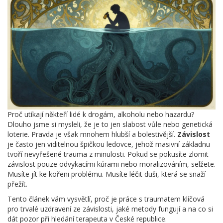
Proč utíkají někteří lidé k drogám, alkoholu nebo hazardu?
Dlouho jsme si mysleli, že je to jen slabost vůle nebo genetická
loterie. Pravda je však mnohem hlubší a bolestivější.
Závislost
je často jen viditelnou špičkou ledovce, jehož masivní základnu
tvoří
nevyřešené trauma z minulosti
.
Pokud se pokusíte zlomit
závislost pouze odvykacími kúrami nebo moralizováním, selžete.
Musíte jít ke kořeni problému. Musíte léčit duši, která se snaží
přežít.
Tento článek vám vysvětlí, proč je práce s traumatem klíčová
pro trvalé uzdravení ze závislosti, jaké metody fungují a na co si
dát pozor při hledání terapeuta v České republice.