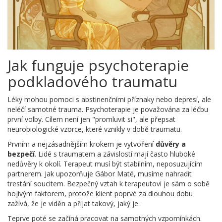
Jak funguje psychoterapie
podkladového traumatu
Léky mohou pomoci s abstinenčními příznaky nebo depresí, ale
neléčí samotné trauma. Psychoterapie je považována za léčbu
první volby. Cílem není jen "promluvit si", ale přepsat
neurobiologické vzorce, které vznikly v době traumatu.
Prvním a nejzásadnějším krokem je vytvoření
důvěry a
bezpečí
. Lidé s traumatem a závislostí mají často hluboké
nedůvěry k okolí. Terapeut musí být stabilním, neposuzujícím
partnerem. Jak upozorňuje Gábor Maté, musíme nahradit
trestání soucitem. Bezpečný vztah k terapeutovi je sám o sobě
hojivým faktorem, protože klient poprvé za dlouhou dobu
zažívá, že je viděn a přijat takový, jaký je.
Teprve poté se začíná pracovat na samotných vzpomínkách.