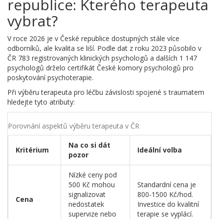
republice: Kterého terapeuta
vybrat?
V roce 2026 je v České republice dostupných stále více
odborníků, ale kvalita se liší. Podle dat z roku 2023 působilo v
ČR 783 registrovaných klinických psychologů a dalších 1 147
psychologů drželo certifikát České komory psychologů pro
poskytování psychoterapie.
Při výběru terapeuta pro léčbu závislosti spojené s traumatem
hledejte tyto atributy:
Porovnání aspektů výběru terapeuta v ČR
Na co si dát
Kritérium
Ideální volba
pozor
Nízké ceny pod
500 Kč mohou
Standardní cena je
signalizovat
800-1500 Kč/hod.
Cena
nedostatek
Investice do kvalitní
supervize nebo
terapie se vyplácí.