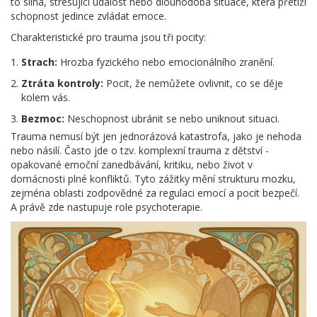
to silná, stresující událost nebo dlouhodobá situace, která přetíží
schopnost jedince zvládat emoce.
Charakteristické pro trauma jsou tři pocity:
Strach:
Hrozba fyzického nebo emocionálního zranění.
Ztráta kontroly:
Pocit, že nemůžete ovlivnit, co se děje
kolem vás.
Bezmoc:
Neschopnost ubránit se nebo uniknout situaci.
Trauma nemusí být jen jednorázová katastrofa, jako je nehoda
nebo násilí. Často jde o tzv. komplexní trauma z dětství -
opakované emoční zanedbávání, kritiku, nebo život v
domácnosti plné konfliktů. Tyto zážitky mění strukturu mozku,
zejména oblasti zodpovědné za regulaci emocí a pocit bezpečí.
A právě zde nastupuje role psychoterapie.