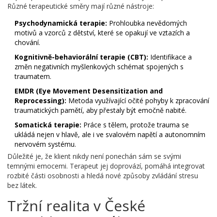
Různé terapeutické směry mají různé nástroje:
Psychodynamická terapie:
Prohloubka nevědomých
motivů a vzorců z dětství, které se opakují ve vztazích a
chování.
Kognitivně-behaviorální terapie (CBT):
Identifikace a
změn negativních myšlenkových schémat spojených s
traumatem.
EMDR (Eye Movement Desensitization and
Reprocessing):
Metoda využívající očité pohyby k zpracování
traumatických pamětí, aby přestaly být emočně nabité.
Somatická terapie:
Práce s tělem, protože trauma se
ukládá nejen v hlavě, ale i ve svalovém napětí a autonomním
nervovém systému.
Důležité je, že klient nikdy není ponechán sám se svými
temnými emocemi. Terapeut jej doprovází, pomáhá integrovat
rozbité části osobnosti a hledá nové způsoby zvládání stresu
bez látek.
Tržní realita v České