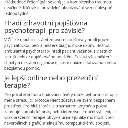
Krátkodobé řešení (pár sezení) je u komplexního traumatu
neúčinné. Klíčové je pravidelné absolvování sezení alespoň
jednou týdně.
Hradí zdravotní pojišťovna
psychoterapii pro závislé?
V České republice státní zdravotní pojišťovny hradí pouze
psychiatrickou péči a některé diagnostické úkony. Běžnou
ambulantní psychoterapii hradí pacient většinou z vlastních
zdrojů nebo z doplňkového pojištění. Existují však některé
charity a nestátní organizace, které nabízejí dotovanou nebo
bezplatnou pomoc.
Je lepší online nebo prezenční
terapie?
Pro počáteční fázi a budování důvěry může být online terapie
méně stresující, protože klient zůstává ve svém bezpečném
prostředí. Pro hlubší práci s traumatem, zejména pokud
zahrnuje somatické prvky nebo intenzivní emoční vybíjení, je
však prezenční terapie obvykle účinnější díky možnosti čtení
neverbálních signálů a silnějšímu terapeutickému spojení.