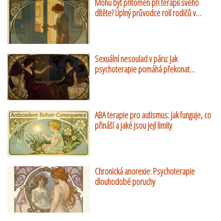
Mohu být přítomen při terapii svého
dítěte? Úplný průvodce rolí rodičů v
dětské psychoterapii
Sexuální nesoulad v páru: Jak
psychoterapie pomáhá překonat
rozdílné touhy
ABA terapie pro autismus: Jak funguje, co
přináší a jaké jsou její limity
Chronická anorexie: Psychoterapie
dlouhodobé poruchy