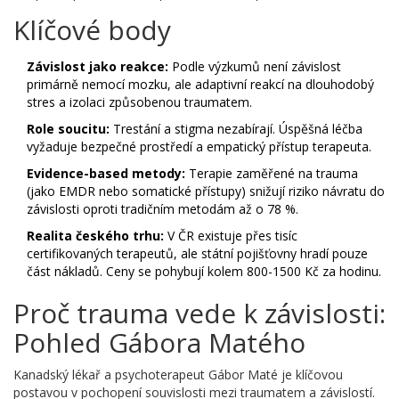
Klíčové body
Závislost jako reakce:
Podle výzkumů není závislost
primárně nemocí mozku, ale adaptivní reakcí na dlouhodobý
stres a izolaci způsobenou traumatem.
Role soucitu:
Trestání a stigma nezabírají. Úspěšná léčba
vyžaduje bezpečné prostředí a empatický přístup terapeuta.
Evidence-based metody:
Terapie zaměřené na trauma
(jako EMDR nebo somatické přístupy) snižují riziko návratu do
závislosti oproti tradičním metodám až o 78 %.
Realita českého trhu:
V ČR existuje přes tisíc
certifikovaných terapeutů, ale státní pojišťovny hradí pouze
část nákladů. Ceny se pohybují kolem 800-1500 Kč za hodinu.
Proč trauma vede k závislosti:
Pohled Gábora Matého
Kanadský lékař a psychoterapeut
Gábor Maté
je
klíčovou
postavou v pochopení souvislosti mezi traumatem a závislostí
.