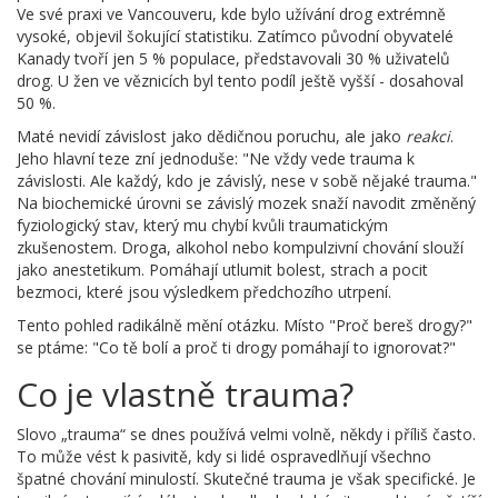
Ve své praxi ve Vancouveru, kde bylo užívání drog extrémně
vysoké, objevil šokující statistiku. Zatímco původní obyvatelé
Kanady tvoří jen 5 % populace, představovali 30 % uživatelů
drog. U žen ve věznicích byl tento podíl ještě vyšší - dosahoval
50 %.
Maté nevidí závislost jako dědičnou poruchu, ale jako
reakci
.
Jeho hlavní teze zní jednoduše: "Ne vždy vede trauma k
závislosti. Ale každý, kdo je závislý, nese v sobě nějaké trauma."
Na biochemické úrovni se závislý mozek snaží navodit změněný
fyziologický stav, který mu chybí kvůli traumatickým
zkušenostem. Droga, alkohol nebo kompulzivní chování slouží
jako anestetikum. Pomáhají utlumit bolest, strach a pocit
bezmoci, které jsou výsledkem předchozího utrpení.
Tento pohled radikálně mění otázku. Místo "Proč bereš drogy?"
se ptáme: "Co tě bolí a proč ti drogy pomáhají to ignorovat?"
Co je vlastně trauma?
Slovo „trauma“ se dnes používá velmi volně, někdy i příliš často.
To může vést k pasivitě, kdy si lidé ospravedlňují všechno
špatné chování minulostí. Skutečné trauma je však specifické. Je