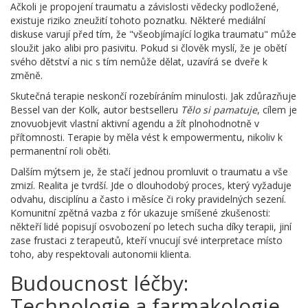
Ačkoli je propojení traumatu a závislosti vědecky podložené,
existuje riziko zneužití tohoto poznatku. Některé mediální
diskuse varují před tím, že "všeobjímající logika traumatu" může
sloužit jako alibi pro pasivitu. Pokud si člověk myslí, že je obětí
svého dětství a nic s tím nemůže dělat, uzavírá se dveře k
změně.
Skutečná terapie neskončí rozebíráním minulosti. Jak zdůrazňuje
Bessel van der Kolk, autor bestselleru
Tělo si pamatuje
, cílem je
znovuobjevit vlastní aktivní agendu a žít plnohodnotně v
přítomnosti. Terapie by měla vést k empowermentu, nikoliv k
permanentní roli oběti.
Dalším mýtsem je, že stačí jednou promluvit o traumatu a vše
zmizí. Realita je tvrdší. Jde o dlouhodobý proces, který vyžaduje
odvahu, disciplínu a často i měsíce či roky pravidelných sezení.
Komunitní zpětná vazba z fór ukazuje smíšené zkušenosti:
někteří lidé popisují osvobození po letech sucha díky terapii, jiní
zase frustaci z terapeutů, kteří vnucují své interpretace místo
toho, aby respektovali autonomii klienta.
Budoucnost léčby:
Technologie a farmakologie