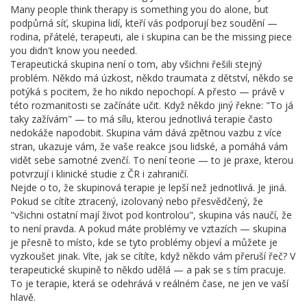
Many people think therapy is something you do alone, but
podpůrná síť
,
skupina lidí, kteří vás podporují bez soudění —
rodina, přátelé, terapeuti, ale i skupina
can be the missing piece
you didn't know you needed.
Terapeutická skupina není o tom, aby všichni řešili stejný
problém. Někdo má úzkost, někdo traumata z dětství, někdo se
potýká s pocitem, že ho nikdo nepochopí. A přesto — právě v
této rozmanitosti se začínáte učit. Když někdo jiný řekne: "To já
taky zažívám" — to má sílu, kterou jednotlivá terapie často
nedokáže napodobit. Skupina vám dává zpětnou vazbu z více
stran, ukazuje vám, že vaše reakce jsou lidské, a pomáhá vám
vidět sebe samotné zvenčí. To není teorie — to je praxe, kterou
potvrzují i klinické studie z ČR i zahraničí.
Nejde o to, že skupinová terapie je lepší než jednotlivá. Je jiná.
Pokud se cítíte ztracený, izolovaný nebo přesvědčený, že
"všichni ostatní mají život pod kontrolou", skupina vás naučí, že
to není pravda. A pokud máte problémy ve vztazích — skupina
je přesně to místo, kde se tyto problémy objeví a můžete je
vyzkoušet jinak. Víte, jak se cítíte, když někdo vám přeruší řeč? V
terapeutické skupině to někdo udělá — a pak se s tím pracuje.
To je terapie, která se odehrává v reálném čase, ne jen ve vaší
hlavě.