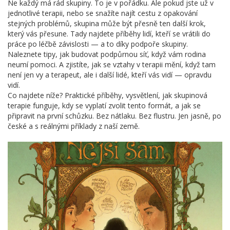
Ne každý má rád skupiny. To je v pořádku. Ale pokud jste už v
jednotlivé terapii, nebo se snažíte najít cestu z opakování
stejných problémů, skupina může být přesně ten další krok,
který vás přesune. Tady najdete příběhy lidí, kteří se vrátili do
práce po léčbě závislosti — a to díky podpoře skupiny.
Naleznete tipy, jak budovat podpůrnou síť, když vám rodina
neumí pomoci. A zjistíte, jak se vztahy v terapii mění, když tam
není jen vy a terapeut, ale i další lidé, kteří vás vidí — opravdu
vidí.
Co najdete níže? Praktické příběhy, vysvětlení, jak skupinová
terapie funguje, kdy se vyplatí zvolit tento formát, a jak se
připravit na první schůzku. Bez nátlaku. Bez flustru. Jen jasně, po
české a s reálnými příklady z naší země.