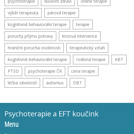
psychoterapie
duševní zdraví
online terapie
výběr terapeuta
párová terapie
kognitivně behaviorální terapie
terapie
poruchy příjmu potravy
krizová intervence
hraniční porucha osobnosti
terapeutický vztah
kognitivně-behaviorální terapie
rodinná terapie
KBT
PTSD
psychoterapie ČR
cena terapie
léčba závislostí
autismus
DBT
Psychoterapie a EFT koučink
Menu