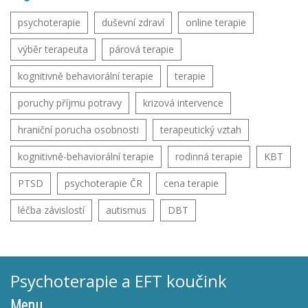
psychoterapie
duševní zdraví
online terapie
výběr terapeuta
párová terapie
kognitivně behaviorální terapie
terapie
poruchy příjmu potravy
krizová intervence
hraniční porucha osobnosti
terapeutický vztah
kognitivně-behaviorální terapie
rodinná terapie
KBT
PTSD
psychoterapie ČR
cena terapie
léčba závislostí
autismus
DBT
Psychoterapie a EFT koučink
Menu