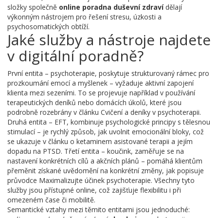
složky společně
online poradna duševní zdraví
dělají
výkonným nástrojem pro řešení stresu, úzkosti a
psychosomatických obtíží.
Jaké služby a nástroje najdete
v digitální poradně?
První entita –
psychoterapie
,
poskytuje strukturovaný rámec pro
prozkoumání emocí a myšlenek
– vyžaduje aktivní zapojení
klienta mezi sezeními. To se projevuje například v používání
terapeutických deníků nebo domácích úkolů, které jsou
podrobně rozebrány v článku Cvičení a deníky v psychoterapii.
Druhá entita –
EFT
,
kombinuje psychologické principy s tělesnou
stimulací
– je rychlý způsob, jak uvolnit emocionální bloky, což
se ukazuje v článku o ketaminem asistované terapii a jejím
dopadu na PTSD. Třetí entita –
koučink
,
zaměřuje se na
nastavení konkrétních cílů a akčních plánů
– pomáhá klientům
přeměnit získané uvědomění na konkrétní změny, jak popisuje
průvodce Maximalizujte účinek psychoterapie. Všechny tyto
služby jsou přístupné online, což zajišťuje flexibilitu i při
omezeném čase či mobilitě.
Semantické vztahy mezi těmito entitami jsou jednoduché: