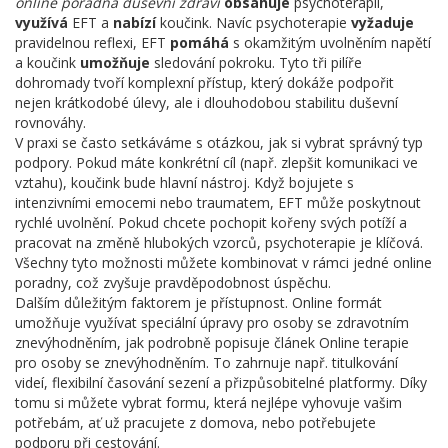
online poradna duševní zdraví
obsahuje
psychoterapii,
využívá
EFT a
nabízí
koučink. Navíc psychoterapie
vyžaduje
pravidelnou reflexi, EFT
pomáhá
s okamžitým uvolněním napětí
a koučink
umožňuje
sledování pokroku. Tyto tři pilíře
dohromady tvoří komplexní přístup, který dokáže podpořit
nejen krátkodobé úlevy, ale i dlouhodobou stabilitu duševní
rovnováhy.
V praxi se často setkáváme s otázkou, jak si vybrat správný typ
podpory. Pokud máte konkrétní cíl (např. zlepšit komunikaci ve
vztahu),
koučink
bude hlavní nástroj. Když bojujete s
intenzivními emocemi nebo traumatem,
EFT
může poskytnout
rychlé uvolnění. Pokud chcete pochopit kořeny svých potíží a
pracovat na změně hlubokých vzorců,
psychoterapie
je klíčová.
Všechny tyto možnosti můžete kombinovat v rámci jedné online
poradny, což zvyšuje pravděpodobnost úspěchu.
Dalším důležitým faktorem je přístupnost. Online formát
umožňuje využívat speciální úpravy pro osoby se zdravotním
znevýhodněním, jak podrobně popisuje článek Online terapie
pro osoby se znevýhodněním. To zahrnuje např. titulkování
videí, flexibilní časování sezení a přizpůsobitelné platformy. Díky
tomu si můžete vybrat formu, která nejlépe vyhovuje vašim
potřebám, ať už pracujete z domova, nebo potřebujete
podporu při cestování.