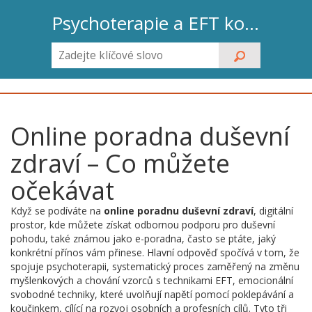
Psychoterapie a EFT koučink
Online poradna duševní
zdraví – Co můžete
očekávat
Když se podíváte na
online poradnu duševní zdraví
,
digitální
prostor, kde můžete získat odbornou podporu pro duševní
pohodu
, také známou jako
e-poradna
, často se ptáte, jaký
konkrétní přínos vám přinese. Hlavní odpověď spočívá v tom, že
spojuje
psychoterapii
,
systematický proces zaměřený na změnu
myšlenkových a chování vzorců
s technikami
EFT
,
emocionální
svobodné techniky, které uvolňují napětí pomocí poklepávání
a
koučinkem
,
cílící na rozvoj osobních a profesních cílů
. Tyto tři