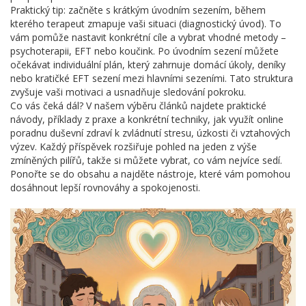
Praktický tip: začněte s krátkým úvodním sezením, během
kterého terapeut zmapuje vaši situaci (diagnostický úvod). To
vám pomůže nastavit konkrétní cíle a vybrat vhodné metody –
psychoterapii, EFT nebo koučink. Po úvodním sezení můžete
očekávat individuální plán, který zahrnuje domácí úkoly, deníky
nebo kratičké EFT sezení mezi hlavními sezeními. Tato struktura
zvyšuje vaši motivaci a usnadňuje sledování pokroku.
Co vás čeká dál? V našem výběru článků najdete praktické
návody, příklady z praxe a konkrétní techniky, jak využít online
poradnu duševní zdraví k zvládnutí stresu, úzkosti či vztahových
výzev. Každý příspěvek rozšiřuje pohled na jeden z výše
zmíněných pilířů, takže si můžete vybrat, co vám nejvíce sedí.
Ponořte se do obsahu a najděte nástroje, které vám pomohou
dosáhnout lepší rovnováhy a spokojenosti.