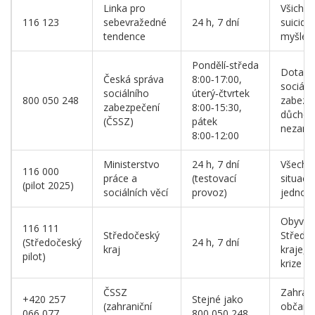
Linka pro
Všichni
116 123
sebevražedné
24 h, 7 dní
suicidal
tendence
myšlen
Pondělí‑středa
Dotazy
Česká správa
8:00‑17:00,
sociáln
sociálního
úterý‑čtvrtek
800 050 248
zabezpe
zabezpečení
8:00‑15:30,
důchod
(ČSSZ)
pátek
nezamě
8:00‑12:00
Ministerstvo
24 h, 7 dní
Všechny
116 000
práce a
(testovací
situace 
(pilot 2025)
sociálních věcí
provoz)
jednotn
Obyvat
116 111
Středočeský
Středo
(Středočeský
24 h, 7 dní
kraj
kraje, 
pilot)
krize
ČSSZ
Zahrani
+420 257
Stejné jako
(zahraniční
občané 
066 077
800 050 248