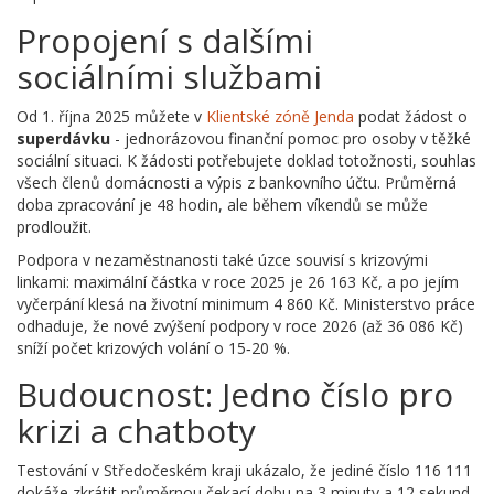
Propojení s dalšími
sociálními službami
Od 1. října 2025 můžete v
Klientské zóně Jenda
podat žádost o
superdávku
- jednorázovou finanční pomoc pro osoby v těžké
sociální situaci. K žádosti potřebujete doklad totožnosti, souhlas
všech členů domácnosti a výpis z bankovního účtu. Průměrná
doba zpracování je 48 hodin, ale během víkendů se může
prodloužit.
Podpora v nezaměstnanosti také úzce souvisí s krizovými
linkami: maximální částka v roce 2025 je 26 163 Kč, a po jejím
vyčerpání klesá na životní minimum 4 860 Kč. Ministerstvo práce
odhaduje, že nové zvýšení podpory v roce 2026 (až 36 086 Kč)
sníží počet krizových volání o 15‑20 %.
Budoucnost: Jedno číslo pro
krizi a chatboty
Testování v Středočeském kraji ukázalo, že jediné číslo 116 111
dokáže zkrátit průměrnou čekací dobu na 3 minuty a 12 sekund