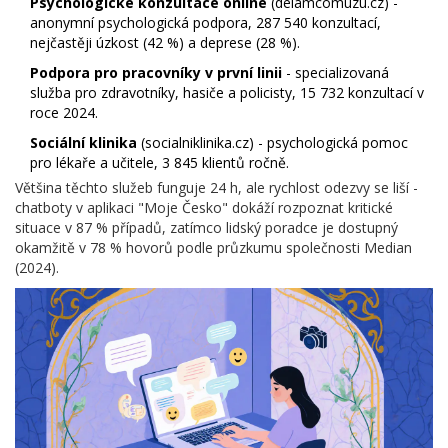
Psychologické konzultace online
(
delamcomuzu.cz
) -
anonymní psychologická podpora, 287 540 konzultací,
nejčastěji úzkost (42 %) a deprese (28 %).
Podpora pro pracovníky v první linii
- specializovaná
služba pro zdravotníky, hasiče a policisty, 15 732 konzultací v
roce 2024.
Sociální klinika
(
socialniklinika.cz
) - psychologická pomoc
pro lékaře a učitele, 3 845 klientů ročně.
Většina těchto služeb funguje 24 h, ale rychlost odezvy se liší -
chatboty v aplikaci "Moje Česko" dokáží rozpoznat kritické
situace v 87 % případů, zatímco lidský poradce je dostupný
okamžitě v 78 % hovorů podle průzkumu společnosti Median
(2024).