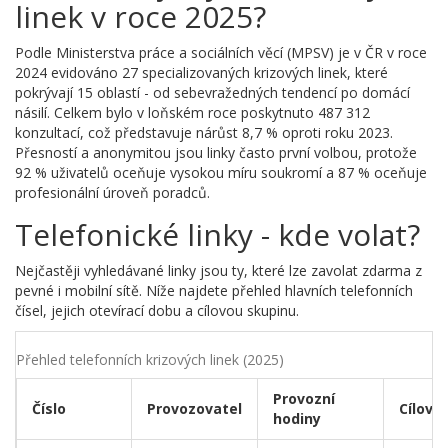
linek v roce 2025?
Podle Ministerstva práce a sociálních věcí (MPSV) je v ČR v roce
2024 evidováno 27 specializovaných krizových linek, které
pokrývají 15 oblastí - od sebevražedných tendencí po domácí
násilí. Celkem bylo v loňském roce poskytnuto 487 312
konzultací, což představuje nárůst 8,7 % oproti roku 2023.
Přesností a anonymitou jsou linky často první volbou, protože
92 % uživatelů oceňuje vysokou míru soukromí a 87 % oceňuje
profesionální úroveň poradců.
Telefonické linky - kde volat?
Nejčastěji vyhledávané linky jsou ty, které lze zavolat zdarma z
pevné i mobilní sítě. Níže najdete přehled hlavních telefonních
čísel, jejich otevírací dobu a cílovou skupinu.
Přehled telefonních krizových linek (2025)
Provozní
Číslo
Provozovatel
Cílová
hodiny