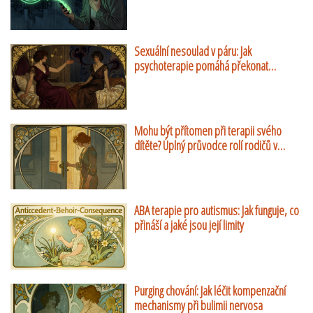
Sexuální nesoulad v páru: Jak
psychoterapie pomáhá překonat
rozdílné touhy
Mohu být přítomen při terapii svého
dítěte? Úplný průvodce rolí rodičů v
dětské psychoterapii
ABA terapie pro autismus: Jak funguje, co
přináší a jaké jsou její limity
Purging chování: Jak léčit kompenzační
mechanismy při bulimii nervosa