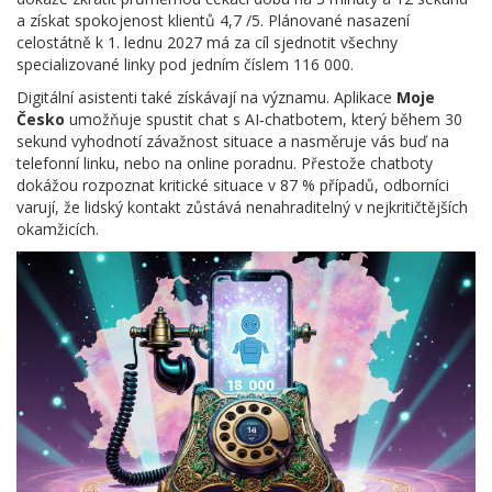
a získat spokojenost klientů 4,7 /5. Plánované nasazení
celostátně k 1. lednu 2027 má za cíl sjednotit všechny
specializované linky pod jedním číslem 116 000.
Digitální asistenti také získávají na významu. Aplikace
Moje
Česko
umožňuje spustit chat s AI‑chatbotem, který během 30
sekund vyhodnotí závažnost situace a nasměruje vás buď na
telefonní linku, nebo na online poradnu. Přestože chatboty
dokážou rozpoznat kritické situace v 87 % případů, odborníci
varují, že lidský kontakt zůstává nenahraditelný v nejkritičtějších
okamžicích.