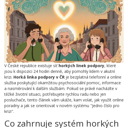
V České republice existuje síť
horkých linek podpory
, které
jsou k dispozici 24 hodin denně, aby pomohly lidem v akutní
krizi.
Horká linka podpory v ČR
je bezplatná telefonní a online
služba poskytující okamžitou psychosociální pomoc, informace
a nasměrování k dalším službám
. Pokud se právě nacházíte v
těžké životní situaci, potřebujete rychlou radu nebo jen
posluchače, tento článek vám ukáže, kam volat, jak využít online
poradny a jak se orientovat v novém systému "Jedno číslo pro
krizi".
Co zahrnuje systém horkých