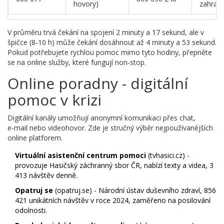
hovory)
zahrani
V průměru trvá čekání na spojení 2 minuty a 17 sekund, ale v
špičce (8‑10 h) může čekání dosáhnout až 4 minuty a 53 sekund.
Pokud potřebujete rychlou pomoc mimo tyto hodiny, přepněte
se na online služby, které fungují non‑stop.
Online poradny - digitální
pomoc v krizi
Digitální kanály umožňují anonymní komunikaci přes chat,
e‑mail nebo videohovor. Zde je stručný výběr nejpoužívanějších
online platforem.
Virtuální asistenční centrum pomoci
(
tvhasici.cz
) -
provozuje Hasičský záchranný sbor ČR, nabízí texty a videa, 3
413 návštěv denně.
Opatruj se
(
opatruj.se
) - Národní ústav duševního zdraví, 856
421 unikátních návštěv v roce 2024, zaměřeno na posilování
odolnosti.