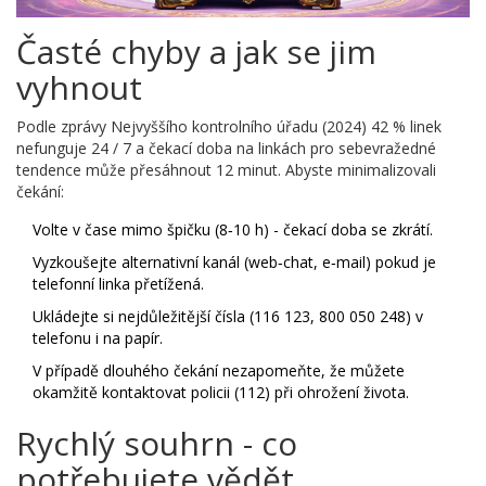
Časté chyby a jak se jim
vyhnout
Podle zprávy Nejvyššího kontrolního úřadu (2024) 42 % linek
nefunguje 24 / 7 a čekací doba na linkách pro sebevražedné
tendence může přesáhnout 12 minut. Abyste minimalizovali
čekání:
Volte v čase mimo špičku (8‑10 h) - čekací doba se zkrátí.
Vyzkoušejte alternativní kanál (web‑chat, e‑mail) pokud je
telefonní linka přetížená.
Ukládejte si nejdůležitější čísla (116 123, 800 050 248) v
telefonu i na papír.
V případě dlouhého čekání nezapomeňte, že můžete
okamžitě kontaktovat policii (112) při ohrožení života.
Rychlý souhrn - co
potřebujete vědět