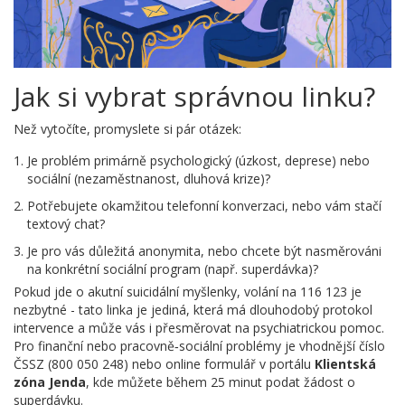
Jak si vybrat správnou linku?
Než vytočíte, promyslete si pár otázek:
Je problém primárně psychologický (úzkost, deprese) nebo
sociální (nezaměstnanost, dluhová krize)?
Potřebujete okamžitou telefonní konverzaci, nebo vám stačí
textový chat?
Je pro vás důležitá anonymita, nebo chcete být nasměrováni
na konkrétní sociální program (např. superdávka)?
Pokud jde o akutní suicidální myšlenky, volání na 116 123 je
nezbytné - tato linka je jediná, která má dlouhodobý protokol
intervence a může vás i přesměrovat na psychiatrickou pomoc.
Pro finanční nebo pracovně‑sociální problémy je vhodnější číslo
ČSSZ (800 050 248) nebo online formulář v portálu
Klientská
zóna Jenda
, kde můžete během 25 minut podat žádost o
superdávku.