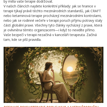
by měla vaše terapie dodržovat.
V našich článcích najdete konkrétní příklady: jak se hranice v
terapii týkají právě těchto mezinárodních standardů, jak CRAFT
nebo ketaminová terapie procházejí mezinárodními kontrolami,
nebo jak se rodinné večeře v terapii poruch příjmu potravy staly
částí globální praxe. Všechny tyto články vycházejí z praxe, která
je ovlivněna těmito organizacemi—i když to nevidíte přímo.
Vaše bezpečí v terapii nezačíná v kanceláři terapeuta. Začíná
tam, kde se píší pravidla.