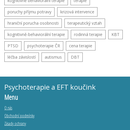
kognitivně behaviorální terapie
terapie
poruchy příjmu potravy
krizová intervence
hraniční porucha osobnosti
terapeutický vztah
kognitivně-behaviorální terapie
rodinná terapie
KBT
PTSD
psychoterapie ČR
cena terapie
léčba závislostí
autismus
DBT
Psychoterapie a EFT koučink
Menu
O nás
Obchodní podmínky
Zásady ochrany