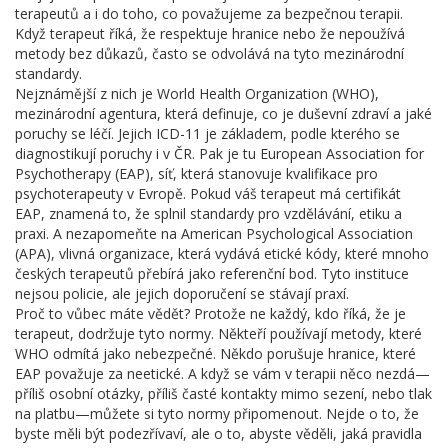
terapeutů a i do toho, co považujeme za bezpečnou terapii.
Když terapeut říká, že respektuje hranice nebo že nepoužívá
metody bez důkazů, často se odvolává na tyto mezinárodní
standardy.
Nejznámější z nich je
World Health Organization (WHO)
,
mezinárodní agentura, která definuje, co je duševní zdraví a jaké
poruchy se léčí
.
Jejich ICD-11 je základem, podle kterého se
diagnostikují poruchy i v ČR. Pak je tu
European Association for
Psychotherapy (EAP)
,
síť, která stanovuje kvalifikace pro
psychoterapeuty v Evropě
.
Pokud váš terapeut má certifikát
EAP, znamená to, že splnil standardy pro vzdělávání, etiku a
praxi. A nezapomeňte na
American Psychological Association
(APA)
,
vlivná organizace, která vydává etické kódy, které mnoho
českých terapeutů přebírá jako referenční bod
.
Tyto instituce
nejsou policie, ale jejich doporučení se stávají praxí.
Proč to vůbec máte vědět? Protože ne každý, kdo říká, že je
terapeut, dodržuje tyto normy. Někteří používají metody, které
WHO odmítá jako nebezpečné. Někdo porušuje hranice, které
EAP považuje za neetické. A když se vám v terapii něco nezdá—
příliš osobní otázky, příliš časté kontakty mimo sezení, nebo tlak
na platbu—můžete si tyto normy připomenout. Nejde o to, že
byste měli být podezřívaví, ale o to, abyste věděli, jaká pravidla