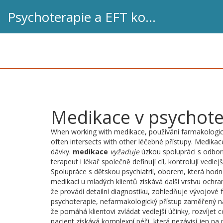
Psychoterapie a EFT koučink
Medikace v psychoter
When working with
medikace
,
používání farmakologic
often intersects with other léčebné přístupy. Medika
dávky.
medikace
vyžaduje
úzkou spolupráci s odborn
terapeut i lékař společně definují cíl, kontrolují vedlejš
Spolupráce s
dětskou psychiatrií
,
oborem, která hodno
medikaci u mladých klientů získává další vrstvu ochr
že provádí detailní diagnostiku, zohledňuje vývojové
psychoterapie
,
nefarmakologický přístup zaměřený n
že pomáhá klientovi zvládat vedlejší účinky, rozvíjet 
pacient získává komplexní péči, která nezávisí jen na 