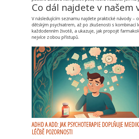
Co dál najdete v našem 
V následujícím seznamu najdete praktické návody – od 
dětským psychiatrem, až po zkušenosti s kombinací lék
každodenním životě, a ukazuje, jak propojit farmakol
nejvíce z obou přístupů.
ADHD A ADD: JAK PSYCHOTERAPIE DOPLŇUJE MEDIK
LÉČBĚ POZORNOSTI