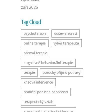
září 2025
Tag Cloud
psychoterapie
duševní zdraví
online terapie
výběr terapeuta
párová terapie
kognitivně behaviorální terapie
terapie
poruchy příjmu potravy
krizová intervence
hraniční porucha osobnosti
terapeutický vztah
kognitivně-behaviorální terapie