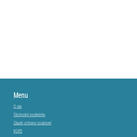
Menu
O nás
Obchodní podmínky
Zásady ochrany soukromí
RGPD