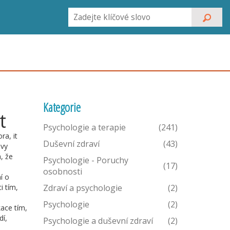
Kategorie
t
Psychologie a terapie
(241)
ora
, it
Duševní zdraví
(43)
avy
, že
Psychologie - Poruchy
(17)
osobnosti
í o
i tím,
Zdraví a psychologie
(2)
Psychologie
(2)
ace tím,
dí,
Psychologie a duševní zdraví
(2)