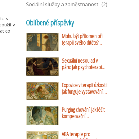
Sociální služby a zaměstnanost
(2)
ci s
Oblíbené příspěvky
použít v
at co
Mohu být přítomen při
terapii svého dítěte?
Úplný průvodce rolí
rodičů v dětské
Sexuální nesoulad v
psychoterapii
páru: Jak psychoterapie
pomáhá překonat
rozdílné touhy
Expozice v terapii úzkosti:
Jak funguje vystavování a
proč pomáhá
Purging chování: Jak léčit
kompenzační
mechanismy při bulimii
nervosa
ABA terapie pro