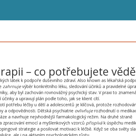
apii – co potřebujete vědě
kých látek k podpoře duševního zdraví
. Also known as
lékařská podp
ce
zahrnuje
výběr konkrétního léku, sledování účinků a pravidelné úpr
íky, aby byl zachován rovnovážný psychický stav. V praxi to znamená
í účinky a upravují plán podle toho, jak se klient cítí.
tí potřebu léčby u dětí a adolescentů
je klíčová, protože rozhodován
any a odpovědnosti. Dětská psychiatrie
ovlivňuje
rozhodnutí o medikac
 fáze a navrhuje nejvhodnější farmakologický režim. Na druhé straně
a zpracování emocí a myšlenkových vzorců
přispívá
k úspěchu medik
copingové strategie a posilovat motivaci k léčbě. Když se oba světy sla
pilulce, ale i na aktivním psychologickém růstu.