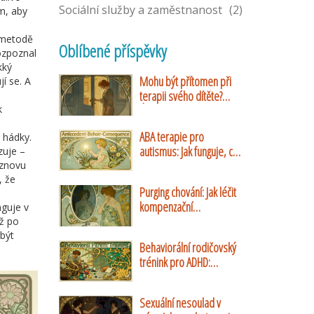
Sociální služby a zaměstnanost
(2)
m, aby
 metodě
Oblíbené příspěvky
ozpoznal
kký
Mohu být přítomen při
í se. A
terapii svého dítěte?
k
Úplný průvodce rolí
rodičů v dětské
ABA terapie pro
 hádky.
psychoterapii
autismus: Jak funguje, co
zuje –
přináší a jaké jsou její
 znovu
, že
limity
Purging chování: Jak léčit
kompenzační
nguje v
mechanismy při bulimii
až po
nervosa
 být
Behaviorální rodičovský
trénink pro ADHD:
Ověřené strategie a
praktické návody
Sexuální nesoulad v