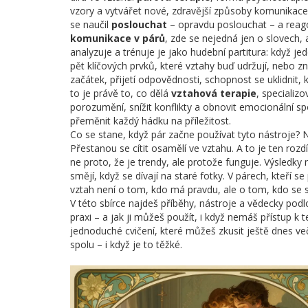
vzory a vytvářet nové, zdravější způsoby komunikace
se naučil
poslouchat
– opravdu poslouchat – a reago
komunikace v párů
,
zde se nejedná jen o slovech,
analyzuje a trénuje
je jako hudební partitura: když j
pět klíčových prvků, které vztahy buď udržují, nebo zn
začátek, přijetí odpovědnosti, schopnost se uklidnit
to je právě to, co dělá
vztahová terapie
,
specializ
porozumění, snížit konflikty a obnovit emocionální sp
přeměnit každý hádku na příležitost.
Co se stane, když pár začne používat tyto nástroje? 
Přestanou se cítit osamělí ve vztahu. A to je ten ro
ne proto, že je trendy, ale protože funguje. Výsledky 
smějí, když se dívají na staré fotky. V párech, kteří s
vztah není o tom, kdo má pravdu, ale o tom, kdo se s
V této sbírce najdeš příběhy, nástroje a vědecky po
praxi – a jak ji můžeš použít, i když nemáš přístup k
jednoduché cvičení, které můžeš zkusit ještě dnes več
spolu – i když je to těžké.