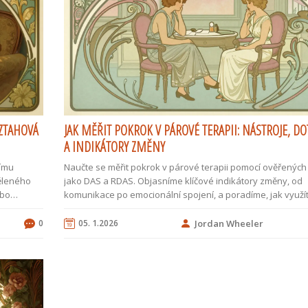
VZTAHOVÁ
JAK MĚŘIT POKROK V PÁROVÉ TERAPII: NÁSTROJE, DO
A INDIKÁTORY ZMĚNY
nímu
Naučte se měřit pokrok v párové terapii pomocí ověřených
děleného
jako DAS a RDAS. Objasníme klíčové indikátory změny, od
ebo
komunikace po emocionální spojení, a poradíme, jak využí
pro zlepšení vztahu.
0
05. 1.2026
Jordan Wheeler