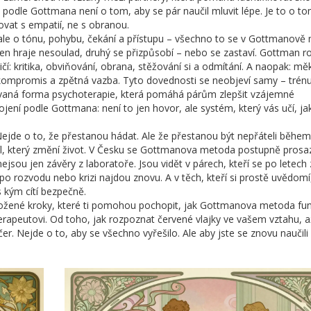
podle Gottmana není o tom, aby se pár naučil mluvit lépe. Je to o to
vat s empatií, ne s obranou.
 ale o tónu, pohybu, čekání a přístupu – všechno to se v Gottmanově
eden hraje nesoulad, druhý se přizpůsobí – nebo se zastaví. Gottman r
ičí: kritika, obviňování, obrana, stěžování si a odmítání. A naopak: mě
, kompromis a zpětná vazba. Tyto dovednosti se neobjeví samy – trénuj
ovaná forma psychoterapie, která pomáhá párům zlepšit vzájemné
ojení
podle Gottmana: není to jen hovor, ale systém, který vás učí, ja
Nejde o to, že přestanou hádat. Ale že přestanou být nepřáteli během
zdíl, který změní život. V Česku se Gottmanova metoda postupně prosa
nejsou jen závěry z laboratoře. Jsou vidět v párech, kteří se po letech
e po rozvodu nebo krizi najdou znovu. A v těch, kteří si prostě uvědomí
 kým cítí bezpečně.
dložené kroky, které ti pomohou pochopit, jak Gottmanova metoda fu
 terapeutovi. Od toho, jak rozpoznat červené vlajky ve vašem vztahu, 
er. Nejde o to, aby se všechno vyřešilo. Ale aby jste se znovu naučili