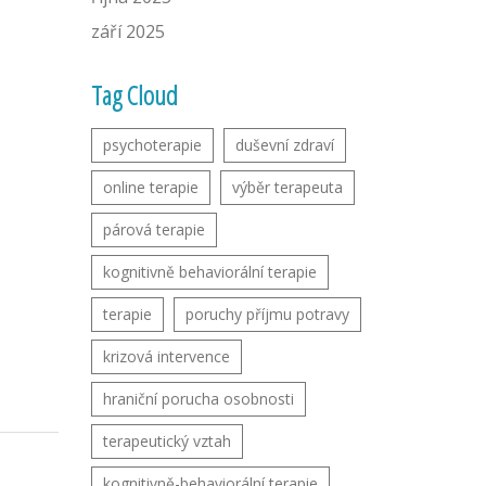
září 2025
Tag Cloud
psychoterapie
duševní zdraví
online terapie
výběr terapeuta
párová terapie
kognitivně behaviorální terapie
terapie
poruchy příjmu potravy
krizová intervence
hraniční porucha osobnosti
terapeutický vztah
kognitivně-behaviorální terapie