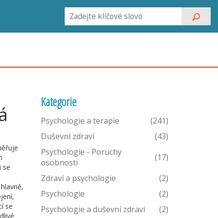
Kategorie
á
Psychologie a terapie
(241)
Duševní zdraví
(43)
měřuje
Psychologie - Poruchy
(17)
n
osobnosti
i se
Zdraví a psychologie
(2)
 hlavně,
Psychologie
(2)
jení,
cí se
Psychologie a duševní zdraví
(2)
dlivé