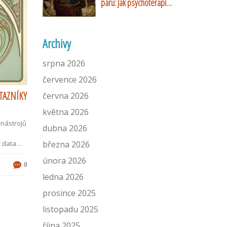
páru: Jak psychoterapie
pomáhá překonat
rozdílné touhy
Archivy
srpna 2026
července 2026
TAZNÍKY
června 2026
května 2026
 nástrojů
dubna 2026
t data
března 2026
února 2026
0
ledna 2026
prosince 2025
listopadu 2025
října 2025