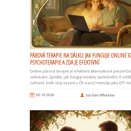
PÁROVÁ TERAPIE NA DÁLKU: JAK FUNGUJE ONLINE 
PSYCHOTERAPIE A ZDA JE EFEKTIVNÍ
Online párová terapie je efektivní alternativa k prezenč
setkávání. Zjistěte, jak fungují modely společného či od
zařízení, kolik stojí sezení v ČR a proč metody jako EFT n
Gottman fungují i přes obrazovku.
05.19.2026
Jordan Wheeler