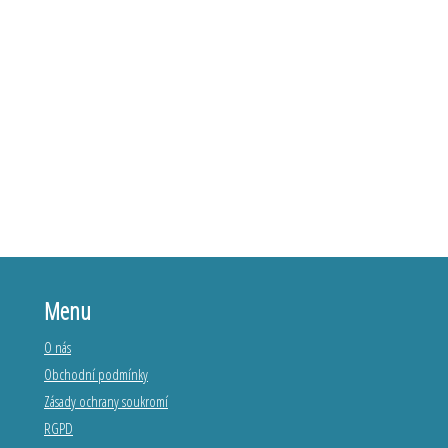
Menu
O nás
Obchodní podmínky
Zásady ochrany soukromí
RGPD