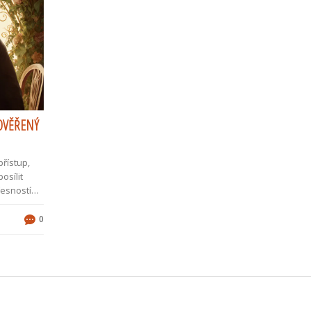
OVĚŘENÝ
řístup,
osílit
řesností
0