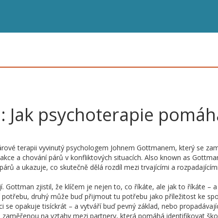
 Jak psychoterapie pomáh
h
párové terapii vyvinutý psychologem Johnem Gottmanem, který se za
ce a chování párů v konfliktových situacích
. Also known as
Gottma
 párů a ukazuje, co skutečně dělá rozdíl mezi trvajícími a rozpadajícím
 Gottman zjistil, že klíčem je nejen to, co říkáte, ale jak to říkáte – a
í potřebu, druhý může buď přijmout tu potřebu jako příležitost ke spo
i se opakuje tisíckrát – a vytváří buď pevný základ, nebo propadávají
 zaměřenou na vztahy mezi partnery, která pomáhá identifikovat ško