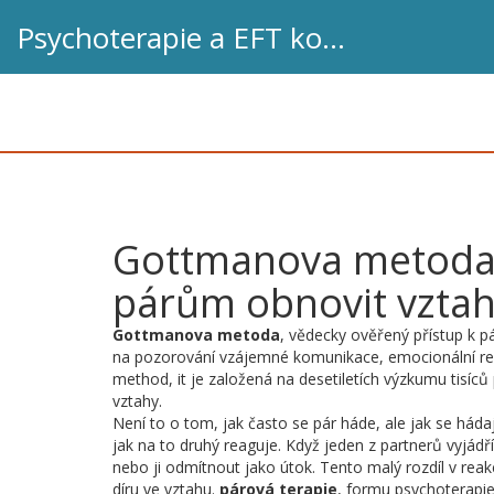
Psychoterapie a EFT koučink
Gottmanova metoda:
párům obnovit vzta
Gottmanova metoda
,
vědecky ověřený přístup k 
na pozorování vzájemné komunikace, emocionální reak
method
, it je založená na desetiletích výzkumu tisíců
vztahy.
Není to o tom, jak často se pár háde, ale jak se hádají.
jak na to druhý reaguje. Když jeden z partnerů vyjádř
nebo ji odmítnout jako útok. Tento malý rozdíl v reakc
díru ve vztahu.
párová terapie
,
formu psychoterapie