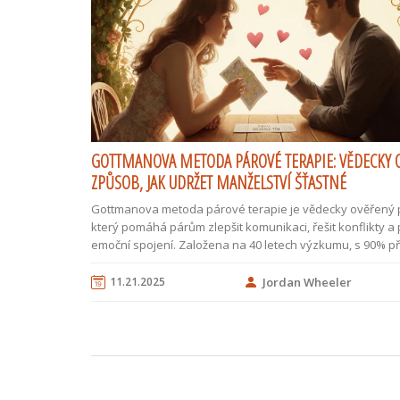
GOTTMANOVA METODA PÁROVÉ TERAPIE: VĚDECKY 
ZPŮSOB, JAK UDRŽET MANŽELSTVÍ ŠŤASTNÉ
Gottmanova metoda párové terapie je vědecky ověřený p
který pomáhá párům zlepšit komunikaci, řešit konflikty a p
emoční spojení. Založena na 40 letech výzkumu, s 90% p
předpovídá úspěch vztahu.
11.21.2025
Jordan Wheeler