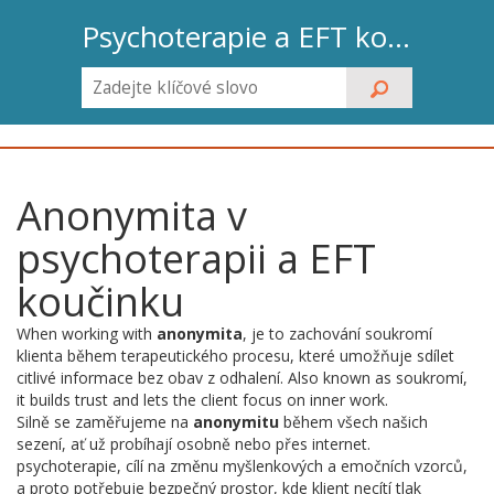
Psychoterapie a EFT koučink
Anonymita v
psychoterapii a EFT
koučinku
When working with
anonymita
,
je to zachování soukromí
klienta během terapeutického procesu, které umožňuje sdílet
citlivé informace bez obav z odhalení
. Also known as
soukromí
,
it builds trust and lets the client focus on inner work.
Silně se zaměřujeme na
anonymitu
během všech našich
sezení, ať už probíhají osobně nebo přes internet.
psychoterapie
,
cílí na změnu myšlenkových a emočních vzorců,
a proto potřebuje bezpečný prostor, kde klient necítí tlak