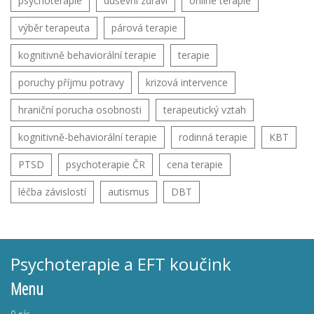
psychoterapie
duševní zdraví
online terapie
výběr terapeuta
párová terapie
kognitivně behaviorální terapie
terapie
poruchy příjmu potravy
krizová intervence
hraniční porucha osobnosti
terapeutický vztah
kognitivně-behaviorální terapie
rodinná terapie
KBT
PTSD
psychoterapie ČR
cena terapie
léčba závislostí
autismus
DBT
Psychoterapie a EFT koučink
Menu
O nás