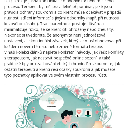
Další krok je jasná komunikace o anonymitě během celého
procesu. Terapeut by měl pravidelně připomínat, jaké jsou
pravidla ochrany soukromí a co klient může očekávat v případě
nutnosti sdílení informací s jinými odborníky (např. při nutnosti
krizového zásahu). Transparentnost posiluje důvěru a
minimalizuje riziko, že se klient cítí ohrožený nebo zneužitý.
Nakonec si uvědomte, že anonymita není jednorázová
nastavení, ale kontinuální závazek, který se musí obnovovat při
každém novém tématu nebo změně formátu terapie.
V naší kolekci článků najdete konkrétní návody, jak řešit konflikty
s terapeutem, jak nastavit bezpečné online sezení, a také
praktické tipy pro zachování etických hranic. Prozkoumejte, jak
ostatní terapeuti a klienti řeší otázky soukromí a jak můžete
tyto poznatky aplikovat ve svém vlastním procesu růstu.