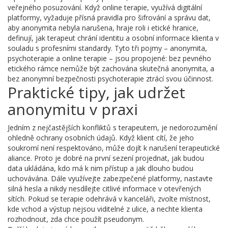
veřejného posuzování
. Když
online terapie
,
využívá digitální
platformy, vyžaduje přísná pravidla pro šifrování a správu dat,
aby anonymita nebyla narušena
, hraje roli i
etické hranice
,
definují, jak terapeut chrání identitu a osobní informace klienta v
souladu s profesními standardy
. Tyto tři pojmy – anonymita,
psychoterapie a online terapie – jsou propojené: bez pevného
etického rámce nemůže být zachována skutečná anonymita, a
bez anonymní bezpečnosti psychoterapie ztrácí svou účinnost.
Praktické tipy, jak udržet
anonymitu v praxi
Jedním z nejčastějších
konfliktů s terapeutem
,
je nedorozumění
ohledně ochrany osobních údajů
. Když klient cítí, že jeho
soukromí není respektováno, může dojít k narušení terapeutické
aliance. Proto je dobré na první sezení projednat, jak budou
data ukládána, kdo má k nim přístup a jak dlouho budou
uchovávána. Dále využívejte zabezpečené platformy, nastavte
silná hesla a nikdy nesdílejte citlivé informace v otevřených
sítích. Pokud se terapie odehrává v kanceláři, zvolte místnost,
kde vchod a výstup nejsou viditelné z ulice, a nechte klienta
rozhodnout, zda chce použít pseudonym.