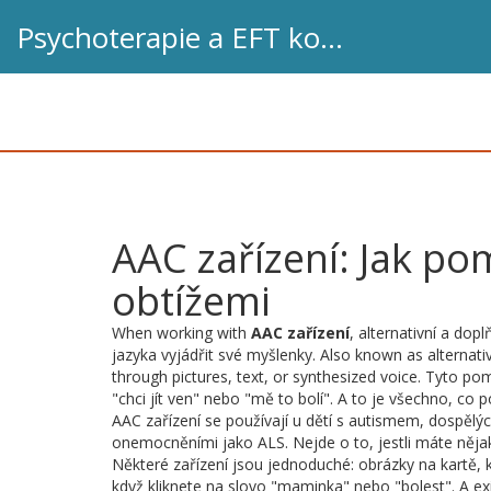
Psychoterapie a EFT koučink
AAC zařízení: Jak p
obtížemi
When working with
AAC zařízení
,
alternativní a do
jazyka vyjádřit své myšlenky
. Also known as
alternat
through pictures, text, or synthesized voice.
Tyto pomů
"chci jít ven" nebo "mě to bolí". A to je všechno, co 
AAC zařízení se používají u dětí s autismem, dospělých
onemocněními jako ALS. Nejde o to, jestli máte nějak
Některé zařízení jsou jednoduché: obrázky na kartě, kte
když kliknete na slovo "maminka" nebo "bolest". A exist