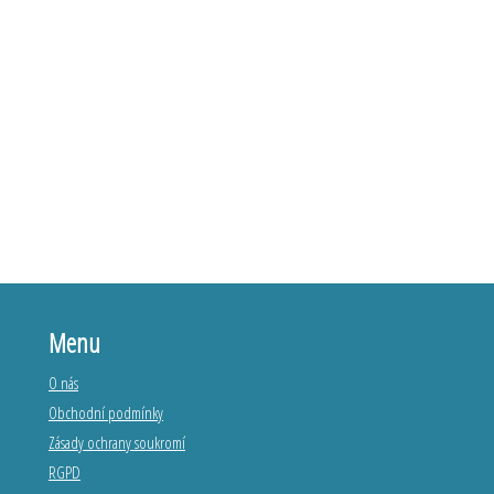
Menu
O nás
Obchodní podmínky
Zásady ochrany soukromí
RGPD