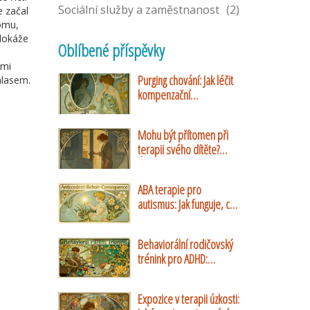
Sociální služby a zaměstnanost
(2)
e začal
tomu,
 dokáže
Oblíbené příspěvky
ami
Purging chování: Jak léčit
hlasem.
kompenzační
mechanismy při bulimii
nervosa
Mohu být přítomen při
terapii svého dítěte?
Úplný průvodce rolí
rodičů v dětské
ABA terapie pro
psychoterapii
autismus: Jak funguje, co
přináší a jaké jsou její
limity
Behaviorální rodičovský
trénink pro ADHD:
Ověřené strategie a
praktické návody
Expozice v terapii úzkosti: