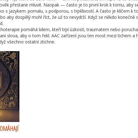
lověk přestane mluvit. Naopak — často je to první krok k tomu, aby s
ako s jazykem: pomalu, s podporou, s trpělivostí. A často je klíčem k 
ebo aby dospělý mohl říct, že už to nevydrží. Když se někdo konečně
d.
ychoterapie pomáhá lidem, kteří trpí úzkostí, traumatem nebo poruch
i slova, aby o tom řekl. AAC zařízení jsou ten most mezi tichem a 
dyž všechno ostatní ztichne.
POMÁHAJÍ