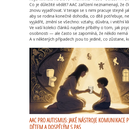
Co je důležité vědět? AAC zařízení neznamenají, že č
znovu vyjadřovat. V terapii se s nimi pracuje stejně j
aby se rodina konečně dohodla, co dítě potřebuje, n
vyjádřit, změní se všechno: vztahy, důvěra, i vnitřní kli
Ve vaší kolekci článků najdete příběhy o tom, jak ps
osobnosti — ale často se zapomíná, že někdo nemá an
A v některých případech jsou to jediné, co zůstane, k
AAC PRO AUTISMUS: JAKÉ NÁSTROJE KOMUNIKACE 
DĚTEM A DOSPĚLÝM S PAS