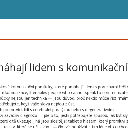
omáhají lidem s komunikačn
plňkové komunikační pomůcky, které pomáhají lidem s poruchami řeči
ivní komunikace
, it enables people who cannot speak to communicate
cky nejsou jen technika — jsou důvod, proč někdo může říct "mám
potřebujete, když vaše slova nejdou z úst.
 po mrtvici, lidí s cerebralní paralýzou nebo s degenerativními
ý závažný diagnózu — jde o to, jestli potřebujete způsob, jak být sly
ré dítě ukazuje. Jiná jsou složitější: tablet s hlasem, který promluví 
ují i ty, které se učí s vámi — čím víc používáte, tím lépe ví, co chcet