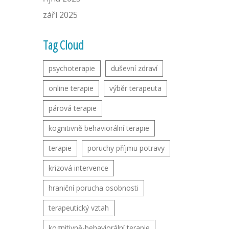
září 2025
Tag Cloud
psychoterapie
duševní zdraví
online terapie
výběr terapeuta
párová terapie
kognitivně behaviorální terapie
terapie
poruchy příjmu potravy
krizová intervence
hraniční porucha osobnosti
terapeutický vztah
kognitivně-behaviorální terapie