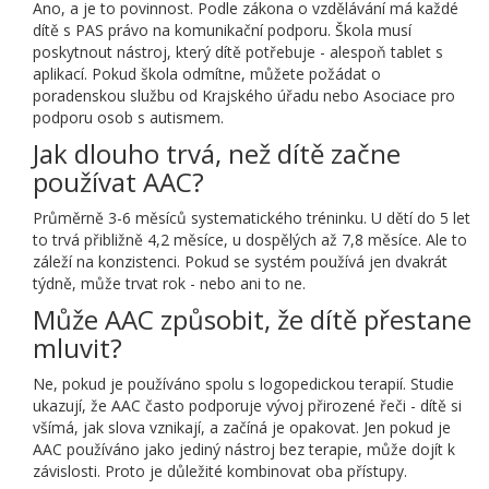
Ano, a je to povinnost. Podle zákona o vzdělávání má každé
dítě s PAS právo na komunikační podporu. Škola musí
poskytnout nástroj, který dítě potřebuje - alespoň tablet s
aplikací. Pokud škola odmítne, můžete požádat o
poradenskou službu od Krajského úřadu nebo Asociace pro
podporu osob s autismem.
Jak dlouho trvá, než dítě začne
používat AAC?
Průměrně 3-6 měsíců systematického tréninku. U dětí do 5 let
to trvá přibližně 4,2 měsíce, u dospělých až 7,8 měsíce. Ale to
záleží na konzistenci. Pokud se systém používá jen dvakrát
týdně, může trvat rok - nebo ani to ne.
Může AAC způsobit, že dítě přestane
mluvit?
Ne, pokud je používáno spolu s logopedickou terapií. Studie
ukazují, že AAC často podporuje vývoj přirozené řeči - dítě si
všímá, jak slova vznikají, a začíná je opakovat. Jen pokud je
AAC používáno jako jediný nástroj bez terapie, může dojít k
závislosti. Proto je důležité kombinovat oba přístupy.