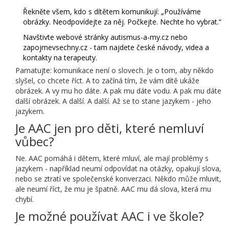
Řekněte všem, kdo s dítětem komunikují: „Používáme
obrázky. Neodpovídejte za něj. Počkejte. Nechte ho vybrat.“
Navštivte webové stránky
autismus-a-my.cz
nebo
zapojmevsechny.cz
- tam najdete české návody, videa a
kontakty na terapeuty.
Pamatujte: komunikace není o slovech. Je o tom, aby někdo
slyšel, co chcete říct. A to začíná tím, že vám dítě ukáže
obrázek. A vy mu ho dáte. A pak mu dáte vodu. A pak mu dáte
další obrázek. A další. A další. Až se to stane jazykem - jeho
jazykem.
Je AAC jen pro děti, které nemluví
vůbec?
Ne. AAC pomáhá i dětem, které mluví, ale mají problémy s
jazykem - například neumí odpovídat na otázky, opakují slova,
nebo se ztratí ve společenské konverzaci. Někdo může mluvit,
ale neumí říct, že mu je špatně. AAC mu dá slova, která mu
chybí.
Je možné používat AAC i ve škole?