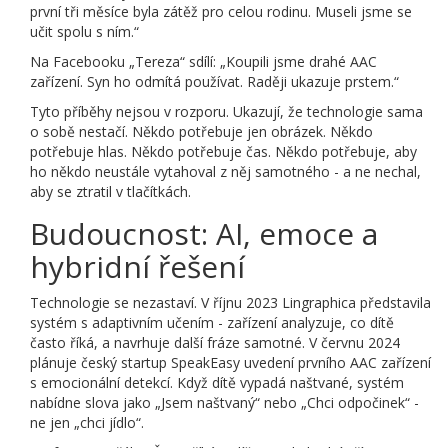
první tři měsíce byla zátěž pro celou rodinu. Museli jsme se
učit spolu s ním.“
Na Facebooku „Tereza“ sdílí: „Koupili jsme drahé AAC
zařízení. Syn ho odmítá používat. Raději ukazuje prstem.“
Tyto příběhy nejsou v rozporu. Ukazují, že technologie sama
o sobě nestačí. Někdo potřebuje jen obrázek. Někdo
potřebuje hlas. Někdo potřebuje čas. Někdo potřebuje, aby
ho někdo neustále vytahoval z něj samotného - a ne nechal,
aby se ztratil v tlačítkách.
Budoucnost: AI, emoce a
hybridní řešení
Technologie se nezastaví. V říjnu 2023 Lingraphica představila
systém s adaptivním učením - zařízení analyzuje, co dítě
často říká, a navrhuje další fráze samotné. V červnu 2024
plánuje český startup SpeakEasy uvedení prvního AAC zařízení
s emocionální detekcí. Když dítě vypadá naštvané, systém
nabídne slova jako „Jsem naštvaný“ nebo „Chci odpočinek“ -
ne jen „chci jídlo“.