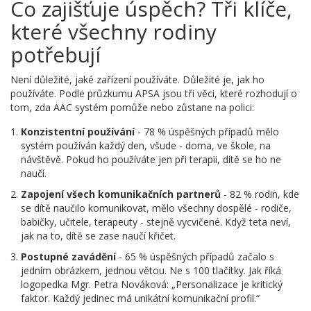
Co zajišťuje úspěch? Tři klíče,
které všechny rodiny
potřebují
Není důležité, jaké zařízení používáte. Důležité je, jak ho
používáte. Podle průzkumu APSA jsou tři věci, které rozhodují o
tom, zda AAC systém pomůže nebo zůstane na polici:
Konzistentní používání
- 78 % úspěšných případů mělo
systém používán každý den, všude - doma, ve škole, na
návštěvě. Pokud ho používáte jen při terapii, dítě se ho ne
naučí.
Zapojení všech komunikačních partnerů
- 82 % rodin, kde
se dítě naučilo komunikovat, mělo všechny dospělé - rodiče,
babičky, učitele, terapeuty - stejně vycvičené. Když teta neví,
jak na to, dítě se zase naučí křičet.
Postupné zavádění
- 65 % úspěšných případů začalo s
jedním obrázkem, jednou větou. Ne s 100 tlačítky. Jak říká
logopedka Mgr. Petra Nováková: „Personalizace je kritický
faktor. Každý jedinec má unikátní komunikační profil.“