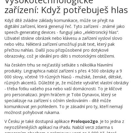
zařízení: Když potřebuješ hlas
Když dítě zvládne základy komunikace, může se přejít na
digitální zařízení, která generují řeč. Tyto zařízení - známé jako
speech-generating devices - fungují jako „elektronický hlas“.
Uživatel stiskne obrázek nebo klávesu a zařízení vysloví slovo
nebo větu. Některá zařízení umožňují psát text, který pak
přečtou nahlas. Další jsou přizpůsobené pro dotykové
obrazovky, což je ideální pro děti s motorickými obtížemi.
Na českém trhu se nejčastěji setkáte s několika hlavními
produkty. Lingraphica nabízí zařízení s přes 4 500 obrázky a 9
000 slovy, včetně 19 různých hlasů - mužské, ženské, dětské,
různých akcentů. Důležité je, že můžete vytvářet vlastní obrázky
- třeba fotku vašeho psa nebo vaší domácnosti. To je klíčové
pro personalizaci. Jiným hráčem je Tobii Dynavox, který se
specializuje na zařízení s očním sledováním - dítě může
komunikovat jen pohledem. To je zásadní pro ty, kteří nemají
možnost pohybovat rukama.
V Česku je také dostupná aplikace
Proloquo2go
. Je to jedna z
nejrozšířenějších aplikací na iPadu. Nabízí verzi zdarma s