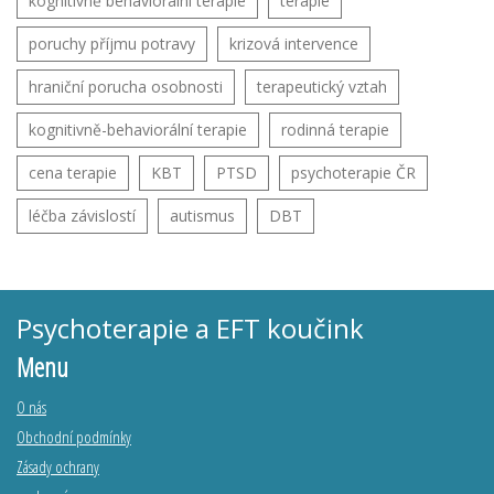
kognitivně behaviorální terapie
terapie
poruchy příjmu potravy
krizová intervence
hraniční porucha osobnosti
terapeutický vztah
kognitivně-behaviorální terapie
rodinná terapie
cena terapie
KBT
PTSD
psychoterapie ČR
léčba závislostí
autismus
DBT
Psychoterapie a EFT koučink
Menu
O nás
Obchodní podmínky
Zásady ochrany