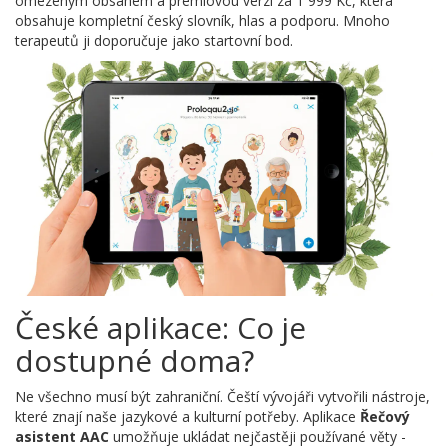
omezeným obsahem a prémiovou verzi za 1 999 Kč, která
obsahuje kompletní český slovník, hlas a podporu. Mnoho
terapeutů ji doporučuje jako startovní bod.
České aplikace: Co je
dostupné doma?
Ne všechno musí být zahraniční. Čeští vývojáři vytvořili nástroje,
které znají naše jazykové a kulturní potřeby. Aplikace
Řečový
asistent AAC
umožňuje ukládat nejčastěji používané věty -