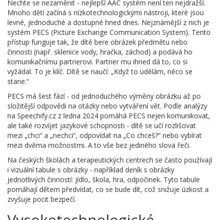
Nechte se nezaměnit - nejlepší AAC systém není ten nejdražší.
Mnoho dětí začíná s nízkotechnologickými nástroji, které jsou
levné, jednoduché a dostupné hned dnes. Nejznámější z nich je
systém PECS (Picture Exchange Communication System). Tento
přístup funguje tak, že dítě bere obrázek předmětu nebo
činnosti (např. sklenice vody, hračka, záchod) a podává ho
komunikačnímu partnerovi. Partner mu ihned dá to, co si
vyžádal. To je klíč. Dítě se naučí: „Když to udělám, něco se
stane.“
PECS má šest fází - od jednoduchého výměny obrázku až po
složitější odpovědi na otázky nebo vytváření vět. Podle analýzy
na Speechify.cz z ledna 2024 pomáhá PECS nejen komunikovat,
ale také rozvíjet jazykové schopnosti - dítě se učí rozlišovat
mezi „chci“ a „nechci“, odpovídat na „Co chceš?“ nebo vybírat
mezi dvěma možnostmi. A to vše bez jediného slova řeči.
Na českých školách a terapeutických centrech se často používají
i vizuální tabule s obrázky - například deník s obrázky
jednotlivých činností: jídlo, škola, hra, odpočinek. Tyto tabule
pomáhají dětem předvídat, co se bude dít, což snižuje úzkost a
zvyšuje pocit bezpečí.
Vysokotechnologické