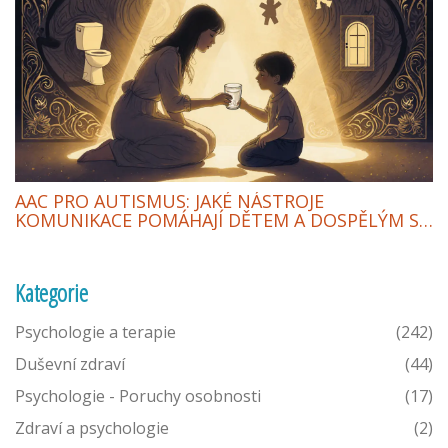
AAC PRO AUTISMUS: JAKÉ NÁSTROJE
KOMUNIKACE POMÁHAJÍ DĚTEM A DOSPĚLÝM S
PAS
Kategorie
Psychologie a terapie
(242)
Duševní zdraví
(44)
Psychologie - Poruchy osobnosti
(17)
Zdraví a psychologie
(2)