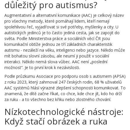
důležitý pro autismus?
Augmentativní a alternativní komunikace (AAC) je celkový název
pro všechny metody, které pomáhají lidem, kteří nemají
spolehlivou řeč, vyjadřovat si své potřeby, myšlenky a city. U
autistických jedinců je to často jediná cesta, jak se zapojit do
světa. Podle Ministerstva práce a sociálních věcí ČR jsou
komunikační obtíže jednou ze tří základních charakteristik
autismu - nezáleží na věku, inteligenci nebo jazyce. Někdo může
mít bohatou slovní zásobu, ale neumí ji použít v sociální
interakci. Někdo nemá slova vůbec. AAC není „poslední
možnost“. Je to první krok k nezávislosti.
Podle průzkumu Asociace pro podporu osob s autismem (APSA)
z roku 2023, který zahrnoval 247 českých rodin, 68 % uživatelů
AAC systémů hlásí výrazné zlepšení schopnosti komunikovat. To
znamená, že dítě začne říkat, co chce, kde chce jít, kdo ho drží
za ruku - a to všechno bez křiku nebo zlostného chování.
Nízkotechnologické nástroje:
Když stačí obrázek a ruka