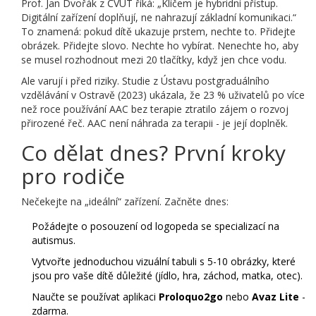
Prof. Jan Dvořák z ČVUT říká: „Klíčem je hybridní přístup.
Digitální zařízení doplňují, ne nahrazují základní komunikaci.“
To znamená: pokud dítě ukazuje prstem, nechte to. Přidejte
obrázek. Přidejte slovo. Nechte ho vybírat. Nenechte ho, aby
se musel rozhodnout mezi 20 tlačítky, když jen chce vodu.
Ale varují i před riziky. Studie z Ústavu postgraduálního
vzdělávání v Ostravě (2023) ukázala, že 23 % uživatelů po více
než roce používání AAC bez terapie ztratilo zájem o rozvoj
přirozené řeč. AAC není náhrada za terapii - je její doplněk.
Co dělat dnes? První kroky
pro rodiče
Nečekejte na „ideální“ zařízení. Začněte dnes:
Požádejte o posouzení od logopeda se specializací na
autismus.
Vytvořte jednoduchou vizuální tabuli s 5-10 obrázky, které
jsou pro vaše dítě důležité (jídlo, hra, záchod, matka, otec).
Naučte se používat aplikaci
Proloquo2go
nebo
Avaz Lite
-
zdarma.