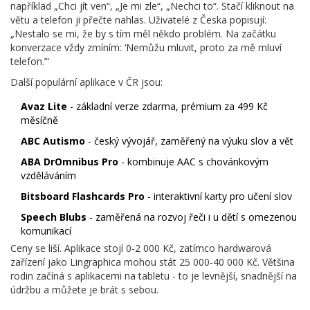
například „Chci jít ven“, „Je mi zle“, „Nechci to“. Stačí kliknout na
větu a telefon ji přečte nahlas. Uživatelé z Česka popisují:
„Nestalo se mi, že by s tím měl někdo problém. Na začátku
konverzace vždy zmíním: ‘Nemůžu mluvit, proto za mě mluví
telefon.’“
Další populární aplikace v ČR jsou:
Avaz Lite
- základní verze zdarma, prémium za 499 Kč
měsíčně
ABC Autismo
- český vývojář, zaměřený na výuku slov a vět
ABA DrOmnibus Pro
- kombinuje AAC s chovánkovým
vzděláváním
Bitsboard Flashcards Pro
- interaktivní karty pro učení slov
Speech Blubs
- zaměřená na rozvoj řeči i u dětí s omezenou
komunikací
Ceny se liší. Aplikace stojí 0-2 000 Kč, zatímco hardwarová
zařízení jako Lingraphica mohou stát 25 000-40 000 Kč. Většina
rodin začíná s aplikacemi na tabletu - to je levnější, snadnější na
údržbu a můžete je brát s sebou.