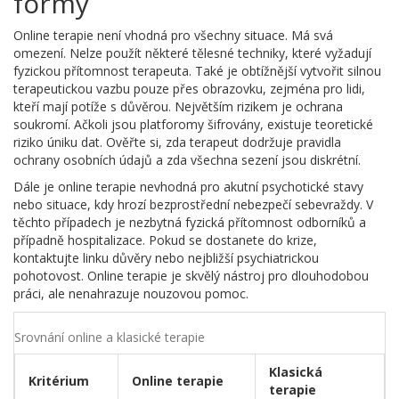
formy
Online terapie není vhodná pro všechny situace. Má svá
omezení. Nelze použít některé tělesné techniky, které vyžadují
fyzickou přítomnost terapeuta. Také je obtížnější vytvořit silnou
terapeutickou vazbu pouze přes obrazovku, zejména pro lidi,
kteří mají potíže s důvěrou. Největším rizikem je ochrana
soukromí. Ačkoli jsou platforomy šifrovány, existuje teoretické
riziko úniku dat. Ověřte si, zda terapeut dodržuje pravidla
ochrany osobních údajů a zda všechna sezení jsou diskrétní.
Dále je online terapie nevhodná pro akutní psychotické stavy
nebo situace, kdy hrozí bezprostřední nebezpečí sebevraždy. V
těchto případech je nezbytná fyzická přítomnost odborníků a
případně hospitalizace. Pokud se dostanete do krize,
kontaktujte linku důvěry nebo nejbližší psychiatrickou
pohotovost. Online terapie je skvělý nástroj pro dlouhodobou
práci, ale nenahrazuje nouzovou pomoc.
Srovnání online a klasické terapie
Klasická
Kritérium
Online terapie
terapie