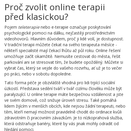
Proč zvolit online terapii
před klasickou?
Pojem
teleterapie
nebo e-terapie označuje poskytování
psychologické pomoci na dálku, nejčastěji prostřednictvím
videohovorů. Hlavním důvodem, proč ji lidé volí, je dostupnost.
V tradiční terapii můžete čekat na svého terapeuta měsíce -
někteří specialisté mají čekací lhůtu až půl roku. Online řešení
umožňuje začít okamžitě. Nemusíte cestovat do města, řešit
parkování ani se stresovat tím, že budete opožděný. Můžete si
vybrat čas, který se vejde do vašeho rozvrhu, ať už je to večer
po práci, nebo v sobotu dopoledne.
Tato forma péče je obzvláště vhodná pro lidi trpící sociální
úzkostí. Představa sedění tváří v tvář cizímu člověku může být
paralyzující. U online terapie máte bezpečnou vzdálenost a jste
ve svém domově, což snižuje úroveň stresu. Také pomáhá
lidem žijícím v menších obcích, kde nejsou žádní terapeuti, nebo
těm, kteří nemají možnost pravidelně chodit do ordinace kvůli
zdravotním či pracovním závazkům. Je to nízkoprahová služba,
která odstraňuje bariéry, které by vás jinak mohly odradit od
hledání pomoci.