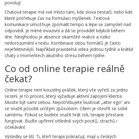
povolují.
Chatová terapie má své místo tam, kde slova nestačí, nebo kde
klient potřebuje čas na formulaci myšlenek. Textová
komunikace umožňuje zpomalit tempo a lépe se zamyslet nad
odpovědí. Je méně invazivní a dá se provádět kdykoli během
dne. Nevýhodou je absence okamžité reakce a riziko
nedorozumění v textu. Kombinace obou formátů je často
nejefektivnější. Například pravidelná videa jednou týdně a krátké
chaty v momentech akutního stresu během týdne.
Co od online terapie reálně
čekat?
Online terapie není kouzelný prášek, který vše vyřeší za jedno
sezení. Je to proces, který vyžaduje aktivní zapojení klienta.
Musíte být sami sebou. Nepotřebujete budovat „alter ego“ ani
se snažit působit určitým způsobem. Cílem je otevřít se sobě
samému. Pokud se budete snažit hrát roli, terapie přestane
fungovat. Buďte upřímní ohledně svých pocitů, strachů i
očekávání.
Výsledky se liší. Ti, kteří terapii pokračují, mají u českých