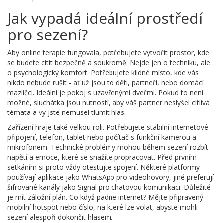
Jak vypadá ideální prostředí
pro sezení?
Aby online terapie fungovala, potřebujete vytvořit prostor, kde
se budete cítit bezpečně a soukromě. Nejde jen o techniku, ale
o psychologický komfort. Potřebujete klidné místo, kde vás
nikdo nebude rušit - ať už jsou to děti, partneři, nebo domácí
mazlíčci. Ideální je pokoj s uzavřenými dveřmi. Pokud to není
možné, sluchátka jsou nutností, aby váš partner neslyšel citlivá
témata a vy jste nemusel tlumit hlas.
Zařízení hraje také velkou roli. Potřebujete stabilní internetové
připojení, telefon, tablet nebo počítač s funkční kamerou a
mikrofonem. Technické problémy mohou během sezení rozbít
napětí a emoce, které se snažíte propracovat. Před prvním
setkáním si proto vždy otestujte spojení. Některé platformy
používají aplikace jako WhatsApp pro videohovory, jiné preferují
šifrované kanály jako Signal pro chatovou komunikaci. Důležité
je mít záložní plán. Co když padne internet? Mějte připravený
mobilní hotspot nebo číslo, na které lze volat, abyste mohli
sezení alespoň dokončit hlasem.