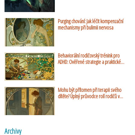
Purging chování: Jak léčit kompenzační
mechanismy při bulimii nervosa
Behaviorální rodičovský trénink pro
ADHD: Ověřené strategie a praktické
návody
Mohu být přítomen při terapii svého
dítěte? Úplný průvodce rolí rodičů v
dětské psychoterapii
Archivy