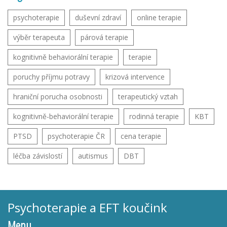
psychoterapie
duševní zdraví
online terapie
výběr terapeuta
párová terapie
kognitivně behaviorální terapie
terapie
poruchy příjmu potravy
krizová intervence
hraniční porucha osobnosti
terapeutický vztah
kognitivně-behaviorální terapie
rodinná terapie
KBT
PTSD
psychoterapie ČR
cena terapie
léčba závislostí
autismus
DBT
Psychoterapie a EFT koučink
Menu