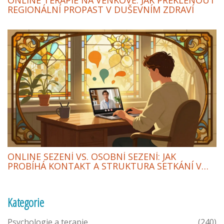
REGIONÁLNÍ PROPAST V DUŠEVNÍM ZDRAVÍ
ONLINE SEZENÍ VS. OSOBNÍ SEZENÍ: JAK
PROBÍHÁ KONTAKT A STRUKTURA SETKÁNÍ V
PSYCHOTERAPII
Kategorie
Psychologie a terapie
(240)