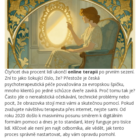
Čtyřicet dva procent lidí ukončí
online terapii
po prvním sezení.
Zní to jako šokující číslo, že? Přestože je česká
psychoterapeutická péče považována za evropskou špičku,
mnoho klientů po jedné schůzce dveře zavírá. Proč tomu tak je?
Často jde o nerealistická očekávání, technické problémy nebo
pocit, že obrazovka stojí mezi vámi a skutečnou pomocí. Pokud
zvažujete návštěvu terapeuta přes internet, nejste sami. Od
roku 2020 došlo k masivnímu posunu směrem k digitálním
formám pomoci a dnes je to standard, který funguje pro tisíce
lidí. Klíčové ale není jen najít odborníka, ale vědět, jak tento
proces správně nastartovat, aby vám opravdu pomohl.