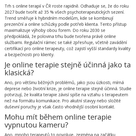
Trh s online terapií v ČR roste rapidně. Odhaduje se, že do roku
2027 bude tvořit až 35 % všech psychoterapeutických sezení.
Trend směřuje k hybridním modelům, kde se kombinují
prezenční a online schůzky podle potřeb klienta. Tento přístup
maximalizuje výhoby obou forem. Do roku 2030 se
předpokládá, že polovina trhu bude tvořena právě online
službami. Regulační rámec se také zpřesňuje, včetně zavádění
certifikací pro online terapeuty, což zajistí vyšší standardy kvality
a bezpečnosti pro klienty.
Je online terapie stejně účinná jako ta
klasická?
Ano, pro většinu běžných problémů, jako jsou úzkosti, mírná
deprese nebo životní krize, je online terapie stejně účinná. Studie
potvrzují, že kvalita terapie závisí spíše na vztahu s terapeutem
než na formátu komunikace. Pro akutní stavyy nebo složité
duševní poruchy je však často vhodnější osobní kontakt.
Mohu mít během online terapie
vypnutou kameru?
Ano, mnoho terapeutů to povoluje, zejména na začátku