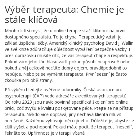
Výběr terapeuta: Chemie je
stále klíčová
Mnoho lidí si myslí, že u online terapie stačí kliknout na první
dostupného specialistu. To je chyba. Terapeutický vztah je
základ úspěchu léčby. Americký klinický psycholog David J. Wallin
ve své knize zdůrazňuje důležitost vytváření bezpečné vazby. I
přes obrazovku musíte cítit, že vás terapeut chápe a respektuje.
Pokud vám jeho tón hlasu vadí, pokud působí neúprosně nebo
pokud z něj celkově necítíte dobrý dojem, pravděpodobně to
nepůjde. Nebojte se vyměnit terapeuta. První sezení je často
zkouška pro obě strany.
Při výběru hledejte ověřené odborníky. Česká asociace pro
psychoterapii (ČAP) vede adresáře akreditovaných terapeutů.
Od roku 2023 jsou navíc povinná specifická školení pro online
práci, což zvyšuje kvalitu poskytované péče. Ptejte se na přístup
terapeuta. Někdo více doptává, jiný nechává klienta mluvit
nerušeně. Každému vyhovuje něco jiného. Důležité je, abyste se
cítili slyšet a pochopeni. Pokud máte pocit, že terapeut "nesedí",
řekněte to. Upřímnost je v terapii vítaná.