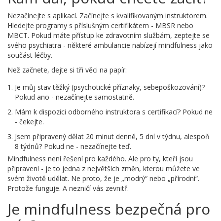
Nezačínejte s aplikací. Začínejte s kvalifikovaným instruktorem.
Hledejte programy s příslušným certifikátem - MBSR nebo
MBCT. Pokud máte přístup ke zdravotním službám, zeptejte se
svého psychiatra - některé ambulancie nabízejí mindfulness jako
součást léčby.
Než začnete, dejte si tři věci na papír:
Je můj stav těžký (psychotické příznaky, sebepoškozování)?
Pokud ano - nezačínejte samostatně.
Mám k dispozici odborného instruktora s certifikací? Pokud ne
- čekejte.
Jsem připravený dělat 20 minut denně, 5 dní v týdnu, alespoň
8 týdnů? Pokud ne - nezačínejte teď.
Mindfulness není řešení pro každého. Ale pro ty, kteří jsou
připravení - je to jedna z největších změn, kterou můžete ve
svém životě udělat. Ne proto, že je „modrý“ nebo „přírodní“.
Protože funguje. A nezničí vás zevnitř.
Je mindfulness bezpečná pro