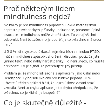
Proč některým lidem
mindfulness nejde?
Ne každý je pro mindfulness připraven. Pokud máte těžkou
depresi s psychotickými příznaky - halucinace, paranoie, úplná
disociace - mindfulness může zhoršit stav. To varují všichni
odborníci. Není to „všechno je dobré“. Je to „všechno má svou
míru“.
U 5-8 % lidí s vysokou úzkostí, zejména těch s minulou PTSD,
může mindfulness způsobit zhoršení - disociaci, pocit, že jste
„mimo tělo“, nebo náhlý nárůst paniky. To není „něco, co musíte
překonat“. To je signál, že potřebujete jiný přístup.
Problém je, že mnoho lidí začíná s aplikacemi jako Calm nebo
Headspace. Ty nejsou školeny pro klinické případy. 30 %
uživatelů těchto aplikací hlásí, že jejich úzkost vlastní praxí
vzrostla. Není to chyba aplikace. Je to chyba předpokladu, že
„všechno, co je klidné, je bezpečné“.
Co je skutečně důležité -