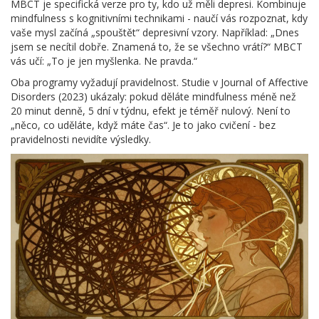
MBCT je specifická verze pro ty, kdo už měli depresi. Kombinuje
mindfulness s kognitivními technikami - naučí vás rozpoznat, kdy
vaše mysl začíná „spouštět“ depresivní vzory. Například: „Dnes
jsem se necítil dobře. Znamená to, že se všechno vrátí?“ MBCT
vás učí: „To je jen myšlenka. Ne pravda.“
Oba programy vyžadují pravidelnost. Studie v Journal of Affective
Disorders (2023) ukázaly: pokud děláte mindfulness méně než
20 minut denně, 5 dní v týdnu, efekt je téměř nulový. Není to
„něco, co uděláte, když máte čas“. Je to jako cvičení - bez
pravidelnosti nevidíte výsledky.