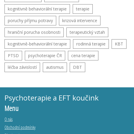
kognitivně behaviorální terapie
terapie
poruchy příjmu potravy
krizová intervence
hraniční porucha osobnosti
terapeutický vztah
kognitivně-behaviorální terapie
rodinná terapie
KBT
PTSD
psychoterapie ČR
cena terapie
léčba závislostí
autismus
DBT
Psychoterapie a EFT koučink
Menu
O nás
Obchodní podmínky