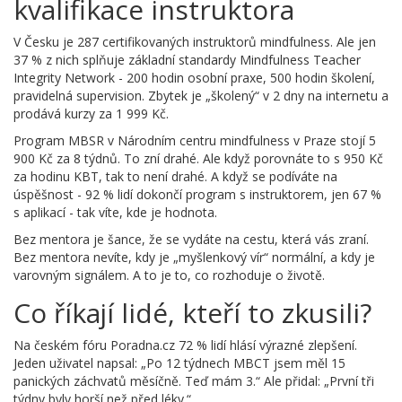
kvalifikace instruktora
V Česku je 287 certifikovaných instruktorů mindfulness. Ale jen
37 % z nich splňuje základní standardy Mindfulness Teacher
Integrity Network - 200 hodin osobní praxe, 500 hodin školení,
pravidelná supervision. Zbytek je „školený“ v 2 dny na internetu a
prodává kurzy za 1 999 Kč.
Program MBSR v Národním centru mindfulness v Praze stojí 5
900 Kč za 8 týdnů. To zní drahé. Ale když porovnáte to s 950 Kč
za hodinu KBT, tak to není drahé. A když se podíváte na
úspěšnost - 92 % lidí dokončí program s instruktorem, jen 67 %
s aplikací - tak víte, kde je hodnota.
Bez mentora je šance, že se vydáte na cestu, která vás zraní.
Bez mentora nevíte, kdy je „myšlenkový vír“ normální, a kdy je
varovným signálem. A to je to, co rozhoduje o životě.
Co říkají lidé, kteří to zkusili?
Na českém fóru Poradna.cz 72 % lidí hlásí výrazné zlepšení.
Jeden uživatel napsal: „Po 12 týdnech MBCT jsem měl 15
panických záchvatů měsíčně. Teď mám 3.“ Ale přidal: „První tři
týdny byly horší než před léky.“