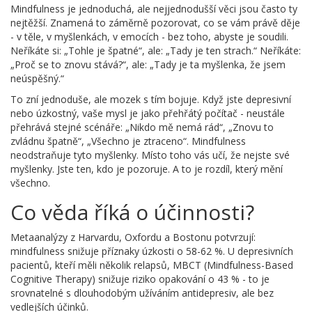
Mindfulness je jednoduchá, ale nejjednodušší věci jsou často ty
nejtěžší. Znamená to záměrně pozorovat, co se vám právě děje
- v těle, v myšlenkách, v emocích - bez toho, abyste je soudili.
Neříkáte si: „Tohle je špatné“, ale: „Tady je ten strach.“ Neříkáte:
„Proč se to znovu stává?“, ale: „Tady je ta myšlenka, že jsem
neúspěšný.“
To zní jednoduše, ale mozek s tím bojuje. Když jste depresivní
nebo úzkostný, vaše mysl je jako přehřátý počítač - neustále
přehrává stejné scénáře: „Nikdo mě nemá rád“, „Znovu to
zvládnu špatně“, „Všechno je ztraceno“. Mindfulness
neodstraňuje tyto myšlenky. Místo toho vás učí, že nejste své
myšlenky. Jste ten, kdo je pozoruje. A to je rozdíl, který mění
všechno.
Co věda říká o účinnosti?
Metaanalýzy z Harvardu, Oxfordu a Bostonu potvrzují:
mindfulness snižuje příznaky úzkosti o 58-62 %. U depresivních
pacientů, kteří měli několik relapsů, MBCT (Mindfulness-Based
Cognitive Therapy) snižuje riziko opakování o 43 % - to je
srovnatelné s dlouhodobým užíváním antidepresiv, ale bez
vedlejších účinků.