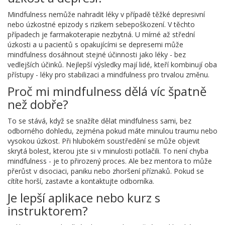
Mindfulness nemůže nahradit léky v případě těžké depresivní
nebo úzkostné epizody s rizikem sebepoškození. V těchto
případech je farmakoterapie nezbytná. U mírné až střední
úzkosti a u pacientů s opakujícími se depresemi může
mindfulness dosáhnout stejné účinnosti jako léky - bez
vedlejších účinků. Nejlepší výsledky mají lidé, kteří kombinují oba
přístupy - léky pro stabilizaci a mindfulness pro trvalou změnu.
Proč mi mindfulness dělá víc špatně
než dobře?
To se stává, když se snažíte dělat mindfulness sami, bez
odborného dohledu, zejména pokud máte minulou traumu nebo
vysokou úzkost. Při hlubokém soustředění se může objevit
skrytá bolest, kterou jste si v minulosti potlačili. To není chyba
mindfulness - je to přirozený proces. Ale bez mentora to může
přerůst v disociaci, paniku nebo zhoršení příznaků. Pokud se
cítíte horší, zastavte a kontaktujte odborníka.
Je lepší aplikace nebo kurz s
instruktorem?