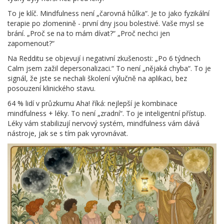
To je klíč. Mindfulness není „čarovná hůlka“. Je to jako fyzikální
terapie po zlomenině - první dny jsou bolestivé. Vaše mysl se
brání. „Proč se na to mám dívat?“ „Proč nechci jen
zapomenout?“
Na Redditu se objevují i negativní zkušenosti: „Po 6 týdnech
Calm jsem zažil depersonalizaci.“ To není „nějaká chyba“. To je
signál, že jste se nechali školení výlučně na aplikaci, bez
posouzení klinického stavu.
64 % lidí v průzkumu Aha! říká: nejlepší je kombinace
mindfulness + léky. To není „zradní“. To je inteligentní přístup.
Léky vám stabilizují nervový systém, mindfulness vám dává
nástroje, jak se s tím pak vyrovnávat.