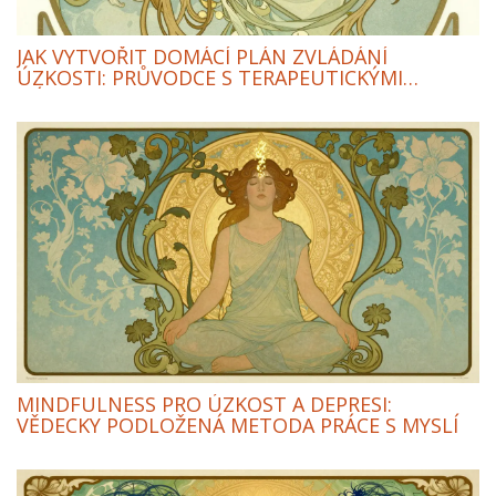
JAK VYTVOŘIT DOMÁCÍ PLÁN ZVLÁDÁNÍ
ÚZKOSTI: PRŮVODCE S TERAPEUTICKÝMI
NÁSTROJI
MINDFULNESS PRO ÚZKOST A DEPRESI:
VĚDECKY PODLOŽENÁ METODA PRÁCE S MYSLÍ