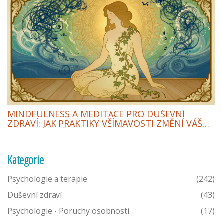
MINDFULNESS A MEDITACE PRO DUŠEVNÍ
ZDRAVÍ: JAK PRAKTIKY VŠÍMAVOSTI ZMĚNÍ VÁŠ
KAŽDODENNÍ ŽIVOT
Kategorie
Psychologie a terapie
(242)
Duševní zdraví
(43)
Psychologie - Poruchy osobnosti
(17)