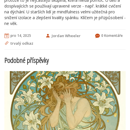
protože to je nejčastější skupina, která hledá pomoc. U dětí a
dospívajících se používají upravené verze - např. krátké cvičení
na dýchání. U starších lidí je mindfulness velmi užitečná pro
snížení izolace a zlepšení kvality spánku. Klíčem je přizpůsobení -
ne věk.
pro 14, 2025
Jordan Wheeler
0 Komentáře
trvalý odkaz
Podobné příspěvky