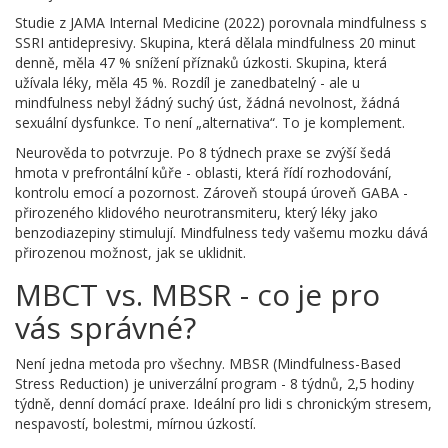
Studie z JAMA Internal Medicine (2022) porovnala mindfulness s
SSRI antidepresivy. Skupina, která dělala mindfulness 20 minut
denně, měla 47 % snížení příznaků úzkosti. Skupina, která
užívala léky, měla 45 %. Rozdíl je zanedbatelný - ale u
mindfulness nebyl žádný suchý úst, žádná nevolnost, žádná
sexuální dysfunkce. To není „alternativa“. To je komplement.
Neurověda to potvrzuje. Po 8 týdnech praxe se zvýší šedá
hmota v prefrontální kůře - oblasti, která řídí rozhodování,
kontrolu emocí a pozornost. Zároveň stoupá úroveň GABA -
přirozeného klidového neurotransmiteru, který léky jako
benzodiazepiny stimulují. Mindfulness tedy vašemu mozku dává
přirozenou možnost, jak se uklidnit.
MBCT vs. MBSR - co je pro
vás správné?
Není jedna metoda pro všechny. MBSR (Mindfulness-Based
Stress Reduction) je univerzální program - 8 týdnů, 2,5 hodiny
týdně, denní domácí praxe. Ideální pro lidi s chronickým stresem,
nespavostí, bolestmi, mírnou úzkostí.