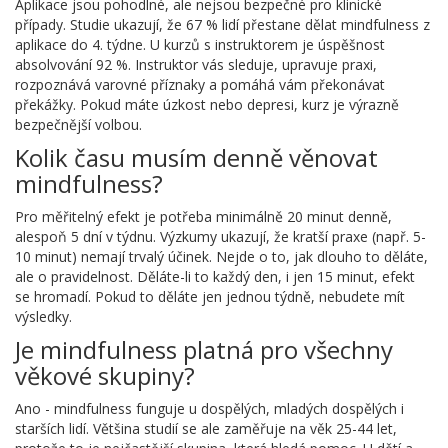
Aplikace jsou pohodlné, ale nejsou bezpečné pro klinické
případy. Studie ukazují, že 67 % lidí přestane dělat mindfulness z
aplikace do 4. týdne. U kurzů s instruktorem je úspěšnost
absolvování 92 %. Instruktor vás sleduje, upravuje praxi,
rozpoznává varovné příznaky a pomáhá vám překonávat
překážky. Pokud máte úzkost nebo depresi, kurz je výrazně
bezpečnější volbou.
Kolik času musím denně věnovat
mindfulness?
Pro měřitelný efekt je potřeba minimálně 20 minut denně,
alespoň 5 dní v týdnu. Výzkumy ukazují, že kratší praxe (např. 5-
10 minut) nemají trvalý účinek. Nejde o to, jak dlouho to děláte,
ale o pravidelnost. Děláte-li to každý den, i jen 15 minut, efekt
se hromadí. Pokud to děláte jen jednou týdně, nebudete mít
výsledky.
Je mindfulness platná pro všechny
věkové skupiny?
Ano - mindfulness funguje u dospělých, mladých dospělých i
starších lidí. Většina studií se ale zaměřuje na věk 25-44 let,