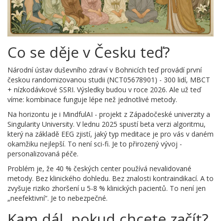
Co se děje v Česku teď?
Národní ústav duševního zdraví v Bohnicích teď provádí první
českou randomizovanou studii (NCT05678901) - 300 lidí, MBCT
+ nízkodávkové SSRI. Výsledky budou v roce 2026. Ale už teď
víme: kombinace funguje lépe než jednotlivé metody.
Na horizontu je i MindfulAI - projekt z Západočeské univerzity a
Singularity University. V lednu 2025 spustí beta verzi algoritmu,
který na základě EEG zjistí, jaký typ meditace je pro vás v daném
okamžiku nejlepší. To není sci-fi. Je to přirozený vývoj -
personalizovaná péče.
Problém je, že 40 % českých center používá nevalidované
metody. Bez klinického dohledu. Bez znalosti kontraindikací. A to
zvyšuje riziko zhoršení u 5-8 % klinických pacientů. To není jen
„neefektivní“. Je to nebezpečné.
Kam dál, pokud chcete začít?