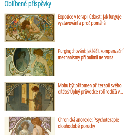
Oblíbené příspěvky
Expozice v terapii úzkosti: Jak funguje
vystavování a proč pomáhá
Purging chování: Jak léčit kompenzační
mechanismy při bulimii nervosa
Mohu být přítomen při terapii svého
dítěte? Úplný průvodce rolí rodičů v
dětské psychoterapii
Chronická anorexie: Psychoterapie
dlouhodobé poruchy