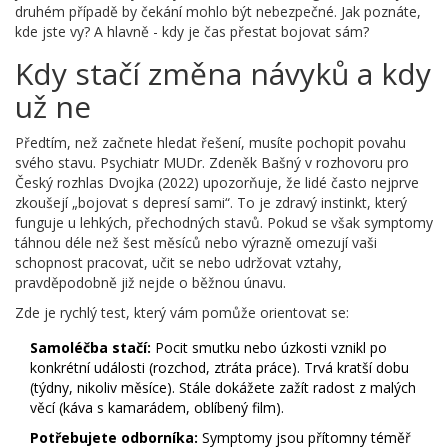
druhém případě by čekání mohlo být nebezpečné. Jak poznáte,
kde jste vy? A hlavně - kdy je čas přestat bojovat sám?
Kdy stačí změna návyků a kdy
už ne
Předtím, než začnete hledat řešení, musíte pochopit povahu
svého stavu. Psychiatr
MUDr. Zdeněk Bašný
v rozhovoru pro
Český rozhlas Dvojka (2022) upozorňuje, že lidé často nejprve
zkoušejí „bojovat s depresí sami“. To je zdravý instinkt, který
funguje u lehkých, přechodných stavů. Pokud se však symptomy
táhnou déle než šest měsíců nebo výrazně omezují vaši
schopnost pracovat, učit se nebo udržovat vztahy,
pravděpodobně již nejde o běžnou únavu.
Zde je rychlý test, který vám pomůže orientovat se:
Samoléčba stačí:
Pocit smutku nebo úzkosti vznikl po
konkrétní události (rozchod, ztráta práce). Trvá kratší dobu
(týdny, nikoliv měsíce). Stále dokážete zažít radost z malých
věcí (káva s kamarádem, oblíbený film).
Potřebujete odborníka:
Symptomy jsou přítomny téměř