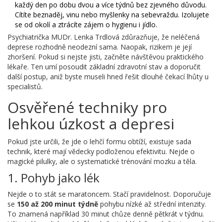
každý den po dobu dvou a více týdnů bez zjevného důvodu.
Cítíte beznaděj, vinu nebo myšlenky na sebevraždu. Izolujete
se od okolí a ztrácíte zájem o hygienu i jídlo.
Psychiatrička
MUDr. Lenka Trdlová
zdůrazňuje, že neléčená
deprese rozhodně neodezní sama. Naopak, rizikem je její
zhoršení. Pokud si nejste jisti, začněte návštěvou praktického
lékaře. Ten umí posoudit základní zdravotní stav a doporučit
další postup, aniž byste museli hned řešit dlouhé čekací lhůty u
specialistů.
Osvěřené techniky pro
lehkou úzkost a depresi
Pokud jste určili, že jde o lehčí formu obtíží, existuje sada
technik, které mají vědecky podloženou efektivitu. Nejde o
magické pilulky, ale o systematické trénování mozku a těla.
1. Pohyb jako lék
Nejde o to stát se maratoncem. Stačí pravidelnost. Doporučuje
se
150 až 200 minut týdně
pohybu nízké až střední intenzity.
To znamená například 30 minut chůze denně pětkrát v týdnu.