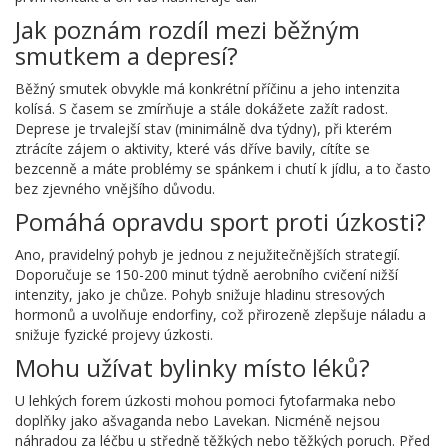
Jak poznám rozdíl mezi běžným
smutkem a depresí?
Běžný smutek obvykle má konkrétní příčinu a jeho intenzita
kolísá. S časem se zmírňuje a stále dokážete zažít radost.
Deprese je trvalejší stav (minimálně dva týdny), při kterém
ztrácíte zájem o aktivity, které vás dříve bavily, cítíte se
bezcenně a máte problémy se spánkem i chutí k jídlu, a to často
bez zjevného vnějšího důvodu.
Pomáhá opravdu sport proti úzkosti?
Ano, pravidelný pohyb je jednou z nejužitečnějších strategií.
Doporučuje se 150-200 minut týdně aerobního cvičení nižší
intenzity, jako je chůze. Pohyb snižuje hladinu stresových
hormonů a uvolňuje endorfiny, což přirozeně zlepšuje náladu a
snižuje fyzické projevy úzkosti.
Mohu užívat bylinky místo léků?
U lehkých forem úzkosti mohou pomoci fytofarmaka nebo
doplňky jako ašvaganda nebo Lavekan. Nicméně nejsou
náhradou za léčbu u středně těžkých nebo těžkých poruch. Před