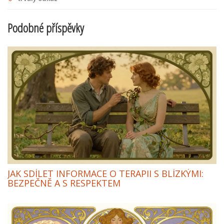
Podobné příspěvky
JAK SDÍLET INFORMACE O TERAPII S BLÍZKÝMI:
BEZPEČNĚ A S RESPEKTEM