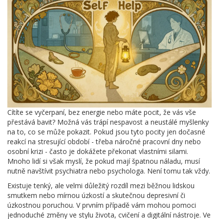
Cítíte se vyčerpaní, bez energie nebo máte pocit, že vás vše
přestává bavit? Možná vás trápí nespavost a neustálé myšlenky
na to, co se může pokazit. Pokud jsou tyto pocity jen dočasné
reakcí na stresující období - třeba náročné pracovní dny nebo
osobní krizi - často je dokážete překonat vlastními silami.
Mnoho lidí si však myslí, že pokud mají špatnou náladu, musí
nutně navštívit psychiatra nebo psychologa. Není tomu tak vždy.
Existuje tenký, ale velmi důležitý rozdíl mezi běžnou lidskou
smutkem nebo mírnou úzkostí a skutečnou depresivní či
úzkostnou poruchou. V prvním případě vám mohou pomoci
jednoduché změny ve stylu života, cvičení a digitální nástroje. Ve