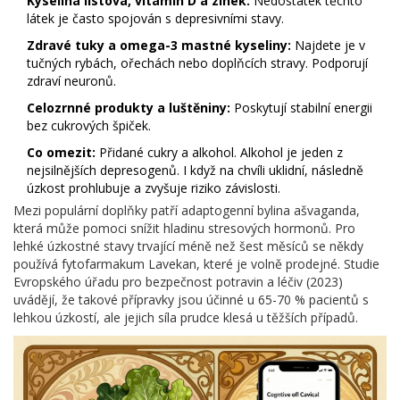
Kyselina listová, vitamin D a zinek:
Nedostatek těchto
látek je často spojován s depresivními stavy.
Zdravé tuky a omega-3 mastné kyseliny:
Najdete je v
tučných rybách, ořechách nebo doplňcích stravy. Podporují
zdraví neuronů.
Celozrnné produkty a luštěniny:
Poskytují stabilní energii
bez cukrových špiček.
Co omezit:
Přidané cukry a alkohol. Alkohol je jeden z
nejsilnějších depresogenů. I když na chvíli uklidní, následně
úzkost prohlubuje a zvyšuje riziko závislosti.
Mezi populární doplňky patří adaptogenní bylina
ašvaganda
,
která může pomoci snížit hladinu stresových hormonů. Pro
lehké úzkostné stavy trvající méně než šest měsíců se někdy
používá fytofarmakum Lavekan, které je volně prodejné. Studie
Evropského úřadu pro bezpečnost potravin a léčiv (2023)
uvádějí, že takové přípravky jsou účinné u 65-70 % pacientů s
lehkou úzkostí, ale jejich síla prudce klesá u těžších případů.