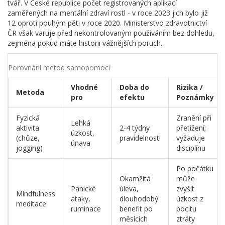
tvář. V České republice počet registrovaných aplikací
zaměřených na mentální zdraví rostl - v roce 2023 jich bylo již
12 oproti pouhým pěti v roce 2020. Ministerstvo zdravotnictví
ČR však varuje před nekontrolovaným používáním bez dohledu,
zejména pokud máte historii vážnějších poruch.
Porovnání metod samopomoci
Vhodné
Doba do
Rizika /
Metoda
pro
efektu
Poznámky
Fyzická
Zranění při
Lehká
aktivita
2-4 týdny
přetížení;
úzkost,
(chůze,
pravidelnosti
vyžaduje
únava
jogging)
disciplínu
Po počátku
Okamžitá
může
Panické
úleva,
zvýšit
Mindfulness
ataky,
dlouhodobý
úzkost z
meditace
ruminace
benefit po
pocitu
měsících
ztráty