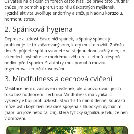
Uživatelé na diskusních fórech často hlásí, že právě tato „nudná“
chůze jim pomohla přerušit spirálu úzkostných myšlenek.
Fyzická aktivita uvolňuje endorfiny a snižuje hladinu kortizolu,
hormonu stresu.
2. Spánková hygiena
Deprese a úzkost často ničí spánek, a špatný spánek je
prohlubuje. Je to začarovaný kruh, který musíte rozbít. Začněte
tím, že půjdete spát a vstanete ve stejnou dobu každý den, i o
víkendech. Vyhněte se modrému světlu ze telefonů alespoň
hodinu před spaním. Stabilní rytmus pomáhá mozku
regenerovat emoční rovnováhu.
3. Mindfulness a dechová cvičení
Meditace není o zastavení myšlenek, ale o pozorování jejich
toku bez hodnocení. Technika
Mindfulness
má vynikající
výsledky v boji proti úzkosti. Stačí 10-15 minut denně. Součástí
může být i kognitivní relaxace spojená s hlubokým dýcháním
(např. při józe nebo tai chi), která fyzicky signalizuje tělu, že není
v ohrožení.