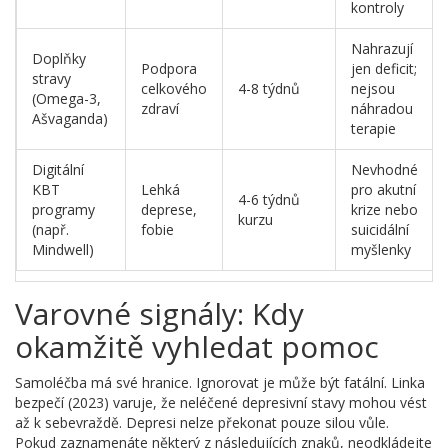
kontroly
Nahrazují
Doplňky
Podpora
jen deficit;
stravy
celkového
4-8 týdnů
nejsou
(Omega-3,
zdraví
náhradou
Ašvaganda)
terapie
Digitální
Nevhodné
KBT
Lehká
pro akutní
4-6 týdnů
programy
deprese,
krize nebo
kurzu
(např.
fobie
suicidální
Mindwell)
myšlenky
Varovné signály: Kdy
okamžitě vyhledat pomoc
Samoléčba má své hranice. Ignorovat je může být fatální. Linka
bezpečí (2023) varuje, že neléčené depresivní stavy mohou vést
až k sebevraždě. Depresi nelze překonat pouze silou vůle.
Pokud zaznamenáte některý z následujících znaků, neodkládejte