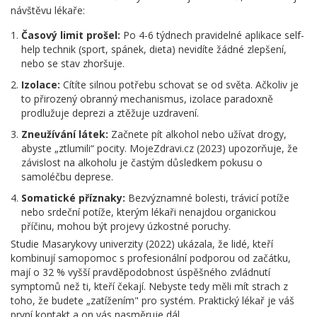
návštěvu lékaře:
Časový limit prošel:
Po 4-6 týdnech pravidelné aplikace self-
help technik (sport, spánek, dieta) nevidíte žádné zlepšení,
nebo se stav zhoršuje.
Izolace:
Cítíte silnou potřebu schovat se od světa. Ačkoliv je
to přirozený obranný mechanismus, izolace paradoxně
prodlužuje deprezi a ztěžuje uzdravení.
Zneužívání látek:
Začnete pít alkohol nebo užívat drogy,
abyste „ztlumili“ pocity. MojeZdravi.cz (2023) upozorňuje, že
závislost na alkoholu je častým důsledkem pokusu o
samoléčbu deprese.
Somatické příznaky:
Bezvýznamné bolesti, trávicí potíže
nebo srdeční potíže, kterým lékaři nenajdou organickou
příčinu, mohou být projevy úzkostné poruchy.
Studie Masarykovy univerzity (2022) ukázala, že lidé, kteří
kombinují samopomoc s profesionální podporou od začátku,
mají o 32 % vyšší pravděpodobnost úspěšného zvládnutí
symptomů než ti, kteří čekají. Nebyste tedy měli mít strach z
toho, že budete „zatížením" pro systém. Praktický lékař je váš
první kontakt a on vás nasměruje dál.