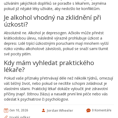
užíváním jakýchkoli doplňků se poraďte s lékařem, zejména
pokud již nějaké léky užíváte, aby nedošlo ke konfliktům.
Je alkohol vhodný na zklidnění při
úzkosti?
Absolutně ne. Alkohol je depresogen. Ačkoliv může přinést
krátkodobou úlevu, následně výrazně prohlubuje úzkost a
depresi. Lidé trpící úzkostnými poruchami mají mnohem vyšší
riziko vzniku alkoholové závislosti, pokud se snaží sami tlumit
své pocity pitím.
Kdy mám vyhledat praktického
lékaře?
Pokud vaše příznaky přetrvávají déle než několik týdnů, omezují
váš běžný život, nebo pokud se necítíte schopni zvládnout je
vlastními silami. Praktický lékař dokáže vyloučit jiné zdravotní
příčiny (např. štítnou žlázu) a nasadit první linii péče nebo vás
odeslat k psychiatrovi či psychologovi.
čen 10, 2026
Jordan Wheeler
0 Komentáře
trvalý odkaz