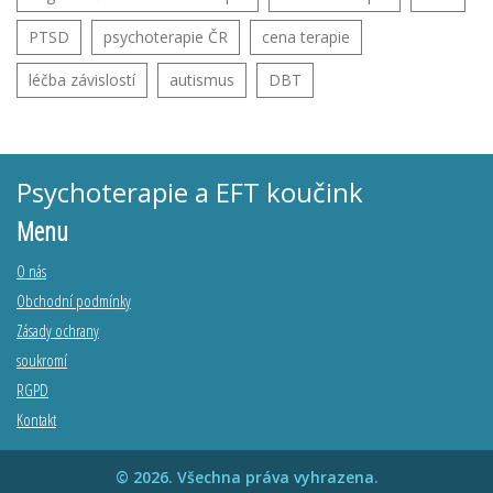
PTSD
psychoterapie ČR
cena terapie
léčba závislostí
autismus
DBT
Psychoterapie a EFT koučink
Menu
O nás
Obchodní podmínky
Zásady ochrany
soukromí
RGPD
Kontakt
© 2026. Všechna práva vyhrazena.