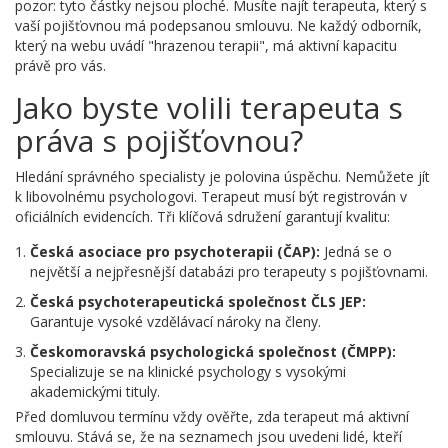
pozor: tyto částky nejsou ploché. Musíte najít terapeuta, který s
vaší pojišťovnou má podepsanou smlouvu. Ne každý odborník,
který na webu uvádí "hrazenou terapii", má aktivní kapacitu
právě pro vás.
Jako byste volili terapeuta s
práva s pojišťovnou?
Hledání správného specialisty je polovina úspěchu. Nemůžete jít
k libovolnému psychologovi. Terapeut musí být registrován v
oficiálních evidencích. Tři klíčová sdružení garantují kvalitu:
Česká asociace pro psychoterapii (ČAP):
Jedná se o
největší a nejpřesnější databázi pro terapeuty s pojišťovnami.
Česká psychoterapeutická společnost ČLS JEP:
Garantuje vysoké vzdělávací nároky na členy.
Českomoravská psychologická společnost (ČMPP):
Specializuje se na klinické psychology s vysokými
akademickými tituly.
Před domluvou termínu vždy ověřte, zda terapeut má aktivní
smlouvu. Stává se, že na seznamech jsou uvedeni lidé, kteří