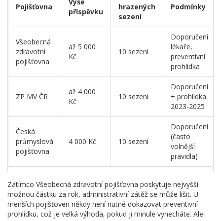
Výše
Pojišťovna
hrazených
Podmínky
příspěvku
sezení
Doporučení
Všeobecná
až 5 000
lékaře,
zdravotní
10 sezení
Kč
preventivní
pojišťovna
prohlídka
Doporučení
až 4 000
ZP MV ČR
10 sezení
+ prohlídka
Kč
2023-2025
Doporučení
Česká
(často
průmyslová
4 000 Kč
10 sezení
volnější
pojišťovna
pravidla)
Zatímco
Všeobecná zdravotní pojišťovna
poskytuje nejvyšší
možnou částku za rok
, administrativní zátěž se může lišit. U
menších pojišťoven někdy není nutné dokazovat preventivní
prohlídku, což je velká výhoda, pokud ji minule vynecháte. Ale