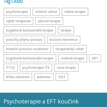
Tag Cloud
psychoterapie
duševní zdraví
online terapie
výběr terapeuta
párová terapie
kognitivně behaviorální terapie
terapie
poruchy příjmu potravy
krizová intervence
hraniční porucha osobnosti
terapeutický vztah
kognitivně-behaviorální terapie
rodinná terapie
KBT
PTSD
psychoterapie ČR
cena terapie
léčba závislostí
autismus
DBT
Psychoterapie a EFT koučink