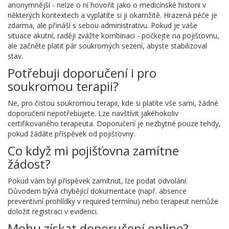
anonymnější - nelze o ní hovořit jako o medicínské historii v
některých kontextech a vyplatíte si ji okamžitě. Hrazená péče je
zdarma, ale přináší s sebou administrativu. Pokud je vaše
situace akutní, raději zvážte kombinaci - počkejte na pojišťovnu,
ale začněte platit pár soukromých sezení, abyste stabilizoval
stav.
Potřebuji doporučení i pro
soukromou terapii?
Ne, pro čistou soukromou terapii, kde si platíte vše sami, žádné
doporučení nepotřebujete. Lze navštívit jakéhokoliv
certifikovaného terapeuta. Doporučení je nezbytné pouze tehdy,
pokud žádáte příspěvek od pojišťovny.
Co když mi pojišťovna zamítne
žádost?
Pokud vám byl příspěvek zamítnut, lze podat odvolání.
Důvodem bývá chybějící dokumentace (např. absence
preventivní prohlídky v required termínu) nebo terapeut nemůže
doložit registraci v evidenci.
Mohu získat doporučení online?