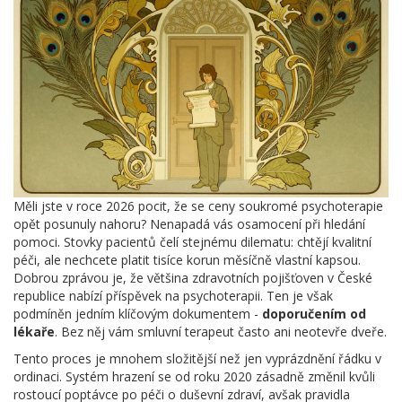
Měli jste v roce 2026 pocit, že se ceny soukromé psychoterapie
opět posunuly nahoru? Nenapadá vás osamocení při hledání
pomoci. Stovky pacientů čelí stejnému dilematu: chtějí kvalitní
péči, ale nechcete platit tisíce korun měsíčně vlastní kapsou.
Dobrou zprávou je, že většina zdravotních pojišťoven v České
republice nabízí příspěvek na psychoterapii. Ten je však
podmíněn jedním klíčovým dokumentem -
doporučením od
lékaře
. Bez něj vám smluvní terapeut často ani neotevře dveře.
Tento proces je mnohem složitější než jen vyprázdnění řádku v
ordinaci. Systém hrazení se od roku 2020 zásadně změnil kvůli
rostoucí poptávce po péči o duševní zdraví, avšak pravidla