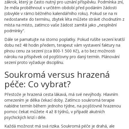
zákrok, který je často nutný pro uznání příspěvku
. Podmínka zní,
že měla proběhnout v určitém období před podáním žádosti
(obvykle v rámci běžného kalendářního roku). Pokud se na ni
nedostanete do termínu, zbytek léta můžete strávit chodnutím z
místa na místo, zatímco vaše žádost zamítá jako „nesplnění
podmínky".
Dále se pamatujte na storno poplatky. Pokud rušíte sezení kratší
dobu než 48 hodin předem, terapeut vám vystavení faktury na
plnou cenu za sezení (cca 800-1 500 Kč), a to bez možnosti
nároku na příspěvek od pojišťovny pro daný termín. Plánování
sezení proto vyžaduje disciplínu.
Soukromá versus hrazená
péče: Co vybrat?
Přestože je hrazená cesta lákavá, má své nevýhody. Hlavním
omezením je délka čekací doby. Zatímco soukromá terapie
nabídne termín během jednoho týdne, na pojišťovně hrazenou
pomoc čekat můžete 4 až 8 týdnů, v případě akutních
psychických krizí i déle.
Každá možnost má svá rizika. Soukromá péče je drahá, ale