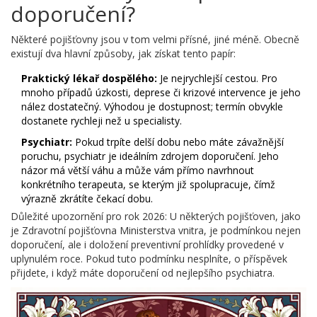
doporučení?
Některé pojišťovny jsou v tom velmi přísné, jiné méně. Obecně
existují dva hlavní způsoby, jak získat tento papír:
Praktický lékař dospělého:
Je nejrychlejší cestou. Pro
mnoho případů úzkosti, deprese či krizové intervence je jeho
nález dostatečný. Výhodou je dostupnost; termín obvykle
dostanete rychleji než u specialisty.
Psychiatr:
Pokud trpíte delší dobu nebo máte závažnější
poruchu, psychiatr je ideálním zdrojem doporučení. Jeho
názor má větší váhu a může vám přímo navrhnout
konkrétního terapeuta, se kterým již spolupracuje, čímž
výrazně zkrátíte čekací dobu.
Důležité upozornění pro rok 2026: U některých pojišťoven, jako
je Zdravotní pojišťovna Ministerstva vnitra, je podmínkou nejen
doporučení, ale i doložení preventivní prohlídky provedené v
uplynulém roce. Pokud tuto podmínku nesplníte, o příspěvek
přijdete, i když máte doporučení od nejlepšího psychiatra.