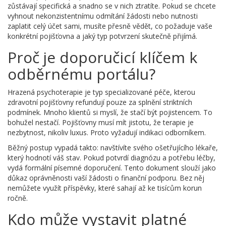
zůstávají specifická a snadno se v nich ztratíte. Pokud se chcete
vyhnout nekonzistentnímu odmítání žádosti nebo nutnosti
zaplatit celý účet sami, musíte přesně vědět, co požaduje vaše
konkrétní pojišťovna a jaký typ potvrzení skutečně přijímá.
Proč je doporučicí klíčem k
odběrnému portálu?
Hrazená psychoterapie
je
typ specializované péče, kterou
zdravotní pojišťovny refundují pouze za splnění striktních
podmínek
.
Mnoho klientů si myslí, že stačí být pojistencem. To
bohužel nestačí. Pojišťovny musí mít jistotu, že terapie je
nezbytnost, nikoliv luxus. Proto vyžadují indikaci odborníkem.
Běžný postup vypadá takto: navštívíte svého ošetřujícího lékaře,
který hodnotí váš stav. Pokud potvrdí diagnózu a potřebu léčby,
vydá formální písemné doporučení. Tento dokument slouží jako
důkaz oprávněnosti vaší žádosti o finanční podporu. Bez něj
nemůžete využít příspěvky, které sahají až ke tisícům korun
ročně.
Kdo může vystavit platné