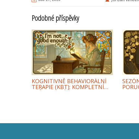
Podobné příspěvky
KOGNITIVNĚ BEHAVIORÁLNÍ
SEZÓN
TERAPIE (KBT): KOMPLETNÍ
PORUC
PRŮVODCE ÚČINNOU
PSYCH
METODOU LÉČBY
ZIMNÍ
NÁLA