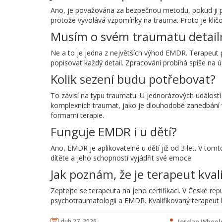
Ano, je považována za bezpečnou metodu, pokud ji pr
protože vyvolává vzpomínky na trauma. Proto je klíčová 
Musím o svém traumatu detail
Ne a to je jedna z největších výhod EMDR. Terapeut p
popisovat každý detail. Zpracování probíhá spíše na ú
Kolik sezení budu potřebovat?
To závisí na typu traumatu. U jednorázových událostí 
komplexních traumat, jako je dlouhodobé zanedbání 
formami terapie.
Funguje EMDR i u dětí?
Ano, EMDR je aplikovatelné u dětí již od 3 let. V tom
dítěte a jeho schopnosti vyjádřit své emoce.
Jak poznám, že je terapeut kval
Zeptejte se terapeuta na jeho certifikaci. V České re
psychotraumatologii a EMDR. Kvalifikovaný terapeut b
dub 27, 2026
Jordan Wheel