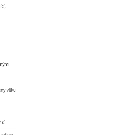
cí,
inými
eny věku
zí.
ý odkaz