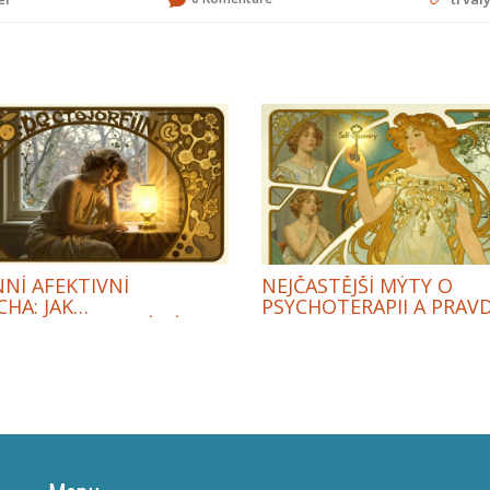
NÍ AFEKTIVNÍ
NEJČASTĚJŠÍ MÝTY O
HA: JAK
PSYCHOTERAPII A PRAVD
OTERAPIE POMÁHÁ S
KTEROU POTVRZUJE
 DEPRESÍ A ZMĚNAMI
PSYCHOLOGIE
DY