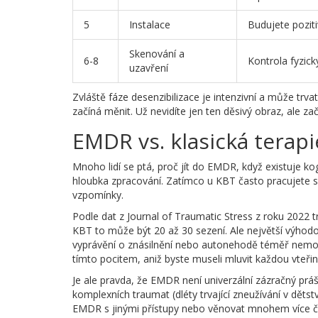
5
Instalace
Budujete poziti
Skenování a
6-8
Kontrola fyzick
uzavření
Zvláště fáze desenzibilizace je intenzivní a může trv
začíná měnit. Už nevidíte jen ten děsivý obraz, ale zač
EMDR vs. klasická terapie
Mnoho lidí se ptá, proč jít do EMDR, když existuje
kog
hloubka zpracování. Zatímco u KBT často pracujete 
vzpomínky.
Podle dat z Journal of Traumatic Stress z roku 2022
KBT to může být 20 až 30 sezení. Ale největší výhodo
vyprávění o znásilnění nebo autonehodě téměř nemož
tímto pocitem, aniž byste museli mluvit každou vteřin
Je ale pravda, že EMDR není univerzální zázračný pr
komplexních traumat (dléty trvající zneužívání v děts
EMDR s jinými přístupy nebo věnovat mnohem více času