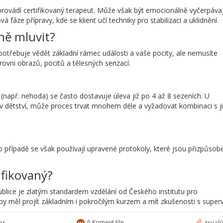
ovádí certifikovaný terapeut. Může však být emocionálně vyčerpávají
fáze přípravy, kde se klient učí techniky pro stabilizaci a uklidnění.
ně mluvit?
otřebuje vědět základní rámec události a vaše pocity, ale nemusíte
rovni obrazů, pocitů a tělesných senzací.
(např. nehoda) se často dostavuje úleva již po 4 až 8 sezeních. U
v dětství, může proces trvat mnohem déle a vyžadovat kombinaci s j
to případě se však používají upravené protokoly, které jsou přizpůsob
ifikovaný?
publice je zlatým standardem vzdělání od Českého institutu pro
y měl projít základním i pokročilým kurzem a mít zkušenosti s supervi
er
0 Komentáře
trval