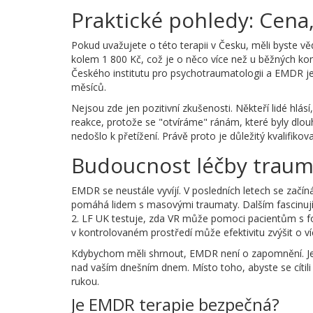
Praktické pohledy: Cena,
Pokud uvažujete o této terapii v Česku, měli byste vě
kolem 1 800 Kč, což je o něco více než u běžných kon
Českého institutu pro psychotraumatologii a EMDR
je
měsíců.
Nejsou zde jen pozitivní zkušenosti. Někteří lidé hlás
reakce, protože se "otvíráme" ránám, které byly dlouh
nedošlo k přetížení. Právě proto je důležitý kvalifikov
Budoucnost léčby traum
EMDR se neustále vyvíjí. V posledních letech se začí
pomáhá lidem s masovými traumaty. Dalším fascinujíc
2. LF UK testuje, zda VR může pomoci pacientům s fob
v kontrolovaném prostředí může efektivitu zvýšit o v
Kdybychom měli shrnout, EMDR není o zapomnění. Je 
nad vaším dnešním dnem. Místo toho, abyste se cítili 
rukou.
Je EMDR terapie bezpečná?