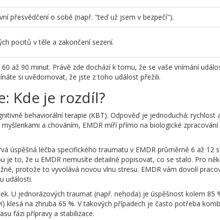
vní přesvědčení o sobě (např. "teď už jsem v bezpečí").
ých pocitů v těle a zakončení sezení.
at 60 až 90 minut. Právě zde dochází k tomu, že se vaše vnímání událos
ínáte si uvědomovat, že jste z toho událost přežili.
: Kde je rozdíl?
nitivně behaviorální terapie (KBT)
. Odpověď je jednoduchá: rychlost 
s myšlenkami a chováním, EMDR míří přímo na biologické zpracování
 trvá úspěšná léčba specifického traumatu v EMDR průměrně 6 až 12 s
u je to, že u EMDR nemusíte detailně popisovat, co se stalo. Pro ně
né, protože to vyvolává novou vlnu stresu. EMDR vám dovolí pracov
u události.
ášek. U jednorázových traumat (např. nehoda) je úspěšnost kolem 85 %
tví) klesá na zhruba 65 %. V takových případech je často potřeba kom
 fázi přípravy a stabilizace.