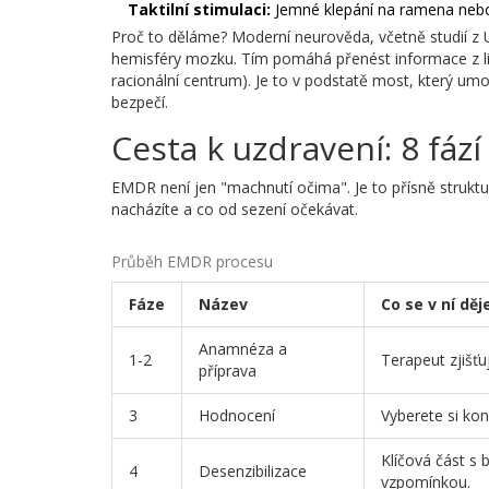
Taktilní stimulaci:
Jemné klepání na ramena nebo
Proč to děláme? Moderní neurověda, včetně studií z Un
hemisféry mozku. Tím pomáhá přenést informace z
racionální centrum). Je to v podstatě most, který 
bezpečí.
Cesta k uzdravení: 8 fází
EMDR není jen "machnutí očima". Je to přísně struktu
nacházíte a co od sezení očekávat.
Průběh EMDR procesu
Fáze
Název
Co se v ní děj
Anamnéza a
1-2
Terapeut zjišťuj
příprava
3
Hodnocení
Vyberete si ko
Klíčová část s b
4
Desenzibilizace
vzpomínkou.