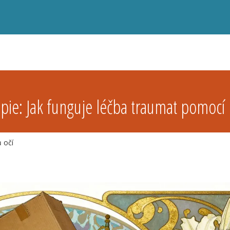
ie: Jak funguje léčba traumat pomocí
 očí