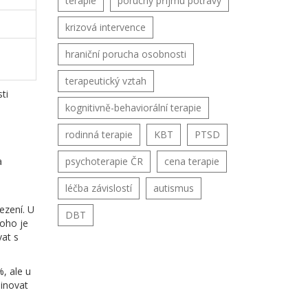
terapie
poruchy příjmu potravy
krizová intervence
hraniční porucha osobnosti
terapeutický vztah
ti
kognitivně-behaviorální terapie
rodinná terapie
KBT
PTSD
a
psychoterapie ČR
cena terapie
léčba závislostí
autismus
ezení. U
DBT
koho je
at s
, ale u
binovat