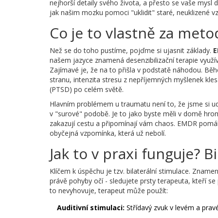
nejhorší detaily svého života, a přesto se vaše mysl 
jak našim mozku pomoci "uklidit" staré, neuklizené v
Co je to vlastně za meto
Než se do toho pustíme, pojďme si ujasnit základy.
E
našem jazyce znamená desenzibilizační terapie využív
Zajímavé je, že na to přišla v podstatě náhodou. Běhe
stranu, intenzita stresu z nepříjemných myšlenek kl
(PTSD)
po celém světě.
Hlavním problémem u traumatu není to, že jsme si ud
v "surové" podobě. Je to jako byste měli v domě hrom
zakazují cestu a připomínají vám chaos. EMDR pomáhá 
obyčejná vzpomínka, která už nebolí.
Jak to v praxi funguje? B
Klíčem k úspěchu je tzv. bilaterální stimulace. Znamen
právě pohyby očí - sledujete prsty terapeuta, kteří s
to nevyhovuje, terapeut může použít:
Auditivní stimulaci:
Střídavý zvuk v levém a prav