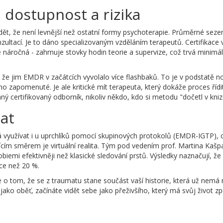
 dostupnost a rizika
dět, že není levnější než ostatní formy psychoterapie. Průměrné sezen
zultací. Je to dáno specializovaným vzděláním terapeutů. Certifikace 
 náročná - zahrnuje stovky hodin teorie a supervize, což trvá minimá
í, že jim EMDR v začátcích vyvolalo více flashbaků. To je v podstatě n
o zapomenuté. Je ale kritické mít terapeuta, který dokáže proces řídi
aný certifikovaný odborník, nikoliv někdo, kdo si metodu "dočetl v kniz
at
ná využívat i u uprchlíků pomocí skupinových protokolů (EMDR-IGTP), 
ím směrem je virtuální realita. Tým pod vedením prof. Martina Kašp
iemi efektivněji než klasické sledování prstů. Výsledky naznačují, že
íce než 20 %.
o tom, že se z traumatu stane součást vaší historie, která už nemá
jako oběť, začínáte vidět sebe jako přeživšího, který má svůj život zp