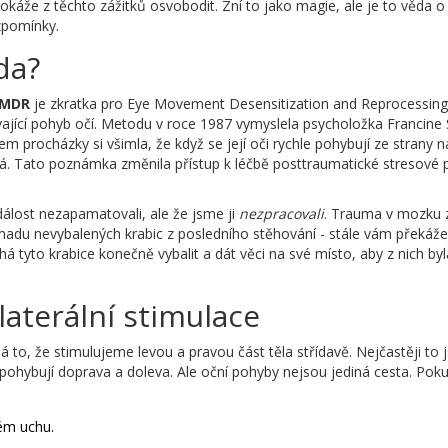
dokáže z těchto zážitků osvobodit. Zní to jako magie, ale je to věda o
zpomínky.
da?
MDR
je
zkratka pro Eye Movement Desensitization and Reprocessing
ající pohyb očí
.
Metodu v roce 1987 vymyslela psycholožka
Francine 
m procházky si všimla, že když se její oči rychle pohybují ze strany n
esá. Tato poznámka změnila přístup k léčbě
posttraumatické stresové 
álost nezapamatovali, ale že jsme ji
nezpracovali
. Trauma v mozku 
adu nevybalených krabic z posledního stěhování - stále vám překážej
tyto krabice konečně vybalit a dát věci na své místo, aby z nich byl
ilaterální stimulace
á to, že stimulujeme levou a pravou část těla střídavě. Nejčastěji to 
e pohybují doprava a doleva. Ale oční pohyby nejsou jediná cesta. Po
ém uchu.