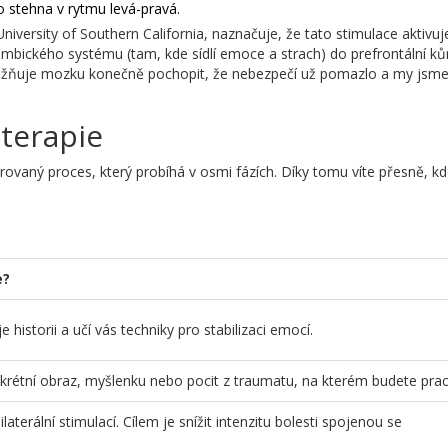
 stehna v rytmu levá-pravá.
iversity of Southern California, naznačuje, že tato stimulace aktivu
limbického systému
(tam, kde sídlí emoce a strach) do
prefrontální ků
umožňuje mozku konečně pochopit, že nebezpečí už pomazlo a my jsme
 terapie
rovaný proces, který probíhá v osmi fázích. Díky tomu víte přesně, kd
e?
e historii a učí vás techniky pro stabilizaci emocí.
nkrétní obraz, myšlenku nebo pocit z traumatu, na kterém budete prac
ilaterální stimulací. Cílem je snížit intenzitu bolesti spojenou se