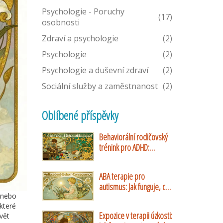
Psychologie - Poruchy
(17)
osobnosti
Zdraví a psychologie
(2)
Psychologie
(2)
Psychologie a duševní zdraví
(2)
Sociální služby a zaměstnanost
(2)
Oblíbené příspěvky
Behaviorální rodičovský
trénink pro ADHD:
Ověřené strategie a
praktické návody
ABA terapie pro
autismus: Jak funguje, co
p nebo
přináší a jaké jsou její
 které
limity
Expozice v terapii úzkosti:
vět