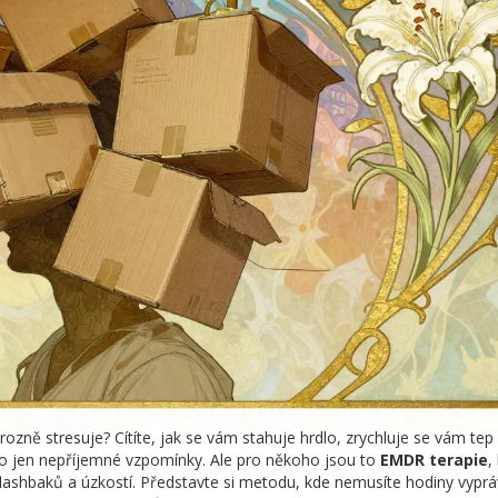
 hrozně stresuje? Cítíte, jak se vám stahuje hrdlo, zrychluje se vám te
u to jen nepříjemné vzpomínky. Ale pro někoho jsou to
EMDR terapie
,
ashbaků a úzkostí. Představte si metodu, kde nemusíte hodiny vyprá