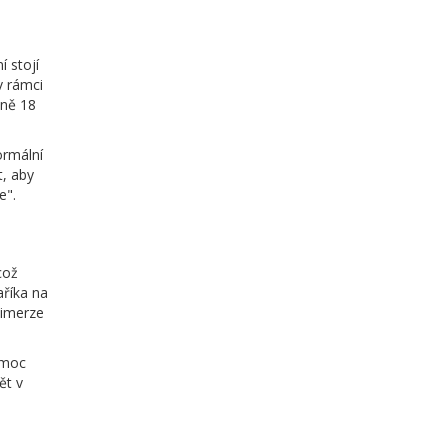
í stojí
v rámci
lně 18
ormální
t, aby
e".
což
aříka na
 imerze
 moc
ět v