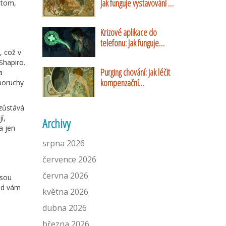
Jak funguje vystavování a
 tom,
proč pomáhá
Krizové aplikace do
telefonu: Jak funguje
, což v
Záchranka a systém Cell
Shapiro
.
Broadcast
Purging chování: Jak léčit
a
kompenzační
poruchy
mechanismy při bulimii
nervosa
zůstává
í,
Archivy
a jen
srpna 2026
července 2026
června 2026
jsou
kud vám
května 2026
dubna 2026
března 2026