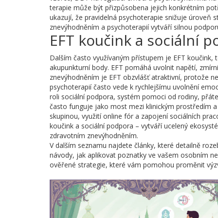
terapie může být přizpůsobena jejich konkrétním potř
ukazují, že pravidelná psychoterapie snižuje úroveň 
znevýhodněním a psychoterapií vytváří silnou podpor
EFT koučink a sociální 
Dalším často využívaným přístupem je
EFT koučink
,
akupunkturní body
. EFT pomáhá uvolnit napětí, zmírn
znevýhodněním je EFT obzvlášť atraktivní, protože n
psychoterapií často vede k rychlejšímu uvolnění emoc
roli
sociální podpora
,
systém pomoci od rodiny, přátel,
často funguje jako most mezi klinickým prostředím a
skupinou, využití online fór a zapojení sociálních pr
koučink a sociální podpora – vytváří ucelený ekosysté
zdravotním znevýhodněním.
V dalším seznamu najdete články, které detailně rozebír
návody, jak aplikovat poznatky ve vašem osobním nebo 
ověřené strategie, které vám pomohou proměnit výzvy