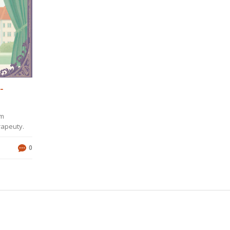
-
ím
rapeuty.
0