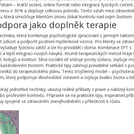
ebám – kratší sezení, online formát nebo integrace fyzických cvičení.
stresu o 30 % a zlepšuje celkovou pohodu. Tento vztah mezi zdravotn
u, která umožňuje klientům znovu získat kontrolu nad svým životem.
podpora jako doplněk terapie
technika, která kombinuje psychologické zpracování s jemným taktem
it úzkost a podpořit pozitivní myšlenkové vzorce. Pro klienty se zdra
evyžaduje fyzickou zátěž a lze ho provádět i doma. Kombinace EFT s
í a lepší integraci nových návyků. Kromě terapeutických metod hraje 
 kolegů a institucí
. Silná sociální síť snižuje pocity izolace, zvyšuje m
 každodenním životem. Praktické tipy zahrnují pravidelné setkání s p
acovníků do terapeutického plánu. Tento trojčlenný model – psychotera
m, který podporuje dlouhodobé zotavení a zvyšuje kvalitu života u lid
ají jednotlivé techniky, ukazují reálné příklady z praxe a nabízejí kon
profesním kontextu. Připravte se na praktické tipy, inspirativní pří
 spojené se zdravotním znevýhodněním v příležitosti k růstu.