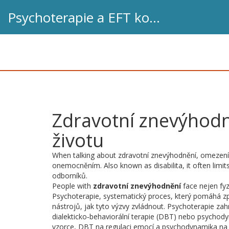
Psychoterapie a EFT koučink
Zdravotní znevýhodně
životu
When talking about
zdravotní znevýhodnění
,
omezení
onemocněním
. Also known as
disabilita
, it often lim
odborníků.
People with
zdravotní znevýhodnění
face nejen fyzi
Psychoterapie
,
systematický proces, který pomáhá zp
nástrojů, jak tyto výzvy zvládnout. Psychoterapie zah
dialekticko‑behaviorální terapie (DBT) nebo psychod
vzorce, DBT na regulaci emocí a psychodynamika na