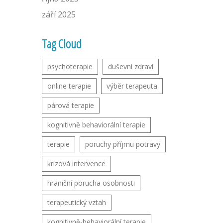
září 2025
Tag Cloud
psychoterapie
duševní zdraví
online terapie
výběr terapeuta
párová terapie
kognitivně behaviorální terapie
terapie
poruchy příjmu potravy
krizová intervence
hraniční porucha osobnosti
terapeutický vztah
kognitivně-behaviorální terapie