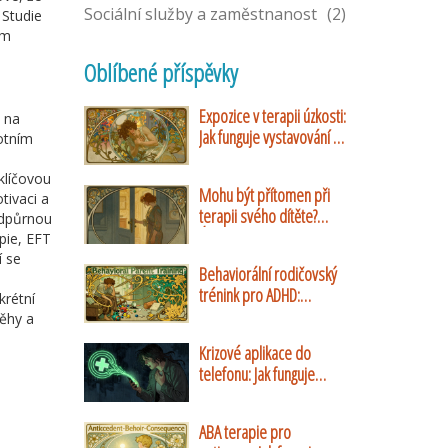
Sociální služby a zaměstnanost
(2)
 Studie
ím
Oblíbené příspěvky
Expozice v terapii úzkosti:
 na
Jak funguje vystavování a
votním
proč pomáhá
klíčovou
Mohu být přítomen při
otivaci a
terapii svého dítěte?
odpůrnou
Úplný průvodce rolí
pie, EFT
rodičů v dětské
í se
Behaviorální rodičovský
psychoterapii
trénink pro ADHD:
krétní
Ověřené strategie a
běhy a
praktické návody
Krizové aplikace do
telefonu: Jak funguje
Záchranka a systém Cell
Broadcast
ABA terapie pro