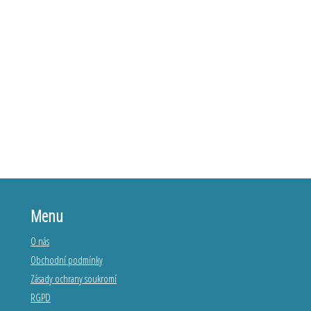
Menu
O nás
Obchodní podmínky
Zásady ochrany soukromí
RGPD