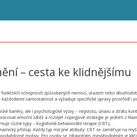
ní – cesta ke klidnějšímu
 funkčních schopností způsobených nemocí, úrazem nebo dlouhod
its každodenní samostatnost a vyžaduje specifické úpravy prostředí i 
cké bariéry, ale i psychologické výzvy – nejistotu, únavu a ztrátu kont
racovat emoční zátěž a rozvíjet copingové strategie
je jedním z hlav
rnuje různé typy – kognitivně‑behaviorální terapie (CBT),
ynamický přístup. Každý typ má jiné atributy: CBT se zaměřuje na my
 podvědomé motivy. Pro osoby se zdravotním znevýhodněním je klíč