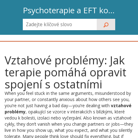
Psychoterapie a EFT koučink
Vztahové problémy: Jak
terapie pomáhá opravit
spojení s ostatními
When you feel stuck in the same arguments, misunderstood by
your partner, or constantly anxious about how others see you,
you’re not just having a bad day—you’re dealing with
vztahové
problémy
,
opakující se vzorce v interakcích s blízkými, které
vedou k bolesti, izolaci nebo vyčerpání
. Also known as
vztahové
cykly
, they don’t vanish when you change partners or jobs—they
live in how you show up, what you expect, and what you silently
tolerate.
Many people think love should fix everything, but if