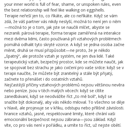
your inner world is full of fear, shame, or unspoken rules, even
the best relationship will feel like walking on eggshells.
Terapie neřeší jen to, co říkáte, ale co neříkáte. Když se vám
zdá, že váš partner vás nikdy neslyší, možná to není jen o něm
—možná to je o tom, jak jste se naučili mlčet, abyste se
nezranili.
párová terapie
,
forma terapie zaměřená na interakce
mezi dvěma lidmi, často používaná při vztahových problémech
pomáhá odhalit tyto skryté vzorce. A když se jedna osoba začne
měnit, druhá se musí přizpůsobit—ne proto, že je někdo
„špatný“, ale protože vztah je systém, ne jen dva lidé. Také
terapeutický vztah
,
bezpečný prostor, kde se můžete naučit, jak
se spojovat bez strachu
je jako cvičení pro vaše srdce: když se v
terapii naučíte, že můžete být zranitelný a stále být přijatý,
začnete to přenášet i do ostatních vztahů.
Nejčastější příčiny vztahových problémů nejsou většinou nevěra
nebo peníze. Jsou v těch malých věcech: když se cítíte
zanedbávaní, když se neodvážíte říct „to mě bolí“, když se
snažíte být dokonalý, aby vás někdo miloval. To všechno se děje
v hlavě, ale projevuje se v křiku, odstupu nebo přílišné závislosti.
hranice vztahů
,
jasné, respektované limity, které chrání vaši
emocionální bezpečnost
nejsou zábrana—jsou základ. Když
víte, co pro vás není v pořádku, a umíte to říct, už nejste obětí.