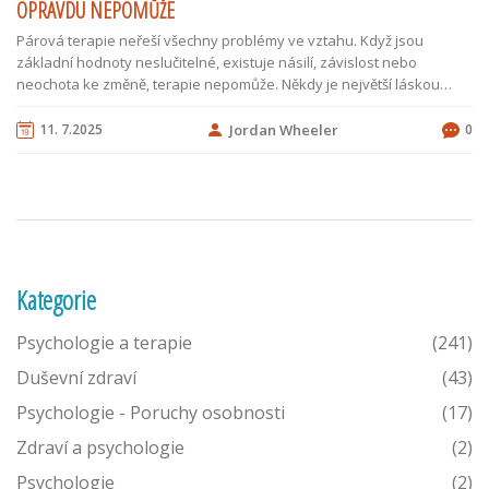
OPRAVDU NEPOMŮŽE
Párová terapie neřeší všechny problémy ve vztahu. Když jsou
základní hodnoty neslučitelné, existuje násilí, závislost nebo
neochota ke změně, terapie nepomůže. Někdy je největší láskou
přijmout, že vztah má svůj konec.
11. 7.2025
Jordan Wheeler
0
Kategorie
Psychologie a terapie
(241)
Duševní zdraví
(43)
Psychologie - Poruchy osobnosti
(17)
Zdraví a psychologie
(2)
Psychologie
(2)