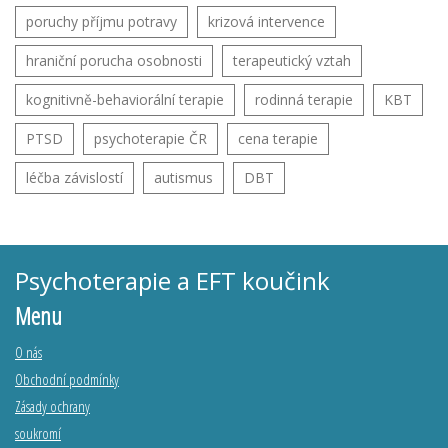
poruchy příjmu potravy
krizová intervence
hraniční porucha osobnosti
terapeutický vztah
kognitivně-behaviorální terapie
rodinná terapie
KBT
PTSD
psychoterapie ČR
cena terapie
léčba závislostí
autismus
DBT
Psychoterapie a EFT koučink
Menu
O nás
Obchodní podmínky
Zásady ochrany
soukromí