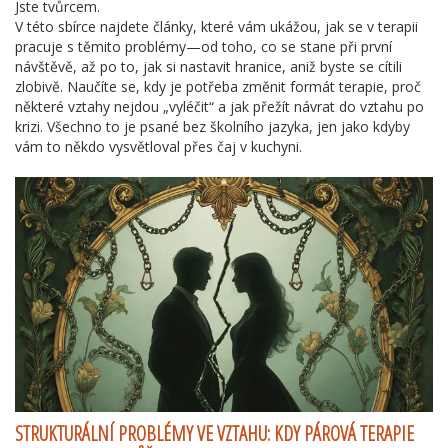
Jste tvůrcem.
V této sbírce najdete články, které vám ukážou, jak se v terapii
pracuje s těmito problémy—od toho, co se stane při první
návštěvě, až po to, jak si nastavit hranice, aniž byste se cítili
zlobivě. Naučíte se, kdy je potřeba změnit formát terapie, proč
některé vztahy nejdou „vyléčit“ a jak přežít návrat do vztahu po
krizi. Všechno to je psané bez školního jazyka, jen jako kdyby
vám to někdo vysvětloval přes čaj v kuchyni.
STRUKTURÁLNÍ PROBLÉMY VE VZTAHU: KDY PÁROVÁ TERAPIE