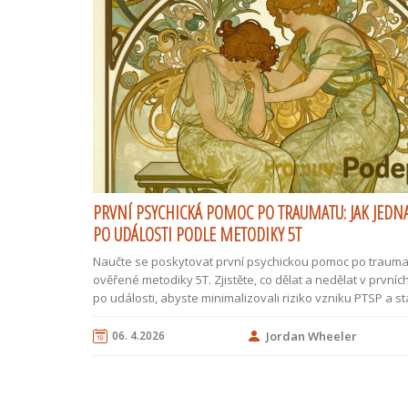
PRVNÍ PSYCHICKÁ POMOC PO TRAUMATU: JAK JEDN
PO UDÁLOSTI PODLE METODIKY 5T
Naučte se poskytovat první psychickou pomoc po traum
ověřené metodiky 5T. Zjistěte, co dělat a nedělat v první
po události, abyste minimalizovali riziko vzniku PTSP a sta
stav postiženého.
06. 4.2026
Jordan Wheeler