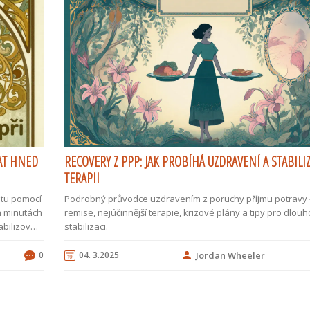
AT HNED
RECOVERY Z PPP: JAK PROBÍHÁ UZDRAVENÍ A STABILI
TERAPII
atu pomocí
Podrobný průvodce uzdravením z poruchy příjmu potravy - 
ch minutách
remise, nejúčinnější terapie, krizové plány a tipy pro dlo
bilizovali
stabilizaci.
0
04. 3.2025
Jordan Wheeler