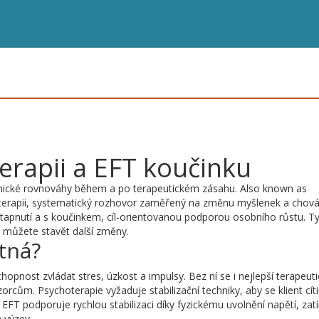
terapii a EFT koučinku
chické rovnováhy během a po terapeutickém zásahu
. Also known as
erapii
,
systematický rozhovor zaměřený na změnu myšlenek a chová
tapnutí
a s
koučinkem
,
cíl‑orientovanou podporou osobního růstu
. T
é můžete stavět další změny.
ytná?
chopnost zvládat stres, úzkost a impulsy. Bez ní se i nejlepší terapeut
rcům. Psychoterapie vyžaduje stabilizační techniky, aby se klient cíti
EFT podporuje rychlou stabilizaci díky fyzickému uvolnění napětí, za
 výzev.