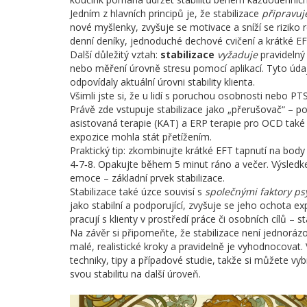
Jedním z hlavních principů je, že stabilizace
připravuj
nové myšlenky, zvyšuje se motivace a sníží se riziko 
denní deníky, jednoduché dechové cvičení a krátké E
Další důležitý vztah:
stabilizace
vyžaduje
pravidelný
nebo měření úrovně stresu pomocí aplikací. Tyto údaje
odpovídaly aktuální úrovni stability klienta.
Všimli jste si, že u lidí s poruchou osobnosti nebo 
Právě zde vstupuje stabilizace jako „přerušovač“ – 
asistovaná terapie (KAT) a ERP terapie pro OCD také s
expozice mohla stát přetížením.
Praktický tip: zkombinujte krátké EFT tapnutí na bo
4‑7‑8. Opakujte během 5 minut ráno a večer. Výsledk
emoce – základní prvek stabilizace.
Stabilizace také úzce souvisí s
společnými faktory ps
jako stabilní a podporující, zvyšuje se jeho ochota e
pracují s klienty v prostředí práce či osobních cílů – 
Na závěr si připomeňte, že stabilizace není jednorázov
malé, realistické kroky a pravidelně je vyhodnocovat. 
techniky, tipy a případové studie, takže si můžete v
svou stabilitu na další úroveň.