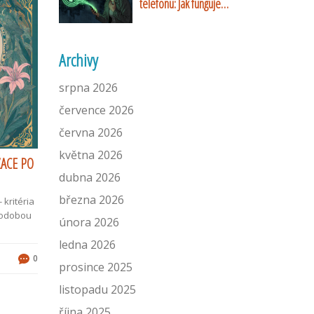
telefonu: Jak funguje
Záchranka a systém Cell
Broadcast
Archivy
srpna 2026
července 2026
června 2026
května 2026
ZACE PO
dubna 2026
března 2026
kritéria
uhodobou
února 2026
ledna 2026
0
prosince 2025
listopadu 2025
října 2025