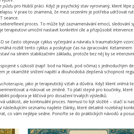
e půdu
pro hlubší práci. Když je psychický stav vyrovnaný, klient lépe 
relapsu. V praxi to znamená, že mezi sezeními je potřeba udržovat rut
FT seance.
 sebereflexní proces. To může být zaznamenávání emocí, sledování 
 terapeutovi umožní nastavit konkrétní cíle a přizpůsobit intervence 
PTSD se často objevuje cyklus vyčerpání a návratu k traumatickým vzo
pomáhá rozbít tento cyklus a poskytuje čas na zpracování. Ketaminem
taví na silném stabilizačním základu, protože bez něj by se intenzivn
dy spojené s úzkostí (např. bod na hlavě, pod očima) s jednoduchým 
em je okamžité snížení napětí a dlouhodobá zlepšená schopnost regu
ychoterapie
, jako je terapeutický vztah a důvěra. Když klient vnímá t
xperimentovat a riskovat ve změně. To platí stejně pro koučinky, které
stabilní podpora je klíčová pro dosažení trvalých výsledků.
á událost, ale kontinuální proces. Nemusí to být složité – stačí si nas
V následujícím seznamu najdete články, které detailně rozebírají konk
ybrat, co vám nejlépe sedne. Ponořte se do praktických návodů a posu