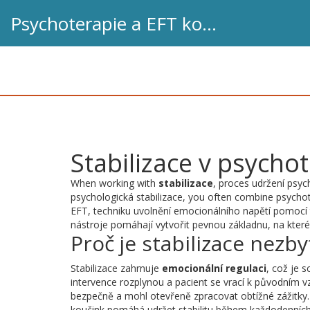
Psychoterapie a EFT koučink
Stabilizace v psycho
When working with
stabilizace
,
proces udržení psy
psychologická stabilizace
, you often combine
psychot
EFT
,
techniku uvolnění emocionálního napětí pomocí 
nástroje pomáhají vytvořit pevnou základnu, na kter
Proč je stabilizace nezb
Stabilizace zahrnuje
emocionální regulaci
, což je s
intervence rozplynou a pacient se vrací k původním vzo
bezpečně a mohl otevřeně zpracovat obtížné zážitky. 
koučink pomáhá udržet stabilitu během každodenních