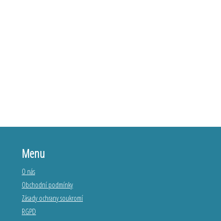
Menu
O nás
Obchodní podmínky
Zásady ochrany soukromí
RGPD