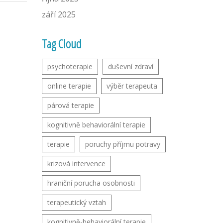
září 2025
Tag Cloud
psychoterapie
duševní zdraví
online terapie
výběr terapeuta
párová terapie
kognitivně behaviorální terapie
terapie
poruchy příjmu potravy
krizová intervence
hraniční porucha osobnosti
terapeutický vztah
kognitivně-behaviorální terapie