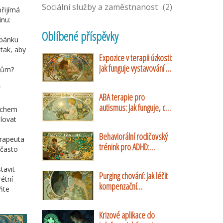
Sociální služby a zaměstnanost
(2)
přijímá
inu:
Oblíbené příspěvky
spánku
tak, aby
Expozice v terapii úzkosti:
Jak funguje vystavování a
rcům?
proč pomáhá
í
ABA terapie pro
autismus: Jak funguje, co
dechem
přináší a jaké jsou její
lovat
limity
Behaviorální rodičovský
erapeuta
trénink pro ADHD:
 často
Ověřené strategie a
praktické návody
tavit
Purging chování: Jak léčit
rétní
kompenzační
ňte
mechanismy při bulimii
nervosa
Krizové aplikace do