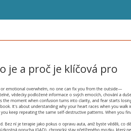
 je a proč je klíčová pro
s, or emotional overwhelm, no one can fix you from the outside—
itelné, vědecky podložené informace o svých emocích, chování a duš
t is the moment when confusion turns into clarity, and fear starts losing
book. It's about understanding why your heart races when you walk i
you keep repeating the same self-destructive patterns. When you fina
. Bez ní je terapie jako pokus o opravu auta, aniž byste věděli, co dě
 úzkostná porucha (GAD)
,
chronický stav přetíženého mozku, který ne