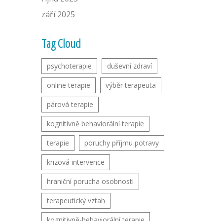
září 2025
Tag Cloud
psychoterapie
duševní zdraví
online terapie
výběr terapeuta
párová terapie
kognitivně behaviorální terapie
terapie
poruchy příjmu potravy
krizová intervence
hraniční porucha osobnosti
terapeutický vztah
kognitivně-behaviorální terapie