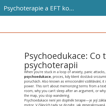
Psychoterapie a EFT koučink
Psychoedukace: Co to
psychoterapii
When you're stuck in a loop of anxiety, panic attack
psychoedukace
,
proces, kdy klient dostává srozum
poruchách
. Also known as
emocionální vzdělávání
, i
power.
This isn't about memorizing terms from a text
room, why you can't sleep after an argument, or why 
the map, you stop wandering.
Psychoedukace není jen doplněk terapie—je její základ
motor. V článcích tady se dozvíte, jak
generalizovaná