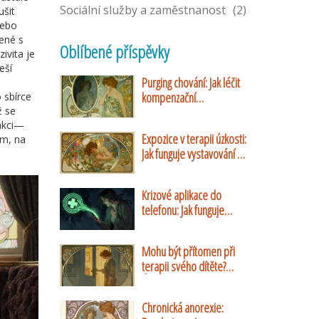
Sociální služby a zaměstnanost
(2)
ušit
nebo
ené s
Oblíbené příspěvky
ivita je
eší
Purging chování: Jak léčit
kompenzační
 sbírce
ž se
mechanismy při bulimii
 akci—
nervosa
Expozice v terapii úzkosti:
ím, na
Jak funguje vystavování a
proč pomáhá
Krizové aplikace do
telefonu: Jak funguje
Záchranka a systém Cell
Broadcast
Mohu být přítomen při
terapii svého dítěte?
Úplný průvodce rolí
rodičů v dětské
Chronická anorexie:
psychoterapii