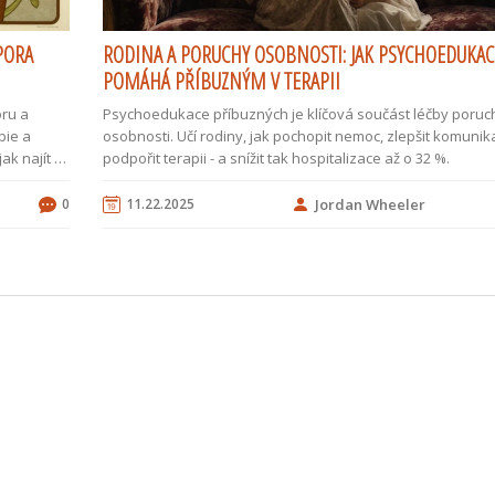
PORA
RODINA A PORUCHY OSOBNOSTI: JAK PSYCHOEDUKAC
POMÁHÁ PŘÍBUZNÝM V TERAPII
oru a
Psychoedukace příbuzných je klíčová součást léčby poruc
pie a
osobnosti. Učí rodiny, jak pochopit nemoc, zlepšit komunika
ak najít tu
podpořit terapii - a snížit tak hospitalizace až o 32 %.
0
11.22.2025
Jordan Wheeler