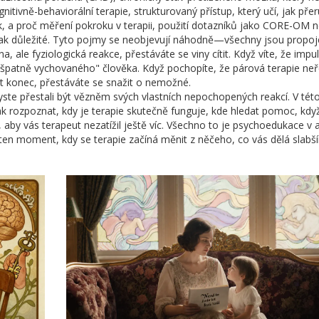
gnitivně-behaviorální terapie
,
strukturovaný přístup, který učí, jak přer
, a proč
měření pokroku v terapii
,
použití dotazníků jako CORE-OM 
ak důležité. Tyto pojmy se neobjevují náhodně—všechny jsou propoj
 ale fyziologická reakce, přestáváte se viny cítit. Když víte, že impulz
n "špatně vychovaného" člověka. Když pochopíte, že párová terapie neř
ut konec, přestáváte se snažit o nemožné.
yste přestali být vězněm svých vlastních nepochopených reakcí. V této
 jak rozpoznat, kdy je terapie skutečně funguje, kde hledat pomoc, kdy
e, aby vás terapeut nezatížil ještě víc. Všechno to je psychoedukace v
ten moment, kdy se terapie začíná měnit z něčeho, co vás dělá slabš