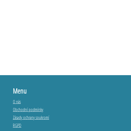
Menu
O nás
Obchodní podmínky
Zásady ochrany soukromí
RGPD