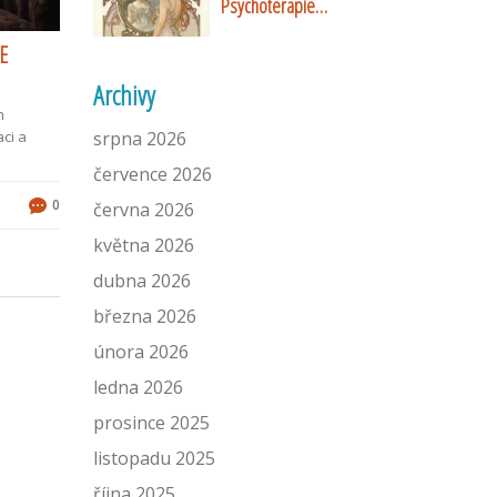
Psychoterapie
dlouhodobé poruchy
E
Archivy
h
ci a
srpna 2026
července 2026
0
června 2026
května 2026
dubna 2026
března 2026
února 2026
ledna 2026
prosince 2025
listopadu 2025
října 2025