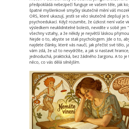
předpokládá nebezpečí
funguje ve vašem těle, jak
ko
špatné myšlenkové smyčky
skutečně mění váš mozek
ORS, které ukazují, jestli se věci skutečně zlepšují
je t
psychoedukací. Když rozumíte, že úzkost není vaše vina,
výsledkem neuklidnitelné bolesti, nevidíte v sobě je
všechny vztahy, a že někdy je největší láskou přijmo
Nejde o to, abyste se stali psychologem. Jde o to, ab
najdete články, které vás naučí, jak přečíst své tělo,
vám zdá, že už to nevydržíte, a jak si nastavit hranic
jednoduchá, praktická, bez žádného žargonu. A to je 
něco, co vás dělá silnějším.