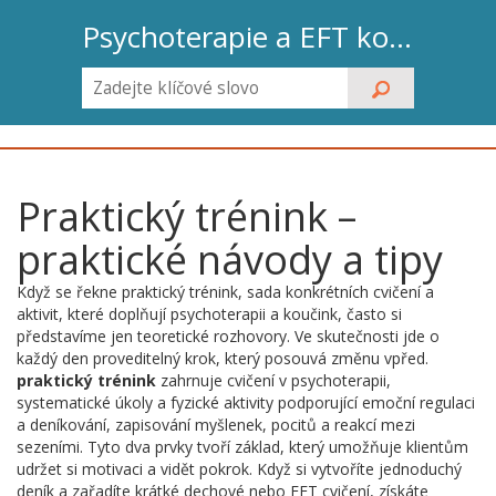
Psychoterapie a EFT koučink
Praktický trénink –
praktické návody a tipy
Když se řekne
praktický trénink
,
sada konkrétních cvičení a
aktivit, které doplňují psychoterapii a koučink
, často si
představíme jen teoretické rozhovory. Ve skutečnosti jde o
každý den proveditelný krok, který posouvá změnu vpřed.
praktický trénink
zahrnuje
cvičení v psychoterapii
,
systematické úkoly a fyzické aktivity podporující emoční regulaci
a
deníkování
,
zapisování myšlenek, pocitů a reakcí mezi
sezeními
. Tyto dva prvky tvoří základ, který umožňuje klientům
udržet si motivaci a vidět pokrok. Když si vytvoříte jednoduchý
deník a zařadíte krátké dechové nebo EFT cvičení, získáte