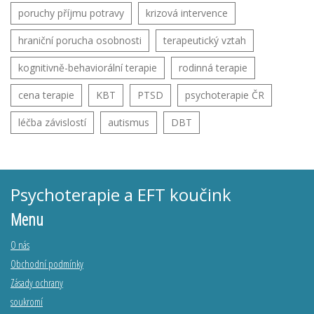
poruchy příjmu potravy
krizová intervence
hraniční porucha osobnosti
terapeutický vztah
kognitivně-behaviorální terapie
rodinná terapie
cena terapie
KBT
PTSD
psychoterapie ČR
léčba závislostí
autismus
DBT
Psychoterapie a EFT koučink
Menu
O nás
Obchodní podmínky
Zásady ochrany
soukromí