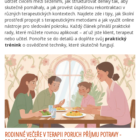
udržet cvičení mezi sezeními, jak strukturovat deníky tak, aby
skutečně pomáhaly, a jak provést úspěšnou rekontraktaci v
různých terapeutických kontextech. Najdete zde i tipy, jak školní
prostředí propojit s terapeutickými metodami a jak využít online
nástroje pro sledování pokroku. Každý článek přináší praktické
rady, které můžete rovnou aplikovat – ať už jste klient, terapeut
nebo učitel. Ponořte se do detailů a doplňte svůj
praktický
trénink
o osvědčené techniky, které skutečně fungují.
RODINNÉ VEČEŘE V TERAPII PORUCH PŘÍJMU POTRAVY -