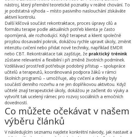
nástroj, který přemění teoretické poznatky v reálné chování. To
je podstatná výhoda – místo pasivního naslouchání získáváte
aktivní kontrolu.
Další klíčová součást
rekontraktace
,
proces úpravy cílů a
formátu terapie podle aktuálních potřeb klienta
je často
opomíjená, ale rozhodující. Když terapeut a klient společně
projdou dosavadní pokrok, dokážou rychle upravit úkoly, změnit
intenzitu cvičení nebo přidat nové techniky, například EMDR
nebo CBT. Rekontraktace tak zajišťuje, že
praktický trénink
zůstane relevantní a flexibilní i při změně životních podmínek.
Vzdělávací prostředí potřebuje podobný přístup –
spolupráce
učitelů a terapeutů
,
koordinovaná podpora žáků v rámci
školních programů
– umožňuje, aby cvičení a deníky byly
součástí denního rozvrhu a ne jen doplňkovou aktivitou. Když
učitelé znají terapeutické úkoly, dokážou je začlenit do výuky a
vytvořit tak ucelený rámec pro rozvoj sociálních a emočních
dovedností.
Co můžete očekávat v našem
výběru článků
V následujícím seznamu najdete konkrétní návody, jak nastavit a