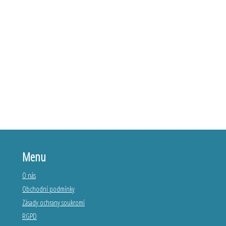
Menu
O nás
Obchodní podmínky
Zásady ochrany soukromí
RGPD