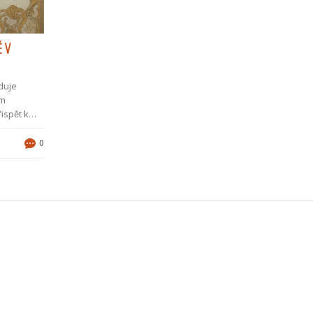
Ě V
duje
em
ispět k
0