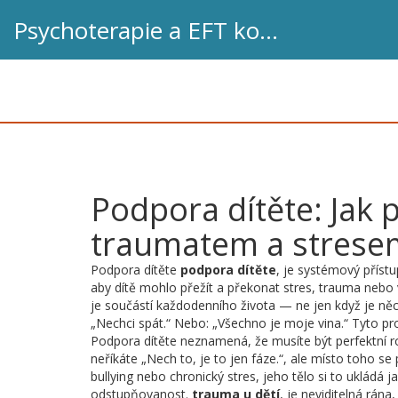
Psychoterapie a EFT koučink
Podpora dítěte: Jak 
traumatem a strese
Podpora dítěte
podpora dítěte
,
je systémový přístu
aby dítě mohlo přežít a překonat stres, trauma nebo v
je součástí každodenního života — ne jen když je ně
„Nechci spát.“ Nebo: „Všechno je moje vina.“ Tyto pr
Podpora dítěte neznamená, že musíte být perfektní ro
neříkáte „Nech to, je to jen fáze.“, ale místo toho se p
bullying nebo chronický stres, jeho tělo si to ukládá 
odstupňovanost.
trauma u dětí
,
je neviditelná rán