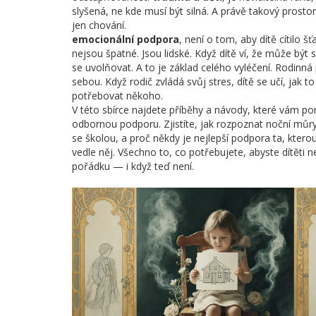
slyšená, ne kde musí být silná
.
A právě takový prostor 
jen chování.
emocionální podpora
,
není o tom, aby dítě cítilo 
nejsou špatné. Jsou lidské
.
Když dítě ví, že může být 
se uvolňovat. A to je základ celého vyléčení. Rodinná
sebou. Když rodič zvládá svůj stres, dítě se učí, jak t
potřebovat někoho.
V této sbírce najdete příběhy a návody, které vám po
odbornou podporu. Zjistíte, jak rozpoznat noční můry
se školou, a proč někdy je nejlepší podpora ta, ktero
vedle něj. Všechno to, co potřebujete, abyste dítěti n
pořádku — i když teď není.