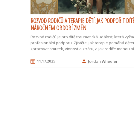
ROZVOD RODIČŮ A TERAPIE DĚTÍ: JAK PODPOŘIT DÍT
NÁROČNÉM OBDOBÍ ZMĚN
Rozvod rodičů je pro dítě traumatická událost, která vyža
profesionální podporu. Zjistěte, jak terapie pomáhá dět
zpracovat smutek, vinnost a ztrátu, a jak rodiče mohou př
jejich psychickému zdraví.
11.17.2025
Jordan Wheeler