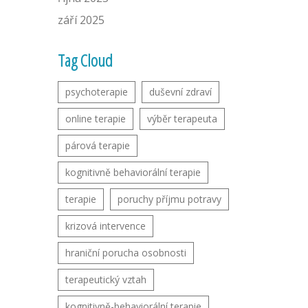
září 2025
Tag Cloud
psychoterapie
duševní zdraví
online terapie
výběr terapeuta
párová terapie
kognitivně behaviorální terapie
terapie
poruchy příjmu potravy
krizová intervence
hraniční porucha osobnosti
terapeutický vztah
kognitivně-behaviorální terapie