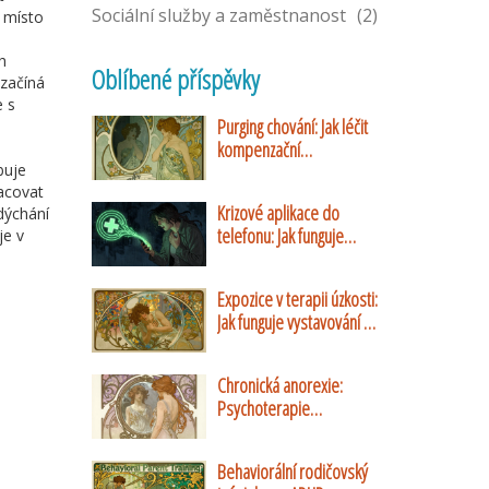
Sociální služby a zaměstnanost
(2)
e místo
h
Oblíbené příspěvky
 začíná
e s
Purging chování: Jak léčit
kompenzační
buje
mechanismy při bulimii
racovat
nervosa
Krizové aplikace do
dýchání
telefonu: Jak funguje
je v
Záchranka a systém Cell
Broadcast
Expozice v terapii úzkosti:
Jak funguje vystavování a
proč pomáhá
Chronická anorexie:
Psychoterapie
dlouhodobé poruchy
Behaviorální rodičovský