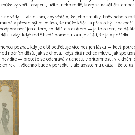
může vytvořit terapeut, učitel, nebo rodič, který se naučil číst emoc
šťastné vždy — ale o tom, aby vědělo, že jeho smutky, hněv nebo strac
smutné a přesto být milováno, že může křičet a přesto být v bezpečí,
 podpora není jen o tom, co děláte s dítětem — je to o tom, co dělát
o dělat taky. Když rodič hledá pomoc, ukazuje dítěti, že je v pořádku
mohou poznat, kdy je dítě potřebuje více než jen lásku — když potře
 od nočních děsů, jak se chovat, když dítě nechce mluvit, jak spolup
u nevidíte — protože se odehrává v tichosti, v přítomnosti, v klidném 
ejen řekli: „Všechno bude v pořádku.“, ale abyste mu ukázali, že to už 