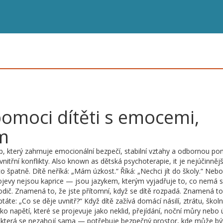
pomoci dítěti s emocemi,
m
p, který zahrnuje emocionální bezpečí, stabilní vztahy a odbornou p
nitřní konflikty
. Also known as
dětská psychoterapie
, it je nejúčinněj
co špatně.
Dítě neříká: „Mám úzkost.“ Říká: „Nechci jít do školy.“ Nebo
ojevy nejsou kaprice — jsou jazykem, kterým vyjadřuje to, co nemá s
dič. Znamená to, že jste přítomní, když se dítě rozpadá. Znamená to
táte: „Co se děje uvnitř?“ Když dítě zažívá domácí násilí, ztrátu, školn
jako napětí, které se projevuje jako neklid, přejídání, noční můry nebo 
a, která se nezahojí sama — potřebuje bezpečný prostor, kde může bý