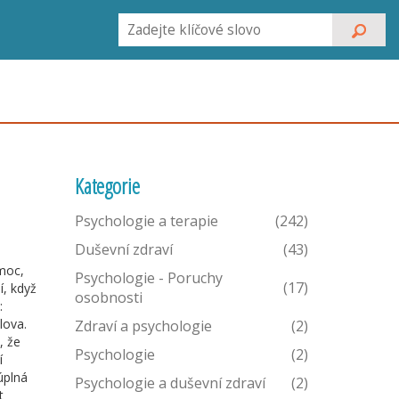
Kategorie
Psychologie a terapie
(242)
Duševní zdraví
(43)
omoc,
Psychologie - Poruchy
(17)
ší, když
osobnosti
:
lova.
Zdraví a psychologie
(2)
, že
Psychologie
(2)
í
úplná
Psychologie a duševní zdraví
(2)
t