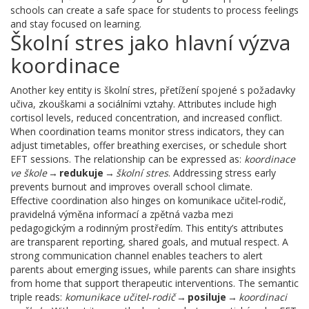
schools can create a safe space for students to process feelings
and stay focused on learning.
Školní stres jako hlavní výzva
koordinace
Another key entity is
školní stres
,
přetížení spojené s požadavky
učiva, zkouškami a sociálními vztahy
. Attributes include high
cortisol levels, reduced concentration, and increased conflict.
When coordination teams monitor stress indicators, they can
adjust timetables, offer breathing exercises, or schedule short
EFT sessions. The relationship can be expressed as:
koordinace
ve škole
→
redukuje
→
školní stres
. Addressing stress early
prevents burnout and improves overall school climate.
Effective coordination also hinges on
komunikace učitel‑rodič
,
pravidelná výměna informací a zpětná vazba mezi
pedagogickým a rodinným prostředím
. This entity’s attributes
are transparent reporting, shared goals, and mutual respect. A
strong communication channel enables teachers to alert
parents about emerging issues, while parents can share insights
from home that support therapeutic interventions. The semantic
triple reads:
komunikace učitel‑rodič
→
posiluje
→
koordinaci