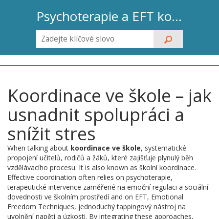
Psychoterapie a EFT koučink
Koordinace ve škole – jak
usnadnit spolupráci a
snížit stres
When talking about
koordinace ve škole
,
systematické
propojení učitelů, rodičů a žáků, které zajišťuje plynulý běh
vzdělávacího procesu
. It is also known as
školní koordinace
.
Effective coordination often relies on
psychoterapie
,
terapeutické intervence zaměřené na emoční regulaci a sociální
dovednosti ve školním prostředí
and on
EFT
,
Emotional
Freedom Techniques, jednoduchý tappingový nástroj na
uvolnění napětí a úzkosti
. By integrating these approaches,