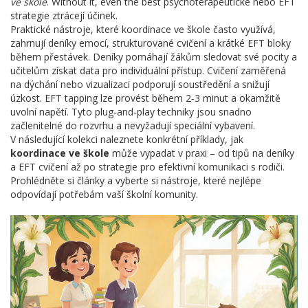
ve škole
. Without it, even the best psychoterapeutické nebo EFT
strategie ztrácejí účinek.
Praktické nástroje, které koordinace ve škole často využívá,
zahrnují deníky emocí, strukturované cvičení a krátké EFT bloky
během přestávek. Deníky pomáhají žákům sledovat své pocity a
učitelům získat data pro individuální přístup. Cvičení zaměřená
na dýchání nebo vizualizaci podporují soustředění a snižují
úzkost. EFT tapping lze provést během 2‑3 minut a okamžitě
uvolní napětí. Tyto plug‑and‑play techniky jsou snadno
začlenitelné do rozvrhu a nevyžadují speciální vybavení.
V následující kolekci naleznete konkrétní příklady, jak
koordinace ve škole
může vypadat v praxi – od tipů na deníky
a EFT cvičení až po strategie pro efektivní komunikaci s rodiči.
Prohlédněte si články a vyberte si nástroje, které nejlépe
odpovídají potřebám vaší školní komunity.