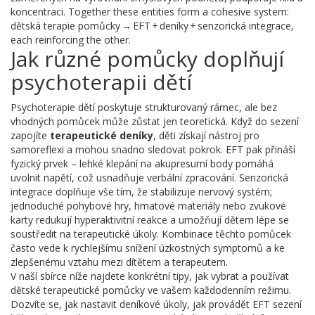
koncentraci
. Together these entities form a cohesive system:
dětská terapie pomůcky → EFT + deníky + senzorická integrace,
each reinforcing the other.
Jak různé pomůcky doplňují
psychoterapii dětí
Psychoterapie dětí poskytuje strukturovaný rámec, ale bez
vhodných pomůcek může zůstat jen teoretická. Když do sezení
zapojíte
terapeutické deníky
, děti získají nástroj pro
samoreflexi a mohou snadno sledovat pokrok. EFT pak přináší
fyzický prvek – lehké klepání na akupresurní body pomáhá
uvolnit napětí, což usnadňuje verbální zpracování. Senzorická
integrace doplňuje vše tím, že stabilizuje nervový systém;
jednoduché pohybové hry, hmatové materiály nebo zvukové
karty redukují hyperaktivitní reakce a umožňují dětem lépe se
soustředit na terapeutické úkoly. Kombinace těchto pomůcek
často vede k rychlejšímu snížení úzkostných symptomů a ke
zlepšenému vztahu mezi dítětem a terapeutem.
V naší sbírce níže najdete konkrétní tipy, jak vybrat a používat
dětské terapeutické pomůcky ve vašem každodenním režimu.
Dozvíte se, jak nastavit deníkové úkoly, jak provádět EFT sezení