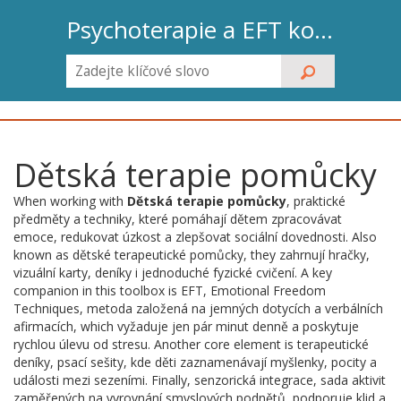
Psychoterapie a EFT koučink
Dětská terapie pomůcky
When working with
Dětská terapie pomůcky
,
praktické
předměty a techniky, které pomáhají dětem zpracovávat
emoce, redukovat úzkost a zlepšovat sociální dovednosti
. Also
known as
dětské terapeutické pomůcky
, they
zahrnují hračky,
vizuální karty, deníky i jednoduché fyzické cvičení
. A key
companion in this toolbox is
EFT
,
Emotional Freedom
Techniques, metoda založená na jemných dotycích a verbálních
afirmacích
, which
vyžaduje jen pár minut denně a poskytuje
rychlou úlevu od stresu
. Another core element is
terapeutické
deníky
,
psací sešity, kde děti zaznamenávají myšlenky, pocity a
události mezi sezeními
. Finally,
senzorická integrace
,
sada aktivit
zaměřených na vyrovnání smyslových podnětů, podporuje klid a