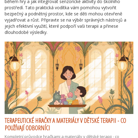
během hry a jak integrovat senzorické aktivity do školního
prostředí. Tato praktická vodítka vám pomohou vytvořit
bezpečný a podnětný prostor, kde se děti mohou otevřeně
vyjadřovat a růst. Připravte se na výběr správných nástrojů a
jejich efektivní využití, které podpoří vaši terapii a přinese
dlouhodobé výsledky.
TERAPEUTICKÉ HRAČKY A MATERIÁLY V DĚTSKÉ TERAPII - CO
POUŽÍVAJÍ ODBORNÍCI
Kompletní průvodce hračkami a materiály v dětské terapii - co