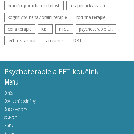
hraniční porucha osobnosti
terapeutický vztah
kognitivně-behaviorální terapie
rodinná terapie
cena terapie
KBT
PTSD
psychoterapie ČR
léčba závislostí
autismus
DBT
Psychoterapie a EFT koučink
Menu
O nás
Obchodní podmínky
Zásady ochrany
soukromí
RGPD
Kontakt