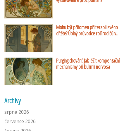
vystavování a proč pomáhá
Mohu být přítomen při terapii svého
dítěte? Úplný průvodce rolí rodičů v
dětské psychoterapii
Purging chování: Jak léčit kompenzační
mechanismy při bulimii nervosa
Archivy
srpna 2026
července 2026
června 2026