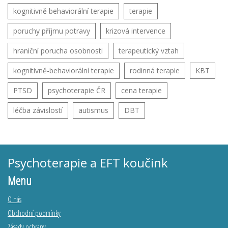
kognitivně behaviorální terapie
terapie
poruchy příjmu potravy
krizová intervence
hraniční porucha osobnosti
terapeutický vztah
kognitivně-behaviorální terapie
rodinná terapie
KBT
PTSD
psychoterapie ČR
cena terapie
léčba závislostí
autismus
DBT
Psychoterapie a EFT koučink
Menu
O nás
Obchodní podmínky
Zásady ochrany