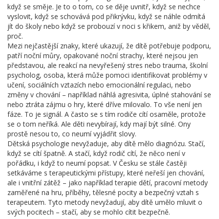
když se směje. Je to o tom, co se děje uvnitř, když se nechce
vyslovit, když se schovává pod přikrývku, když se náhle odmítá
jít do školy nebo když se probouzí v noci s křikem, aniž by věděl,
proč.
Mezi nejčastější znaky, které ukazují, že dítě potřebuje podporu,
patří
noční můry
,
opakované noční strachy, které nejsou jen
představou, ale reakcí na nevyřešený stres nebo trauma
,
školní
psycholog
,
osoba, která může pomoci identifikovat problémy v
učení, sociálních vztazích nebo emocionální regulaci
, nebo
změny v chování – například náhlá agresivita, úplné stahování se
nebo ztráta zájmu o hry, které dříve milovalo. To vše není jen
fáze. To je signál. A často se s tím rodiče cítí osaměle, protože
se o tom neříká. Ale děti nevybírají, kdy mají být silné. Ony
prostě nesou to, co neumí vyjádřit slovy.
Dětská psychologie nevyžaduje, aby dítě mělo diagnózu. Stačí,
když se cítí špatně. A stačí, když rodič cítí, že něco není v
pořádku, i když to neumí popsat. V Česku se stále častěji
setkáváme s terapeutickými přístupy, které neřeší jen chování,
ale i vnitřní zátěž – jako například
terapie dětí
,
pracovní metody
zaměřené na hru, příběhy, tělesné pocity a bezpečný vztah s
terapeutem
. Tyto metody nevyžadují, aby dítě umělo mluvit o
svých pocitech – stačí, aby se mohlo cítit bezpečně.