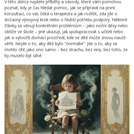
V této sbírce najdete příběhy a návody, které vám pomohou
poznat, kdy je čas hledat pomoc, jak se připravit na první
konzultaci, co vás čeká u terapeuta a jak rozlišit, zda jde o
dočasný vývojový krok nebo o hlubší potřebu podpory. Některé
články se věnují konkrétním problémům – jako noční děsy nebo
obtíže ve škole – jiné ukazují, jak spolupracovat s učiteli nebo
jak si vytvořit domácí prostředí, kde se dítě může znovu naučit
věřit. Nejde o to, aby dítě bylo "normální". Jde o to, aby se
mohlo cítit jako ono samo – bez strachu, bez viny, bez toho, že
by muselo být silné.