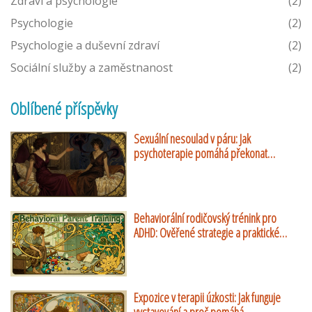
Zdraví a psychologie
(2)
Psychologie
(2)
Psychologie a duševní zdraví
(2)
Sociální služby a zaměstnanost
(2)
Oblíbené příspěvky
Sexuální nesoulad v páru: Jak
psychoterapie pomáhá překonat
rozdílné touhy
Behaviorální rodičovský trénink pro
ADHD: Ověřené strategie a praktické
návody
Expozice v terapii úzkosti: Jak funguje