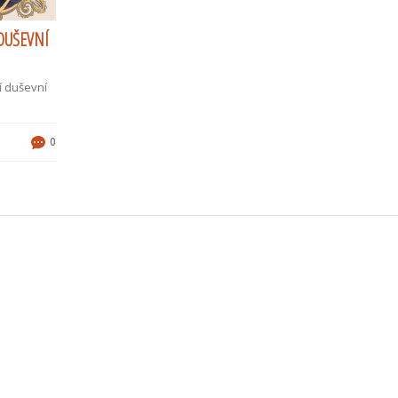
 DUŠEVNÍ
í duševní
0