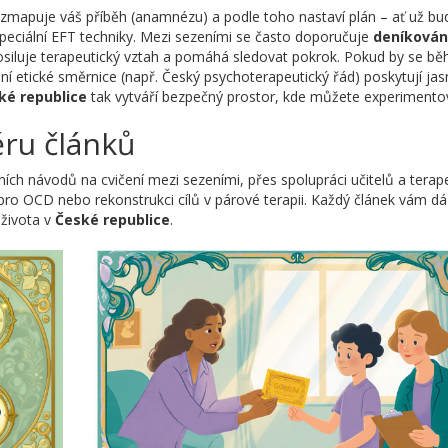
ut zmapuje váš příběh (anamnézu) a podle toho nastaví plán – ať už bu
speciální EFT techniky. Mezi sezeními se často doporučuje
deníkován
osiluje terapeutický vztah a pomáhá sledovat pokrok. Pokud by se b
dní etické směrnice (např. Český psychoterapeutický řád) poskytují ja
ké republice
tak vytváří bezpečný prostor, kde můžete experimentov
ru článků
ních návodů na cvičení mezi sezeními, přes spolupráci učitelů a terap
pro OCD nebo rekonstrukci cílů v párové terapii. Každý článek vám dá
 života v
České republice
.