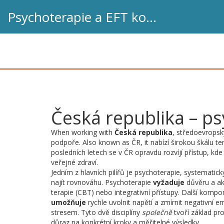
Psychoterapie a EFT koučink
Česká republika – ps
When working with
Česká republika
,
středoevropsk
podpoře
. Also known as
ČR
, it
nabízí širokou škálu t
posledních letech se v ČR opravdu rozvíjí přístup, kd
veřejné zdraví.
Jedním z hlavních pilířů je
psychoterapie
,
systematick
najít rovnováhu
. Psychoterapie
vyžaduje
důvěru a akt
terapie (CBT) nebo integrativní přístupy. Další komp
umožňuje
rychle uvolnit napětí a zmírnit negativní 
stresem. Tyto dvě disciplíny
společně
tvoří základ pr
důraz na konkrétní kroky a měřitelné výsledky.