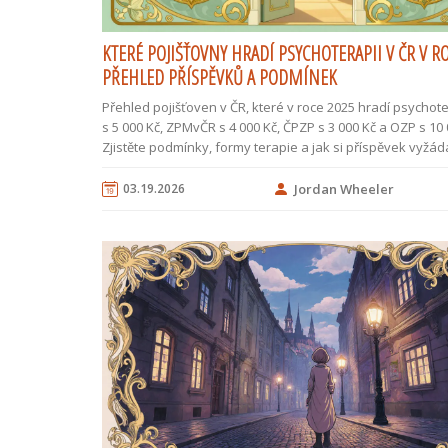
KTERÉ POJIŠŤOVNY HRADÍ PSYCHOTERAPII V ČR V RO
PŘEHLED PŘÍSPĚVKŮ A PODMÍNEK
Přehled pojišťoven v ČR, které v roce 2025 hradí psychote
s 5 000 Kč, ZPMvČR s 4 000 Kč, ČPZP s 3 000 Kč a OZP s 10 
Zjistěte podmínky, formy terapie a jak si příspěvek vyžád
03.19.2026
Jordan Wheeler