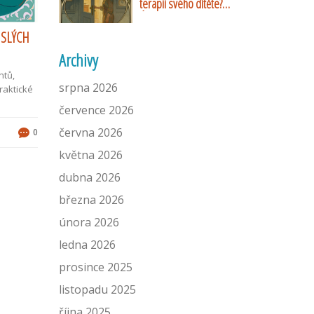
terapii svého dítěte?
Úplný průvodce rolí
rodičů v dětské
ISLÝCH
psychoterapii
Archivy
ntů,
srpna 2026
raktické
července 2026
června 2026
0
května 2026
dubna 2026
března 2026
února 2026
ledna 2026
prosince 2025
listopadu 2025
října 2025