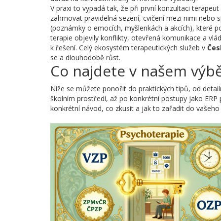
V praxi to vypadá tak, že při první konzultaci terape
zahrnovat pravidelná sezení, cvičení mezi nimi nebo 
(poznámky o emocích, myšlenkách a akcích), které p
terapie objevily konflikty, otevřená komunikace a vlá
k řešení. Celý ekosystém terapeutických služeb v
Čes
se a dlouhodobě růst.
Co najdete v našem výbě
Níže se můžete ponořit do praktických tipů, od detail
školním prostředí, až po konkrétní postupy jako ERP 
konkrétní návod, co zkusit a jak to zařadit do vašeho