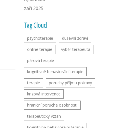
září 2025
Tag Cloud
psychoterapie
duševní zdraví
online terapie
výběr terapeuta
párová terapie
kognitivně behaviorální terapie
terapie
poruchy příjmu potravy
krizová intervence
hraniční porucha osobnosti
terapeutický vztah
kognitivně-behaviorální terapie