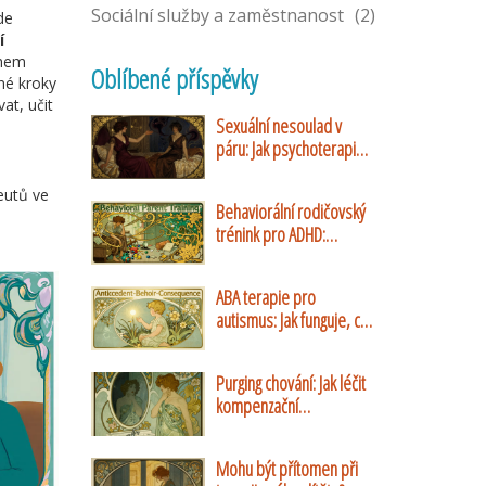
Sociální služby a zaměstnanost
(2)
de
í
ěhem
Oblíbené příspěvky
sné kroky
at, učit
Sexuální nesoulad v
páru: Jak psychoterapie
pomáhá překonat
rozdílné touhy
eutů ve
Behaviorální rodičovský
trénink pro ADHD:
Ověřené strategie a
praktické návody
ABA terapie pro
autismus: Jak funguje, co
přináší a jaké jsou její
limity
Purging chování: Jak léčit
kompenzační
mechanismy při bulimii
nervosa
Mohu být přítomen při