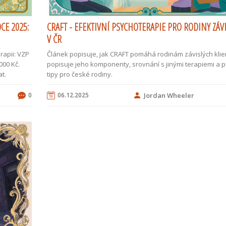
CE 2025:
CRAFT - EFEKTIVNÍ PSYCHOTERAPIE PRO RODINY ZÁV
V ČR
rapii: VZP
Článek popisuje, jak CRAFT pomáhá rodinám závislých klie
000 Kč.
popisuje jeho komponenty, srovnání s jinými terapiemi a p
at.
tipy pro české rodiny.
0
06.12.2025
Jordan Wheeler