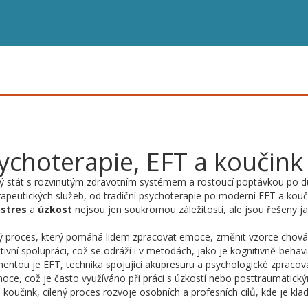
ychoterapie, EFT a koučink
ý stát s rozvinutým zdravotním systémem a rostoucí poptávkou po d
erapeutických služeb, od tradiční psychoterapie po moderní EFT a kouč
e
stres
a
úzkost
nejsou jen soukromou záležitostí, ale jsou řešeny j
ý proces, který pomáhá lidem zpracovat emoce, změnit vzorce chová
ivní spolupráci, což se odráží i v metodách, jako je kognitivně‑behavi
onentou je
EFT
,
technika spojující akupresuru a psychologické zpracov
emoce, což je často využíváno při práci s úzkostí nebo posttraumatick
o
koučink
,
cílený proces rozvoje osobních a profesních cílů
, kde je kla