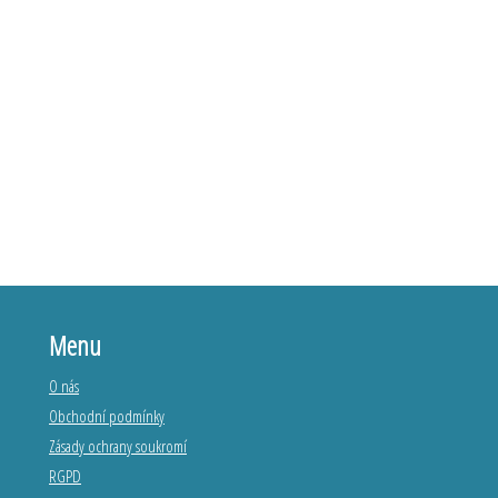
Menu
O nás
Obchodní podmínky
Zásady ochrany soukromí
RGPD