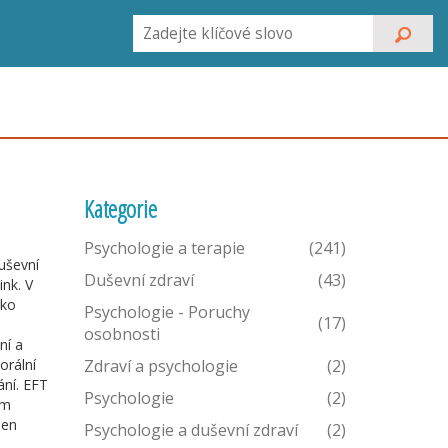
Kategorie
Psychologie a terapie
(241)
uševní
Duševní zdraví
(43)
ink
.
V
ako
Psychologie - Poruchy
(17)
osobnosti
ní a
orální
Zdraví a psychologie
(2)
ání
. EFT
Psychologie
(2)
ým
den
Psychologie a duševní zdraví
(2)