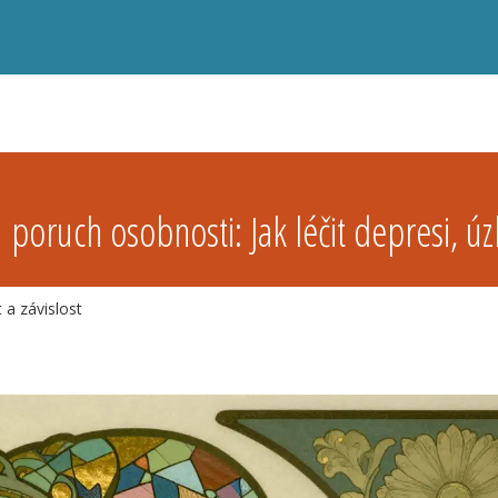
poruch osobnosti: Jak léčit depresi, úzk
 a závislost