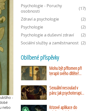
Psychologie - Poruchy
(17)
osobnosti
Zdraví a psychologie
(2)
Psychologie
(2)
Psychologie a duševní zdraví
(2)
Sociální služby a zaměstnanost
(2)
Oblíbené příspěvky
Mohu být přítomen při
terapii svého dítěte?
Úplný průvodce rolí
rodičů v dětské
Sexuální nesoulad v
psychoterapii
páru: Jak psychoterapie
lubšího -
pomáhá překonat
odobé
rozdílné touhy
Krizové aplikace do
ou nebo