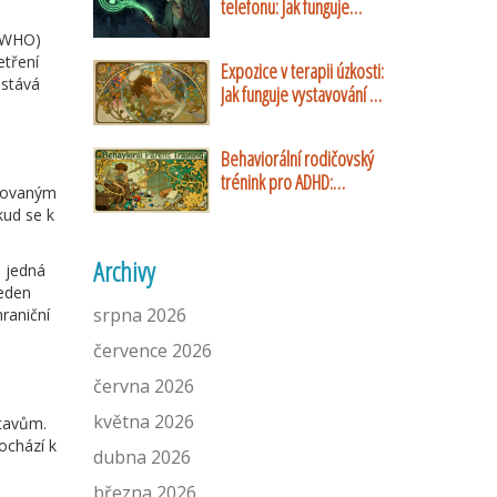
telefonu: Jak funguje
Záchranka a systém Cell
 (WHO)
Broadcast
etření
Expozice v terapii úzkosti:
astává
Jak funguje vystavování a
proč pomáhá
Behaviorální rodičovský
trénink pro ADHD:
olovaným
Ověřené strategie a
kud se k
praktické návody
Archivy
e jedná
jeden
srpna 2026
raniční
července 2026
června 2026
května 2026
stavům.
ochází k
dubna 2026
března 2026