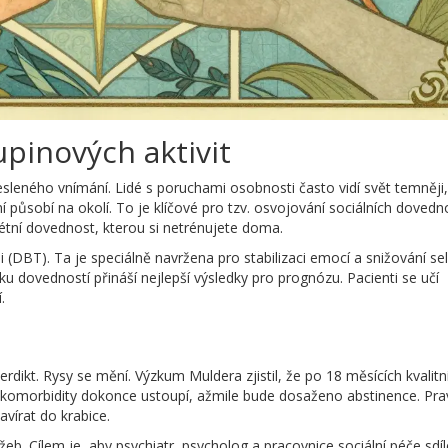
upinových aktivit
esleného vnímání. Lidé s poruchami osobnosti často vidí svět temněji
í působí na okolí. To je klíčové pro tzv. osvojování sociálních dovedno
rétní dovednost, kterou si netrénujete doma.
ii (DBT). Ta je speciálně navržena pro stabilizaci emocí a snižování se
u dovedností přináší nejlepší výsledky pro prognózu. Pacienti se učí
.
rdikt. Rysy se mění. Výzkum Muldera zjistil, že po 18 měsících kvalitn
 komorbidity dokonce ustoupí, ažmile bude dosaženo abstinence. Pra
avírat do krabice.
eb. Cílem je, aby psychiatr, psycholog a pracovnice sociální péče sdíl