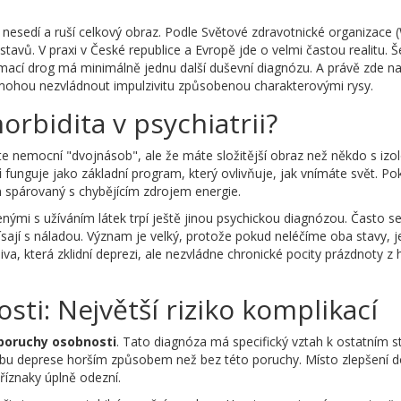
t nesedí a ruší celkový obraz. Podle Světové zdravotnické organizace
tavů. V praxi v České republice a Evropě jde o velmi častou realitu. Š
mací drog má minimálně jednu další duševní diagnózu. A právě zde n
, mohou nezvládnout impulzivitu způsobenou charakterovými rysy.
bidita v psychiatrii?
te nemocní "dvojnásob", ale že máte složitější obraz než někdo s iz
i
funguje jako základní program, který ovlivňuje, jak vnímáte svět. Po
m spárovaný s chybějícím zdrojem energie.
ými s užíváním látek trpí ještě jinou psychickou diagnózou. Často s
lísají s náladou. Význam je velký, protože pokud neléčíme oba stavy, 
, která zklidní deprezi, ale nezvládne chronické pocity prázdnoty z h
ti: Největší riziko komplikací
 poruchy osobnosti
. Tato diagnóza má specifický vztah k ostatním 
léčbu deprese horším způsobem než bez této poruchy. Místo zlepšení d
íznaky úplně odezní.