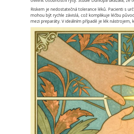
ovlivnit osobnostní rysy. Studie Dunlopa ukázala, že t
Riskem je nedostatečná tolerance léků. Pacienti s urči
mohou být rychle závislá, což komplikuje léčbu původn
mezi preparáty. V ideálním případě je lék nástrojem, 