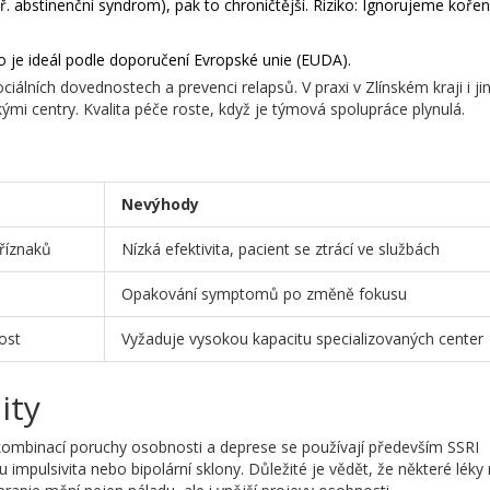
ř. abstinenční syndrom), pak to chroničtější. Riziko: Ignorujeme kořen
o je ideál podle doporučení Evropské unie (EUDA).
ciálních dovednostech a prevenci relapsů. V praxi v Zlínském kraji i ji
kými centry. Kvalita péče roste, když je týmová spolupráce plynulá.
Nevýhody
říznaků
Nízká efektivita, pacient se ztrácí ve službách
Opakování symptomů po změně fokusu
ost
Vyžaduje vysokou kapacitu specializovaných center
ity
 kombinací poruchy osobnosti a deprese se používají především SSRI
tu impulsivita nebo bipolární sklony. Důležité je vědět, že některé lé