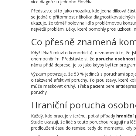
více diagnóz u jednoho člověka.
Představte si to jako mozaiku, kde jedna dílková čás
se jedná o přítomnost několika diagnostikovatelných s
ukazuje, že téměř polovina lidí s problémovou konzu
největší problém. Léky, které pomohly proti úzkosti
Co přesně znamená komor
Když lékaři mluví o komorbiditě, neznamená to, že js
onemocněním. Představte si, že
porucha osobnost
němu přidá deprese, je to jako kdyby byl ten progra
Výzkum potvrzuje, že 53 % jedinců s poruchami spojen
o takzvané afektivní poruchy. To jsou stavy, které ko
může maskovat druhý. Třeba pacient bere antidepresiva
poruchy.
Hraniční porucha osobnos
Každý, kdo pracuje v terénu, potká případy
hraniční
Studie ukazují, že lidé s touto poruchou reagují na 
prodloužení času do remise, tedy do momentu, kdy př