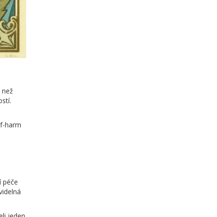
, než
stí.
lf-harm
í péče
videlná
eli jeden