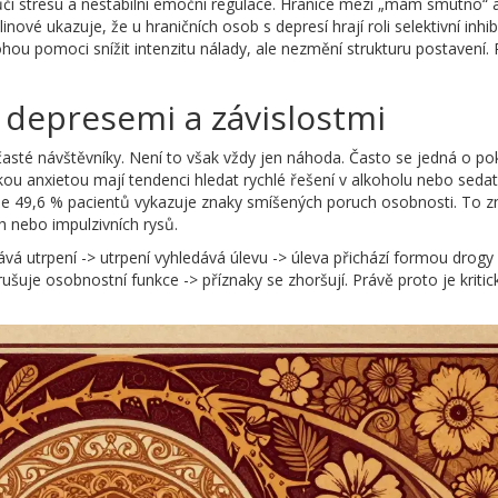
vůči stresu a nestabilní emoční regulace. Hranice mezi „mám smutno“ 
ové ukazuje, že u hraničních osob s depresí hrají roli selektivní inhib
hou pomoci snížit intenzitu nálady, ale nezmění strukturu postavení. 
, depresemi a závislostmi
časté návštěvníky. Není to však vždy jen náhoda. Často se jedná o po
kou anxietou mají tendenci hledat rychlé řešení v alkoholu nebo sedat
 že 49,6 % pacientů vykazuje znaky smíšených poruch osobnosti. To 
h nebo impulzivních rysů.
ává utrpení -> utrpení vyhledává úlevu -> úleva přichází formou drog
rušuje osobnostní funkce -> příznaky se zhoršují. Právě proto je kritic