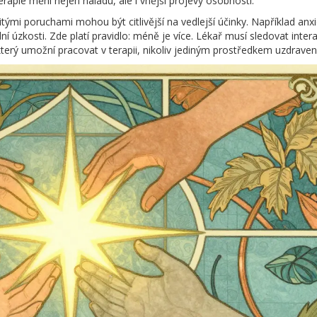
erapie mění nejen náladu, ale i vnější projevy osobnosti.
tými poruchami mohou být citlivější na vedlejší účinky. Například anxi
í úzkosti. Zde platí pravidlo: méně je více. Lékař musí sledovat inter
který umožní pracovat v terapii, nikoliv jediným prostředkem uzdravení