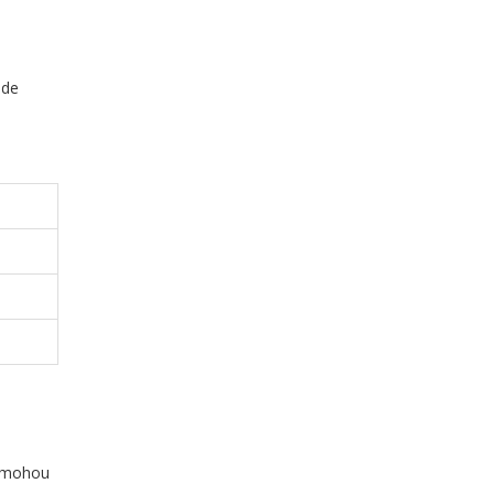
nde
ky mohou