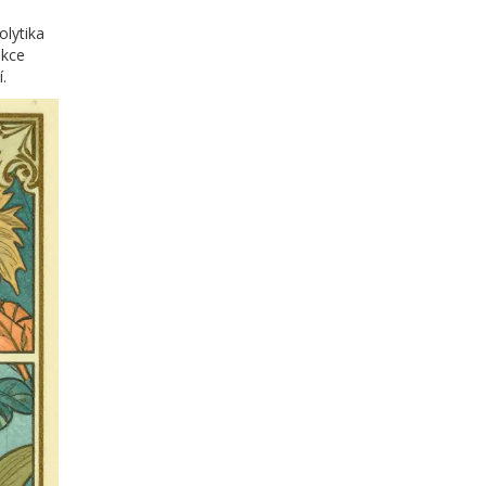
olytika
akce
.