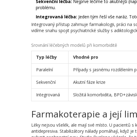
Sekvenční léčba:
Nejprve léčíme to akutnější (nap
problému.
Integrovaná léčba:
Jeden tým řeší vše naráz. Tot
Integrovaný přístup zahrnuje farmakologii, práci na so
vidíme snahu spojit psychiatrické služby s adiktologic
Srovnání léčebných modelů při komorbiditě
Typ léčby
Vhodné pro
Paralelní
Případy s jasnému rozdělením p
Sekvenční
Akutní fáze krize
Integrovaná
Složitá komorbidita, BPD+závisl
Farmakoterapie a její lim
Léky nejsou všelék, ale mají své místo. U pacientů s
antidepresiva. Stabilizátory nálady pomáhají, když je 