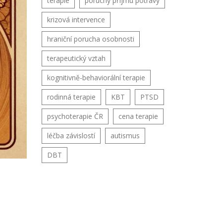
terapie
poruchy příjmu potravy
krizová intervence
hraniční porucha osobnosti
terapeutický vztah
kognitivně-behaviorální terapie
rodinná terapie
KBT
PTSD
psychoterapie ČR
cena terapie
léčba závislostí
autismus
DBT