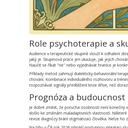
Role psychoterapie a sk
Audience v terapeutické skupině slouží k odhalení zkr
jaký je. Skupinová práce jim ukazuje, jak jejich chován
Naučit se říkat "ne" nebo vyjednávat hranice je konk
Příklady metod zahrnují dialekticky-behaviorální terap
chování. Kombinace individuálního rozhovoru a trénink
rozpoznávat signály předblížení krize dříve, než dorazí
Prognóza a budoucnost
Je dobré zmínit, že porucha osobnosti není konečný ve
došlo ke změnám maladaptivních vlastností. Některé
revize diagnózy brání stigmatizaci člověka. Nelze ho z
Na trhu v ČR rok 2026 přináší postupnou integraci služ