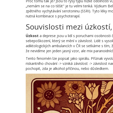
Proč tomu tak je? Jsou to rysy typu nízké odolnosti 
„nemám se na co těšit" je tu velmi tenká. Výzkum Bellin
zpětného vychytávání serotoninu (SSRI). Tyto léky mo
nutná kombinace s psychoterapií.
Souvislosti mezi úzkostí
Úzkost
a deprese jsou u lidí s poruchami osobnosti 
sebepoškození, který se mění v závislost. Lidé s vyso
adiktologických ambulancích v ČR se setkáme s tím,
že nevidíme jen jeden jasný vzor, ale mix paranoidníc
Tento fenomén lze popsat jako spirálu. Příznak vyvol
riskantního chování -> vzniká závislost -> závislost na
pochopit, zda je alkohol příčinou, nebo důsledkem.