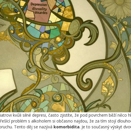
atrovi kvůli silné depresi, často zjistíte, že pod povrchem běží něco h
řešící problém s alkoholem si občasno najdou, že za tím stojí dlouh
poruchu. Tento děj se nazývá
komorbidita
. Je to současný výskyt dv