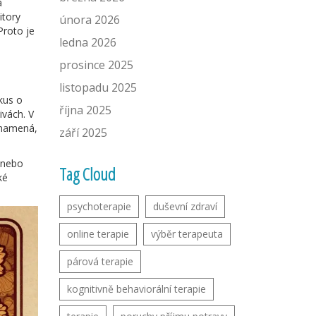
a
itory
února 2026
Proto je
ledna 2026
prosince 2025
listopadu 2025
kus o
října 2025
ivách. V
znamená,
září 2025
y nebo
Tag Cloud
ké
psychoterapie
duševní zdraví
online terapie
výběr terapeuta
párová terapie
kognitivně behaviorální terapie