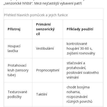
„senzorické hřiště“. Mezi nejčastější vybavení patří:
Přehled hlavních pomůcek a jejich funkce
Primární
Přístroj
senzorický
Příklady použití
cíl
kontrolované
Houpací
Vestibulární
houpání 30‑60 s,
lavička
zvýšení rovnováhy
stlačování a
Protahovací
protahování,
kruh (sensory
Proprioceptivní
posilování svalového
tube)
vnímání
chodit bosýma
Texturované
nohama,
Taktilní
podložky
rozpoznávání
různých povrchů