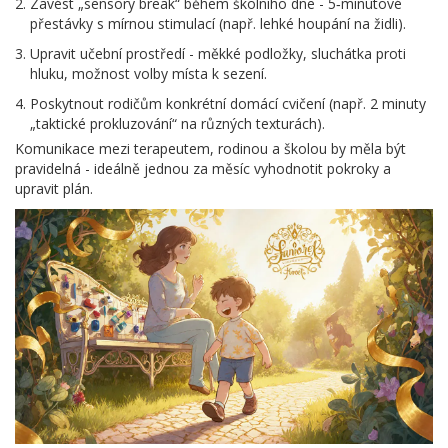
Zavést „sensory break“ během školního dne - 5‑minutové
přestávky s mírnou stimulací (např. lehké houpání na židli).
Upravit učební prostředí - měkké podložky, sluchátka proti
hluku, možnost volby místa k sezení.
Poskytnout rodičům konkrétní domácí cvičení (např. 2 minuty
„taktické prokluzování“ na různých texturách).
Komunikace mezi terapeutem, rodinou a školou by měla být
pravidelná - ideálně jednou za měsíc vyhodnotit pokroky a
upravit plán.