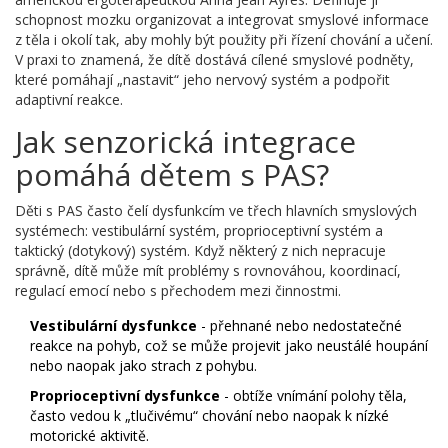
schopnost mozku organizovat a integrovat smyslové informace
z těla i okolí tak, aby mohly být použity při řízení chování a učení
.
V praxi to znamená, že dítě dostává cílené smyslové podněty,
které pomáhají „nastavit“ jeho nervový systém a podpořit
adaptivní reakce.
Jak senzorická integrace
pomáhá dětem s PAS?
Děti s PAS často čelí dysfunkcím ve třech hlavních smyslových
systémech:
vestibulární systém
,
proprioceptivní systém
a
taktický (dotykový) systém
. Když některý z nich nepracuje
správně, dítě může mít problémy s rovnováhou, koordinací,
regulací emocí nebo s přechodem mezi činnostmi.
Vestibulární dysfunkce
- přehnané nebo nedostatečné
reakce na pohyb, což se může projevit jako neustálé houpání
nebo naopak jako strach z pohybu.
Proprioceptivní dysfunkce
- obtíže vnímání polohy těla,
často vedou k „tlučivému“ chování nebo naopak k nízké
motorické aktivitě.