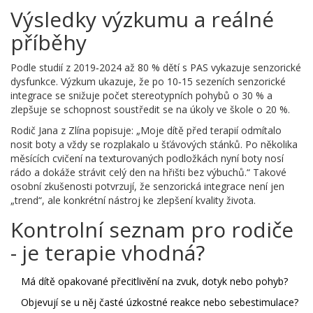
Výsledky výzkumu a reálné
příběhy
Podle studií z 2019‑2024 až 80 % dětí s PAS vykazuje senzorické
dysfunkce. Výzkum ukazuje, že po 10‑15 sezeních senzorické
integrace se snižuje počet stereotypních pohybů o 30 % a
zlepšuje se schopnost soustředit se na úkoly ve škole o 20 %.
Rodič Jana z Zlína popisuje: „Moje dítě před terapií odmítalo
nosit boty a vždy se rozplakalo u šťávových stánků. Po několika
měsících cvičení na texturovaných podložkách nyní boty nosí
rádo a dokáže strávit celý den na hřišti bez výbuchů.“ Takové
osobní zkušenosti potvrzují, že senzorická integrace není jen
„trend“, ale konkrétní nástroj ke zlepšení kvality života.
Kontrolní seznam pro rodiče
- je terapie vhodná?
Má dítě opakované přecitlivění na zvuk, dotyk nebo pohyb?
Objevují se u něj časté úzkostné reakce nebo sebestimulace?