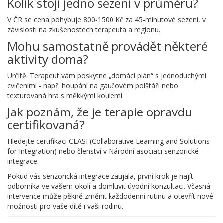
Kolik stojí jedno sezení v průměru?
V ČR se cena pohybuje 800‑1500 Kč za 45‑minutové sezení, v
závislosti na zkušenostech terapeuta a regionu.
Mohu samostatně provádět některé
aktivity doma?
Určitě. Terapeut vám poskytne „domácí plán“ s jednoduchými
cvičeními - např. houpání na gaučovém polštáři nebo
texturovaná hra s měkkými koulemi.
Jak poznám, že je terapie opravdu
certifikovaná?
Hledejte certifikaci CLASI (Collaborative Learning and Solutions
for Integration) nebo členství v Národní asociaci senzorické
integrace.
Pokud vás senzorická integrace zaujala, první krok je najít
odborníka ve vašem okolí a domluvit úvodní konzultaci. Včasná
intervence může pěkně změnit každodenní rutinu a otevřít nové
možnosti pro vaše dítě i vaši rodinu.