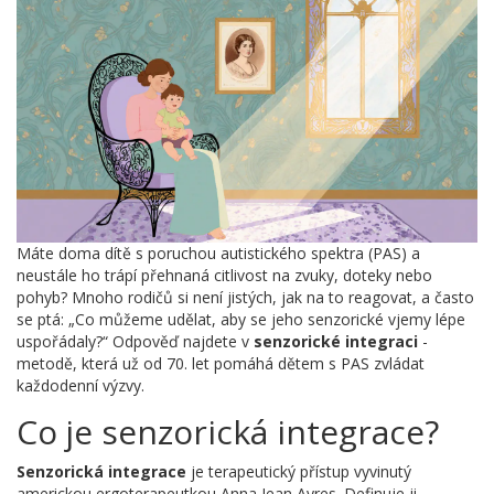
Máte doma dítě s poruchou autistického spektra (PAS) a
neustále ho trápí přehnaná citlivost na zvuky, doteky nebo
pohyb? Mnoho rodičů si není jistých, jak na to reagovat, a často
se ptá: „Co můžeme udělat, aby se jeho senzorické vjemy lépe
uspořádaly?“ Odpověď najdete v
senzorické integraci
-
metodě, která už od 70. let pomáhá dětem s PAS zvládat
každodenní výzvy.
Co je senzorická integrace?
Senzorická integrace
je terapeutický přístup vyvinutý
americkou ergoterapeutkou
Anna Jean Ayres
. Definuje ji