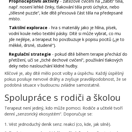
Proprioceptivní aktivity
- zátěžové cvičení na „zabití“ těla,
např. nosení lehké činky, tlakování těla proti úchylce, nebo
„tělesné puzzle“, kde dítě přesouvá část těla na předepsané
místo.
Taktilní explorace
- hra s materiály jako je hlína, písek,
vodní koule nebo textilní pásky. Dítě si může vybrat, co mu
jde nejlépe, a terapeut ho povzbuzuje k popisu pocitů („je to
měkké, drsné, studené“).
Regulační strategie
- pokud dítě během terapie přechází do
přetížení, učí se „tiché dechové cvičení“, používání tlakových
deky nebo naslouchání klidné hudby.
Klíčové je, aby dítě mělo pocit volby a úspěchu. Každý úspěšný
pokus posiluje nervové dráhy a zvyšuje pravděpodobnost, že se
podobná situace v budoucnu zvládne samostatně.
Spolupráce s rodiči a školou
Terapeut není jediný, kdo může pomoci. Rodiče a učitelé tvoří
denní „senzorický ekosystém“. Doporučuje se:
Vést jednoduchý deník senz. reakcí (co, kde, jak silně).