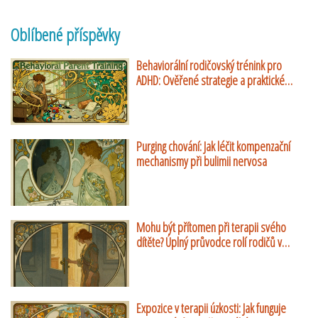
Oblíbené příspěvky
Behaviorální rodičovský trénink pro
ADHD: Ověřené strategie a praktické
návody
Purging chování: Jak léčit kompenzační
mechanismy při bulimii nervosa
Mohu být přítomen při terapii svého
dítěte? Úplný průvodce rolí rodičů v
dětské psychoterapii
Expozice v terapii úzkosti: Jak funguje