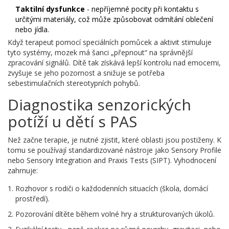
Taktilní dysfunkce
- nepříjemné pocity při kontaktu s
určitými materiály, což může způsobovat odmítání oblečení
nebo jídla.
Když terapeut pomocí speciálních pomůcek a aktivit stimuluje
tyto systémy, mozek má šanci „přepnout“ na správnější
zpracování signálů. Dítě tak získává lepší kontrolu nad emocemi,
zvyšuje se jeho pozornost a snižuje se potřeba
sebestimulačních stereotypních pohybů.
Diagnostika senzorických
potíží u dětí s PAS
Než začne terapie, je nutné zjistit, které oblasti jsou postiženy. K
tomu se používají standardizované nástroje jako
Sensory Profile
nebo
Sensory Integration and Praxis Tests (SIPT)
. Vyhodnocení
zahrnuje:
Rozhovor s rodiči o každodenních situacích (škola, domácí
prostředí).
Pozorování dítěte během volné hry a strukturovaných úkolů.