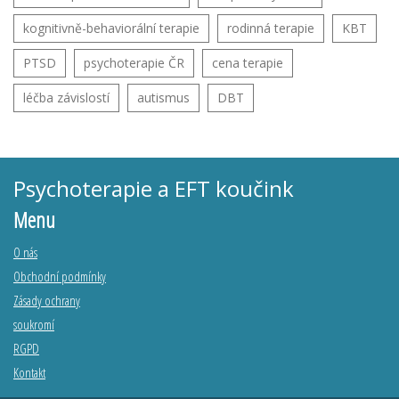
kognitivně-behaviorální terapie
rodinná terapie
KBT
PTSD
psychoterapie ČR
cena terapie
léčba závislostí
autismus
DBT
Psychoterapie a EFT koučink
Menu
O nás
Obchodní podmínky
Zásady ochrany
soukromí
RGPD
Kontakt