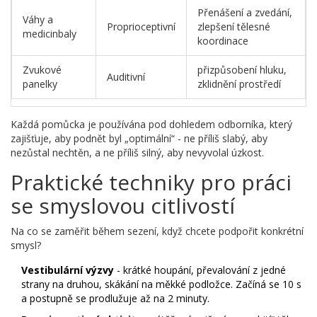
Přenášení a zvedání,
Váhy a
Proprioceptivní
zlepšení tělesné
medicinbaly
koordinace
Zvukové
přizpůsobení hluku,
Auditivní
panelky
zklidnění prostředí
Každá pomůcka je používána pod dohledem odborníka, který
zajišťuje, aby podnět byl „optimální“ - ne příliš slabý, aby
nezůstal nechtěn, a ne příliš silný, aby nevyvolal úzkost.
Praktické techniky pro práci
se smyslovou citlivostí
Na co se zaměřit během sezení, když chcete podpořit konkrétní
smysl?
Vestibulární výzvy
- krátké houpání, převalování z jedné
strany na druhou, skákání na měkké podložce. Začíná se 10 s
a postupně se prodlužuje až na 2 minuty.