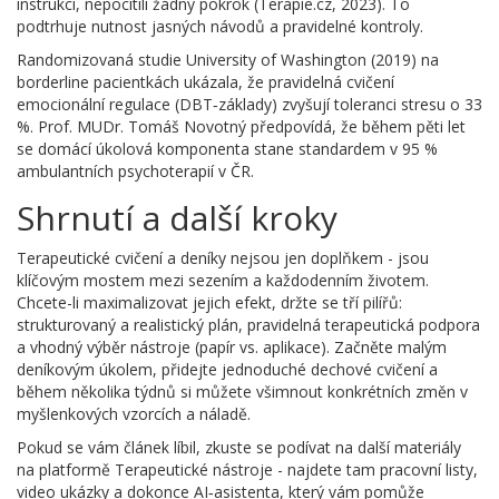
instrukcí, nepocítili žádný pokrok (Terapie.cz, 2023). To
podtrhuje nutnost jasných návodů a pravidelné kontroly.
Randomizovaná studie University of Washington (2019) na
borderline pacientkách ukázala, že pravidelná cvičení
emocionální regulace (DBT‑základy) zvyšují toleranci stresu o 33
%. Prof. MUDr. Tomáš Novotný předpovídá, že během pěti let
se domácí úkolová komponenta stane standardem v 95 %
ambulantních psychoterapií v ČR.
Shrnutí a další kroky
Terapeutické cvičení a deníky nejsou jen doplňkem - jsou
klíčovým mostem mezi sezením a každodenním životem.
Chcete-li maximalizovat jejich efekt, držte se tří pilířů:
strukturovaný a realistický plán, pravidelná terapeutická podpora
a vhodný výběr nástroje (papír vs. aplikace). Začněte malým
deníkovým úkolem, přidejte jednoduché dechové cvičení a
během několika týdnů si můžete všimnout konkrétních změn v
myšlenkových vzorcích a náladě.
Pokud se vám článek líbil, zkuste se podívat na další materiály
na platformě Terapeutické nástroje - najdete tam pracovní listy,
video ukázky a dokonce AI‑asistenta, který vám pomůže