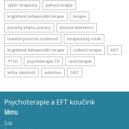
výběr terapeuta
párová terapie
kognitivně behaviorální terapie
terapie
poruchy příjmu potravy
krizová intervence
hraniční porucha osobnosti
terapeutický vztah
kognitivně-behaviorální terapie
rodinná terapie
KBT
PTSD
psychoterapie ČR
cena terapie
léčba závislostí
autismus
DBT
Psychoterapie a EFT koučink
Menu
O nás