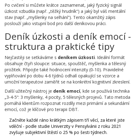
Po cvičení si můžete krátce zaznamenat, jaký fyzický signál
úzkost vzbudila (např. „těžký hrudník“) a jaký byl váš mentální
stav (např. „myšlenky na selhání“). Tento okamžitý zápis
poslouží jako vstupní bod pro další deníkovou práci.
Deník úzkosti a deník emocí -
struktura a praktické tipy
Nejčastěji se setkáváme s
deníkem úzkosti
. Ideální formát
obsahuje čtyři sloupce: situace, spouštěč, myšlenka a tělesný
prožitek. Připojte také hodnocení intenzity (0‑10). Pravidelné
vyplňování po dobu 4‑6 týdnů odhalí opakující se vzorce a
umožní terapeutovi zaměřit se na konkrétní kognitivní zkreslení.
Další užitečný nástroj je
deník emocí
, kde se používá technika
„3‑4‑5“: 3 myšlenky, 4 pocity, 5 tělesných projevů. Tato metoda
pomáhá klientům rozpoznat rozdíly mezi primární a sekundární
emocí, což je klíčové pro terapii DBT.
Začněte každé ráno krátkým zápisem tří věcí, za které jste
vděční - podle studie Univerzity v Pensylvánii z roku 2021
zvyšuje subjektivní štěstí o 25 % po šesti týdnech.