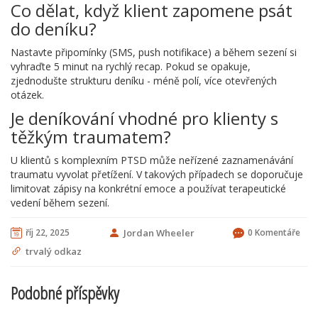
Co dělat, když klient zapomene psát
do deníku?
Nastavte připomínky (SMS, push notifikace) a během sezení si
vyhraďte 5 minut na rychlý recap. Pokud se opakuje,
zjednodušte strukturu deníku - méně polí, více otevřených
otázek.
Je deníkování vhodné pro klienty s
těžkým traumatem?
U klientů s komplexním PTSD může neřízené zaznamenávání
traumatu vyvolat přetížení. V takových případech se doporučuje
limitovat zápisy na konkrétní emoce a používat terapeutické
vedení během sezení.
říj 22, 2025
Jordan Wheeler
0 Komentáře
trvalý odkaz
Podobné příspěvky