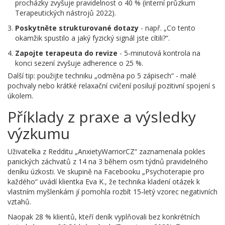
procházky zvyšuje pravidelnost o 40 % (interní průzkum
Terapeutických nástrojů 2022).
Poskytněte strukturované dotazy
- např. „Co tento
okamžik spustilo a jaký fyzický signál jste cítili?“.
Zapojte terapeuta do revize
- 5‑minutová kontrola na
konci sezení zvyšuje adherence o 25 %.
Další tip: použijte techniku „odměna po 5 zápisech“ - malé
pochvaly nebo krátké relaxační cvičení posilují pozitivní spojení s
úkolem.
Příklady z praxe a výsledky
výzkumu
Uživatelka z Redditu „AnxietyWarriorCZ“ zaznamenala pokles
panických záchvatů z 14 na 3 během osm týdnů pravidelného
deníku úzkosti. Ve skupině na Facebooku „Psychoterapie pro
každého“ uvádí klientka Eva K., že technika kladení otázek k
vlastním myšlenkám jí pomohla rozbít 15‑letý vzorec negativních
vztahů.
Naopak 28 % klientů, kteří deník vyplňovali bez konkrétních