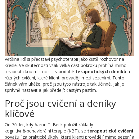
Většina lidí si představí psychoterapii jako čistě rozhovor na
křesle. Ve skutečnosti však velká část pokroku probíhá mimo
terapeutickou místnost - v podobě
terapeutických deníků
a
různých cvičení, které klienti provádějí mezi sezeními. Tento
článek vám ukáže, proč jsou tyto nástroje tak účinné, jak je
správně nastavit a jak předejít častým pastím.
Proč jsou cvičení a deníky
klíčové
Od 70. let, kdy Aaron T. Beck položil základy
kognitivně‑behaviorální terapie (KBT), se
terapeutické cvičení
považují za praktické úkoly, které klienti provádějí mimo sezení a