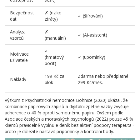
Bezpečnost
✗ (riziko
✓ (šifrování)
dat
ztráty)
Analýza
✗
✓ (AI‑asistent)
vzorců
(manuální)
✓
Motivace
(hmatový
✓ (upomínky)
uživatele
pocit)
199 Kč za
Zdarma nebo předplatné
Náklady
blok
299 Kč/měs.
Výzkum z Psychiatrické nemocnice Bohnice (2020) ukázal, že
kombinace papírových zápisů a digitální zpětné vazby zvyšuje
adherence o 40 % oproti samotnému papíru. Ovšem podle
Asociace českých a moravských psychologů (2022) pouze 45 %
klientů pravidelně vyplňuje deník bez aktivní podpory terapeuta -
proto je důležité nastavit připomínky a kontrolní body.