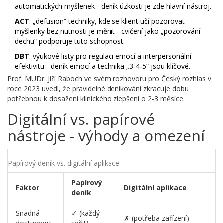
automatických myšlenek - deník úzkosti je zde hlavní nástroj.
ACT
: „defusion“ techniky, kde se klient učí pozorovat
myšlenky bez nutnosti je měnit - cvičení jako „pozorování
dechu“ podporuje tuto schopnost.
DBT
: výukové listy pro regulaci emocí a interpersonální
efektivitu - deník emocí a technika „3‑4‑5“ jsou klíčové.
Prof. MUDr. Jiří Raboch ve svém rozhovoru pro Český rozhlas v
roce 2023 uvedl, že pravidelné deníkování zkracuje dobu
potřebnou k dosažení klinického zlepšení o 2-3 měsíce.
Digitální vs. papírové
nástroje - výhody a omezení
Papírový deník vs. digitální aplikace
Papírový
Faktor
Digitální aplikace
deník
Snadná
✓ (každý
✗ (potřeba zařízení)
dostupnost
sešit)