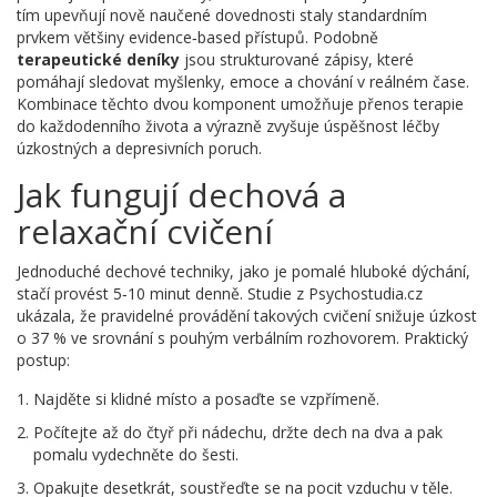
tím upevňují nově naučené dovednosti
staly standardním
prvkem většiny evidence‑based přístupů. Podobně
terapeutické deníky
jsou strukturované zápisy, které
pomáhají sledovat myšlenky, emoce a chování v reálném čase
.
Kombinace těchto dvou komponent umožňuje přenos terapie
do každodenního života a výrazně zvyšuje úspěšnost léčby
úzkostných a depresivních poruch.
Jak fungují dechová a
relaxační cvičení
Jednoduché dechové techniky, jako je pomalé hluboké dýchání,
stačí provést 5‑10 minut denně. Studie z Psychostudia.cz
ukázala, že pravidelné provádění takových cvičení snižuje úzkost
o 37 % ve srovnání s pouhým verbálním rozhovorem. Praktický
postup:
Najděte si klidné místo a posaďte se vzpřímeně.
Počítejte až do čtyř při nádechu, držte dech na dva a pak
pomalu vydechněte do šesti.
Opakujte desetkrát, soustřeďte se na pocit vzduchu v těle.