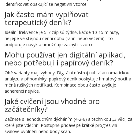
identifikovat opakující se negativní vzorce.
Jak často mám vyplňovat
terapeutický deník?
Ideální frekvence je 5‑7 zápisů týdně, každé 10‑15 minuty,
nejlépe ve stejnou denní dobu (ranní nebo večerní) - to
podporuje návyk a umožňuje zachytit vzorce.
Mohu používat jen digitální aplikaci,
nebo potřebuji i papírový deník?
Obě varianty mají výhody. Digitální nástroj nabízí automatickou
analýzu a připomínky, papírový deník poskytuje hmatový pocit a
méně rušivých notifikací. Kombinace obou často zvyšuje
adherenci nejvíce.
Jaké cvičení jsou vhodné pro
začátečníky?
Začněte s jednoduchým dýcháním (4‑2‑6) a technikou „3 věci, za
které jste vděční“. Postupně přidávejte krátké progresivní
svalové uvolnění nebo body scan.